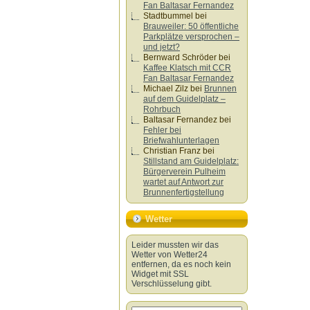
Fan Baltasar Fernandez
Stadtbummel
bei
Brauweiler: 50 öffentliche
Parkplätze versprochen –
und jetzt?
Bernward Schröder
bei
Kaffee Klatsch mit CCR
Fan Baltasar Fernandez
Michael Zilz
bei
Brunnen
auf dem Guidelplatz –
Rohrbuch
Baltasar Fernandez
bei
Fehler bei
Briefwahlunterlagen
Christian Franz
bei
Stillstand am Guidelplatz:
Bürgerverein Pulheim
wartet auf Antwort zur
Brunnenfertigstellung
Wetter
Leider mussten wir das
Wetter von Wetter24
entfernen, da es noch kein
Widget mit SSL
Verschlüsselung gibt.