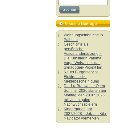
Neueste Beiträge
Wohnungseinbrüche in
Pulheim
Geschichte als
persönliche
Auseinandersetzung –
Die Künstlerin Paloma
Varga Weisz setzt das
Synagogen-Projekt fort
Neuer Bürgerservice:
Elektronische
Meldebescheinigung
Die 14. Brauweiler Open
Sommer 2026 starten am
Montag, den 20.07.2026
mit vielen guten
Nachwuchsspielern
Kindergartenjahr
2027/2028 – Jetzt im Kita-
Navigator vormerken