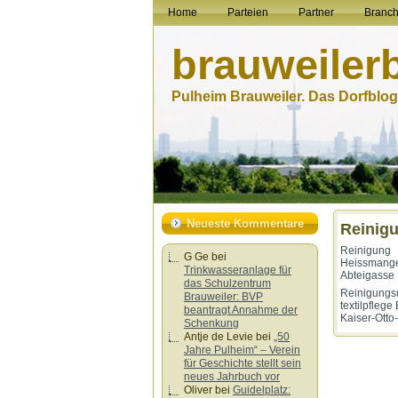
Home
Parteien
Partner
Branc
brauweiler
Pulheim Brauweiler. Das Dorfblog.
Neueste Kommentare
Reinig
Reinigung
G Ge
bei
Heissmang
Trinkwasseranlage für
Abteigasse
das Schulzentrum
Reinigungs
Brauweiler: BVP
textilpflege
beantragt Annahme der
Kaiser-Otto
Schenkung
Antje de Levie
bei
„50
Jahre Pulheim“ – Verein
für Geschichte stellt sein
neues Jahrbuch vor
Oliver
bei
Guidelplatz: