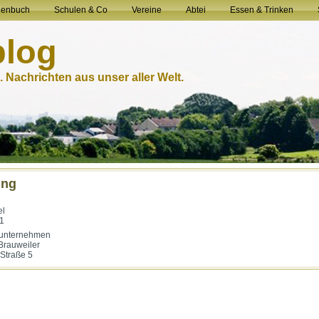
henbuch
Schulen & Co
Vereine
Abtei
Essen & Trinken
blog
 Nachrichten aus unser aller Welt.
ung
el
 1
unternehmen
 Brauweiler
-Straße 5