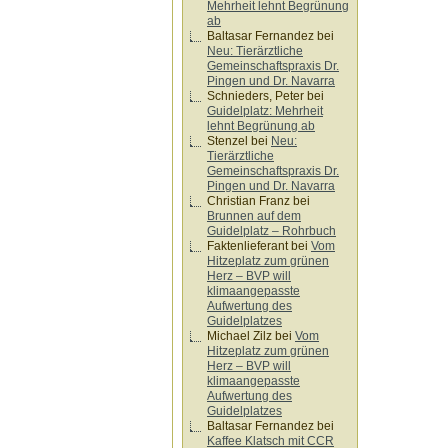
Mehrheit lehnt Begrünung
ab
Baltasar Fernandez
bei
Neu: Tierärztliche
Gemeinschaftspraxis Dr.
Pingen und Dr. Navarra
Schnieders, Peter
bei
Guidelplatz: Mehrheit
lehnt Begrünung ab
Stenzel
bei
Neu:
Tierärztliche
Gemeinschaftspraxis Dr.
Pingen und Dr. Navarra
Christian Franz
bei
Brunnen auf dem
Guidelplatz – Rohrbuch
Faktenlieferant
bei
Vom
Hitzeplatz zum grünen
Herz – BVP will
klimaangepasste
Aufwertung des
Guidelplatzes
Michael Zilz
bei
Vom
Hitzeplatz zum grünen
Herz – BVP will
klimaangepasste
Aufwertung des
Guidelplatzes
Baltasar Fernandez
bei
Kaffee Klatsch mit CCR