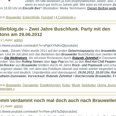
Zeiten. Ich rate derweilen ja zum prophylaktischen Jubeln, also 
wenn es noch gar nicht zu Jubeln gibt. Wie wäre es mit einem
Ju
m 18.00 Uhr im
Eiscafé Bez
? (Illustration: Meike Teichmann).
Diesen Beitrag weit
ht in
Brauweiler
,
Eckernförde
,
Fussball
|
4 Comments »
lerblog.de – Zwei Jahre Buschfunk. Party mit den
tons am 29.06.2012
12 | Autor:
admin
ttp://www.youtube.com/watch?v=yPgkXYAdhvQ[/youtube]
s raus
„. Dieses Video wurde 2011 auf der ersten
Geburtstagsparty
des
brauweile
. Und im Juli jährt sich das Bestehen des
Brauweiler
Buschfunks zum zweiten M
 es
Die Wellingtons
, die mit einer Rocksause durch
Rulands Zehnthof
in Dansweil
erden. Von den
Rolling Stones
über
Iggy Pop
bis hin zu den
Red Hot Chili Pepper
el-Rocker
aus
Brauweiler
brettern durch 40 Jahre
Rock- und Popmusik
und scha
 eigenen vitalen Stil, von dem das Publikum überall und immer wieder begeistert is
gen es klar und deutlich: Unprätentiös und überzeugend.
29.06.2012. 20.00 Uhr. Ru
Pulheim-Dansweier.
Vorverkauf: Rulands Zehnthof + Bücherstube Brauweiler. 5
ht in
Brauweiler
,
Dansweiler
,
Empfehlungen
,
Kultur
,
Musik
,
Netzkultur
,
Online Journ
mentare »
komm verdammt noch mal doch auch nach Brauweiler
12 | Autor:
admin
ttp://www.youtube.com/watch?v=Pwe-pA6TaZk[/youtube]