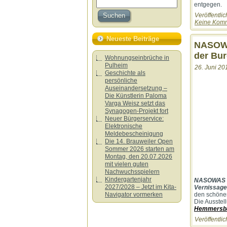
entgegen.
Veröffentlic
Keine Komm
Neueste Beiträge
NASOWAS
der Bu
Wohnungseinbrüche in
Pulheim
26. Juni 20
Geschichte als
persönliche
Auseinandersetzung –
Die Künstlerin Paloma
Varga Weisz setzt das
Synagogen-Projekt fort
Neuer Bürgerservice:
Elektronische
Meldebescheinigung
Die 14. Brauweiler Open
Sommer 2026 starten am
Montag, den 20.07.2026
mit vielen guten
Nachwuchsspielern
Kindergartenjahr
NASOWAS
2027/2028 – Jetzt im Kita-
Vernissage
den schönen
Navigator vormerken
Die Ausstel
Hemmersb
Veröffentlic