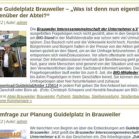
 Guidelplatz Brauweiler – „Was ist denn nun eigentl
enüber der Abtei?“
12 | Autor:
admin
Die
Brauweiler Interessengemeinschaft der Unternehmer e.V
ausgefüllten Fragebögen noch nicht gezählt, aber in den Gespr
am
BIG-Stand
in der Mathildenstraße war schon sehr viel Unmut
spüren. Das Bauloch ruht und die Volksseele kocht hoch. Hunde
Bürgerinnen und Bürgern hatten in der Presse von der Aktion ge
kamen gezielt an den Stand, um an der Umfrage teilzunehmen. 
entsponnen sich vieleDiskussionen. Vor allem offenbarte sich wi
einmal: Der Informationsstand innerhalb der Bevölkerung geht 
Null, ganz viele Menschen sind genervt von der Situation und wo
den Verantwortlichen über den Sachstand informiert werden. Die
Fragebogenaktion läuft weiter bis zum 6. Juli, die
BIG-Mitglieder
bis dahin Fragebögen in ihren Geschäften bereit. Sie können de
Umfragebogen aber hier herunterladen und zuhause
ownload:Guidelplatzfolder 120614
In jedem Fall geben Sie Ihre Antwort bei einem
Geschäft oder Büro ab. (Foto: Christoph Schepers und Hendrik Neubauer am BIG-
ht in
Abtei Brauweiler
,
Brauweiler
,
Pulheim
,
Städtebau
,
Stadtverwaltung
,
Straßenba
eine Kommentare »
mfrage zur Planung Guidelplatz in Brauweiler
12 | Autor:
admin
Wir berichten von Beginn an über die Entwicklungen am
Guidelp
Brauweiler
. Jetzt greift die
Brauweiler Interessengemeinschaft
Unternehmer e.V.
in das Geschehen ein. Die Arbeitsgruppe „
Zuk