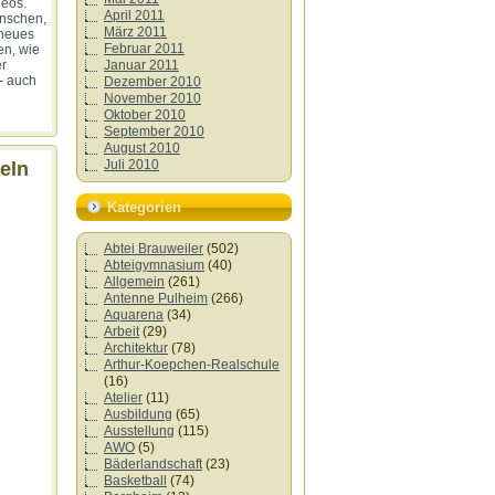
deos.
April 2011
enschen,
März 2011
n neues
Februar 2011
en, wie
Januar 2011
er
— auch
Dezember 2010
November 2010
Oktober 2010
September 2010
August 2010
Juli 2010
eln
Kategorien
Abtei Brauweiler
(502)
Abteigymnasium
(40)
Allgemein
(261)
Antenne Pulheim
(266)
Aquarena
(34)
Arbeit
(29)
Architektur
(78)
Arthur-Koepchen-Realschule
(16)
Atelier
(11)
Ausbildung
(65)
Ausstellung
(115)
AWO
(5)
Bäderlandschaft
(23)
Basketball
(74)