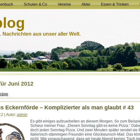
henbuch
Schulen & Co
Vereine
Abtei
Essen & Trinken
blog
 Nachrichten aus unser aller Welt.
für Juni 2012
träge
us Eckernförde – Komplizierter als man glaubt # 43
12 | Autor:
admin
Es gibt einiges aufzuarbeiten an diesem Morgen. So zum Beispi
Schwur meiner Frau: „Diesen Sonntag gibt es keine Pizza.“ Dabei
doch jeden Sonntag Pizza. Und zwei Minuten später sendet sie i
italienisch-stämmigen Freundin eine Glückwunsch-Mail. Das kön
nicht. Wie vorauschauend, dass wir heute Abend keinen Tisch b