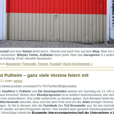
ssbal
l
und eine
Nation
dreht durch. Überall und auch hier auf dem
Blog
. Aber ich
ns bemerken:
Wimpel, Fahne, Aufkleber
kann jeder. Aber das
Garagentor
in Lande
Alle Achtung. (Foto: Hendrik Neubauer)
ht in
Brauweiler
,
Fotografie
,
Freizeit
,
Fussball
|
Keine Kommentare »
st Pulheim – ganz viele Vereine feiern mit
12 | Autor:
admin
ttp://www.youtube.com/watch?v=TbY5eHtm3Bs[/youtube]
r
Stadtfest
in
Pulheim
und
Die Ganztagshelden
spielen am Samstag um 13. Uhr a
aus-Innenhof. Neben dem
Musikprogramm
ist es wirklich beeindruckend, wie viel
h hier präsentieren. Das sollte andernorts zu denken geben. Zum Beispiel leidet da
r Wochenende
darunter, dass sich bei dem Fest rund um die
Abtei
weniger Vereine 
ligen. So fiel in diesem Jahr die
Familiade
des
TuS Brauweiler
aus, für das nächst
doch wieder auf dem Programm stehen. Hier besteht aber generell Handlungsbedarf
e Vorschläge nimmt die
Brauweiler Interessengemeinschaft der Unternehmer e.V