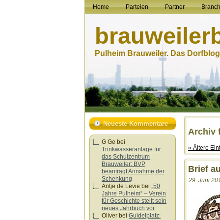
Home
Parteien
Partner
Branc
brauweiler
Pulheim Brauweiler. Das Dorfblog.
Neueste Kommentare
Archiv 
G Ge
bei
« Ältere Ein
Trinkwasseranlage für
das Schulzentrum
Brauweiler: BVP
Brief a
beantragt Annahme der
Schenkung
29. Juni 20
Antje de Levie
bei
„50
Jahre Pulheim“ – Verein
für Geschichte stellt sein
neues Jahrbuch vor
Oliver
bei
Guidelplatz: