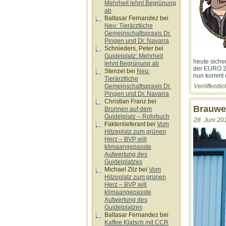
Mehrheit lehnt Begrünung
ab
Baltasar Fernandez
bei
Neu: Tierärztliche
Gemeinschaftspraxis Dr.
Pingen und Dr. Navarra
Schnieders, Peter
bei
Guidelplatz: Mehrheit
heute siche
lehnt Begrünung ab
der EURO 20
Stenzel
bei
Neu:
nun kommt e
Tierärztliche
Veröffentlic
Gemeinschaftspraxis Dr.
Pingen und Dr. Navarra
Christian Franz
bei
Brauwei
Brunnen auf dem
Guidelplatz – Rohrbuch
28. Juni 20
Faktenlieferant
bei
Vom
Hitzeplatz zum grünen
Herz – BVP will
klimaangepasste
Aufwertung des
Guidelplatzes
Michael Zilz
bei
Vom
Hitzeplatz zum grünen
Herz – BVP will
klimaangepasste
Aufwertung des
Guidelplatzes
Baltasar Fernandez
bei
Kaffee Klatsch mit CCR