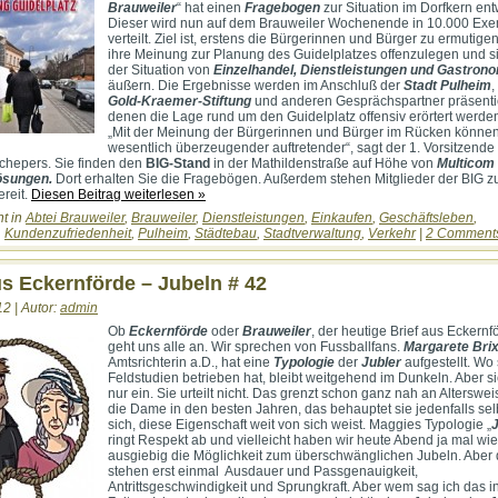
Brauweiler
“ hat einen
Fragebogen
zur Situation im Dorfkern ent
Dieser wird nun auf dem Brauweiler Wochenende in 10.000 Ex
verteilt. Ziel ist, erstens die Bürgerinnen und Bürger zu ermutigen
ihre Meinung zur Planung des Guidelplatzes offenzulegen und s
der Situation von
Einzelhandel, Dienstleistungen und Gastron
äußern. Die Ergebnisse werden im Anschluß der
Stadt Pulheim
,
Gold-Kraemer-Stiftung
und anderen Gesprächspartner präsentie
denen die Lage rund um den Guidelplatz offensiv erörtert werden
„Mit der Meinung der Bürgerinnen und Bürger im Rücken können
wesentlich überzeugender auftretender“, sagt der 1. Vorsitzende
chepers. Sie finden den
BIG-Stand
in der Mathildenstraße auf Höhe von
Multicom
ösungen.
Dort erhalten Sie die Fragebögen. Außerdem stehen Mitglieder der BIG 
reit.
Diesen Beitrag weiterlesen »
ht in
Abtei Brauweiler
,
Brauweiler
,
Dienstleistungen
,
Einkaufen
,
Geschäftsleben
,
,
Kundenzufriedenheit
,
Pulheim
,
Städtebau
,
Stadtverwaltung
,
Verkehr
|
2 Comment
us Eckernförde – Jubeln # 42
12 | Autor:
admin
Ob
Eckernförde
oder
Brauweiler
, der heutige Brief aus Eckernf
geht uns alle an. Wir sprechen von Fussballfans.
Margarete Bri
Amtsrichterin a.D., hat eine
Typologie
der
Jubler
aufgestellt. Wo 
Feldstudien betrieben hat, bleibt weitgehend im Dunkeln. Aber sie
nur ein. Sie urteilt nicht. Das grenzt schon ganz nah an Alterswei
die Dame in den besten Jahren, das behauptet sie jedenfalls sel
sich, diese Eigenschaft weit von sich weist. Maggies Typologie „
ringt Respekt ab und vielleicht haben wir heute Abend ja mal wi
ausgiebig die Möglichkeit zum überschwänglichen Jubeln. Aber
stehen erst einmal Ausdauer und Passgenauigkeit,
Antrittsgeschwindigkeit und Sprungkraft. Aber wem sag ich das i