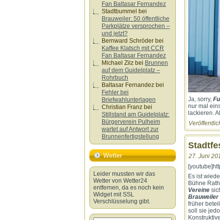
Fan Baltasar Fernandez
Stadtbummel
bei
Brauweiler: 50 öffentliche
Parkplätze versprochen –
und jetzt?
Bernward Schröder
bei
Kaffee Klatsch mit CCR
Fan Baltasar Fernandez
Michael Zilz
bei
Brunnen
auf dem Guidelplatz –
Rohrbuch
Baltasar Fernandez
bei
Fehler bei
Ja, sorry,
Fu
Briefwahlunterlagen
nur mal ei
Christian Franz
bei
lackieren. 
Stillstand am Guidelplatz:
Bürgerverein Pulheim
Veröffentlic
wartet auf Antwort zur
Brunnenfertigstellung
Stadtfe
Wetter
27. Juni 20
[youtube]h
Leider mussten wir das
Es ist wiede
Wetter von Wetter24
Bühne Rath
entfernen, da es noch kein
Vereine
sic
Widget mit SSL
Brauweile
Verschlüsselung gibt.
früher betei
soll sie je
Konstruktiv