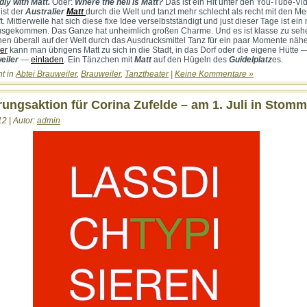
ly with Matt.
Oder:
Where the hell is Matt?
Das ist ein Hit unter den You-Tube-Vi
ist der
Australier
Matt
durch die Welt und tanzt mehr schlecht als recht mit den M
ifft. Mittlerweile hat sich diese fixe Idee verselbstständigt und just dieser Tage ist ei
sgekommen. Das Ganze hat unheimlich großen Charme. Und es ist klasse zu seh
en überall auf der Welt durch das Ausdrucksmittel Tanz für ein paar Momente näh
er
kann man übrigens Matt zu sich in die Stadt, in das Dorf oder die eigene Hütte 
eiler
—
einladen
. Ein Tänzchen mit
Matt
auf den Hügeln des
Guidelplatz
es.
ht in
Abtei Brauweiler
,
Brauweiler
,
Tanztheater
|
Keine Kommentare »
rungsaktion für Corina Zufelde – am 1. Juli in Stomm
12 | Autor:
admin