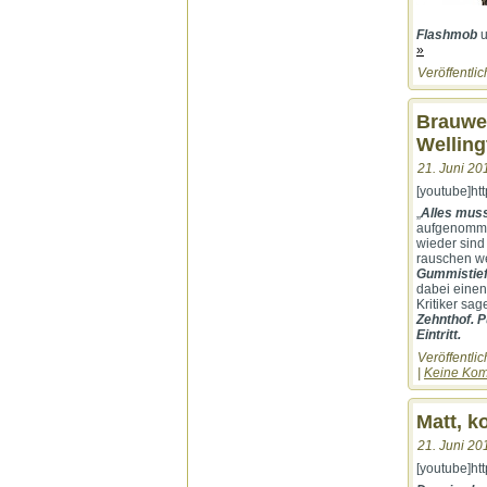
Flashmob
u
»
Veröffentlic
Brauwei
Welling
21. Juni 20
[youtube]h
„
Alles mus
aufgenommen
wieder sind
rauschen w
Gummistief
dabei einen
Kritiker sa
Zehnthof. 
Eintritt.
Veröffentlic
|
Keine Kom
Matt, 
21. Juni 20
[youtube]h