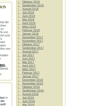
Oktober 2018
September 2018
ich
August 2018
Juli 2018
Juni 2018
Mai 2018
hat die
April 2018
ächen
März 2018
 zu
Februar 2018
rte von
Januar 2018
hört und
Dezember 2017
Es
November 2017
eder
Oktober 2017
gegen
September 2017
llen von
August 2017
Juli 2017
halten
n
Juni 2017
Mai 2017
BIG-
April 2017
Stand).
März 2017
Februar 2017
u
,
Januar 2017
Dezember 2016
November 2016
Oktober 2016
September 2016
August 2016
latz
in
Juli 2016
 der
Juni 2016
unft
Mai 2016