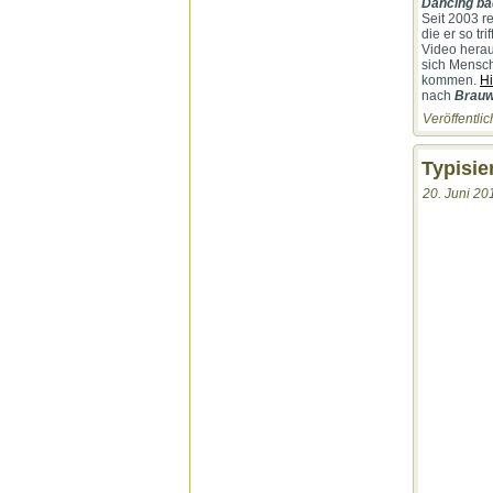
Dancing bad
Seit 2003 re
die er so tr
Video herau
sich Mensch
kommen.
Hi
nach
Brauw
Veröffentlic
Typisie
20. Juni 20