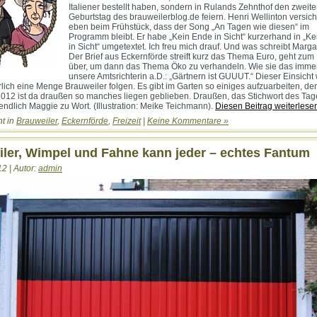
Italiener bestellt haben, sondern in Rulands Zehnthof den zweit
Geburtstag des brauweilerblog.de feiern. Henri Wellinton versich
eben beim Frühstück, dass der Song „An Tagen wie diesen“ im
Programm bleibt. Er habe „Kein Ende in Sicht“ kurzerhand in „Kei
in Sicht“ umgetextet. Ich freu mich drauf. Und was schreibt Marga
Der Brief aus Eckernförde streift kurz das Thema Euro, geht zum
über, um dann das Thema Öko zu verhandeln. Wie sie das immer 
unsere Amtsrichterin a.D.: „Gärtnern ist GUUUT.“ Dieser Einsich
rlich eine Menge Brauweiler folgen. Es gibt im Garten so einiges aufzuarbeiten, de
12 ist da draußen so manches liegen geblieben. Draußen, das Stichwort des Tag
ndlich Maggie zu Wort. (Illustration: Meike Teichmann).
Diesen Beitrag weiterlese
ht in
Brauweiler
,
Eckernförde
,
Freizeit
|
Keine Kommentare »
ler, Wimpel und Fahne kann jeder – echtes Fantum
12 | Autor:
admin