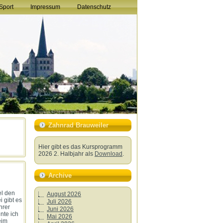
Sport
Impressum
Datenschutz
Zahnrad Brauweiler
Hier gibt es das Kursprogramm
2026 2. Halbjahr als
Download
.
Archive
el den
August 2026
 gibt es
Juli 2026
hrer
Juni 2026
nte ich
Mai 2026
eim