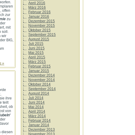
worfen.
April 2016
emplaren
März 2016
, offen
Februar 2016
ich zur
Januar 2016
omie
zu
Dezember 2015
 der
November 2015
rt, mit
Oktober 2015
 soll.
September 2015
 wir
August 2015
 der BIG,
Juli 2015
Juni 2015
zum
Mai 2015
April 2015
März 2015
s »
Februar 2015
Januar 2015
Dezember 2014
November 2014
Oktober 2014
September 2014
örde
August 2014
x
,
Juli 2014
sie ihre
Juni 2014
 teilt
sheit, ob
Mai 2014
bst von
April 2014
Jubeln
“
März 2014
eder
Februar 2014
 davor
Januar 2014
Dezember 2013
n diesen
November 2013