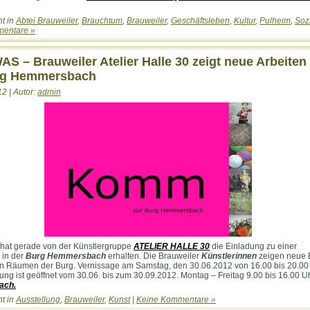
ht in
Abtei Brauweiler
,
Brauchtum
,
Brauweiler
,
Geschäftsleben
,
Kultur
,
Pulheim
,
Soz
entare »
 – Brauweiler Atelier Halle 30 zeigt neue Arbeiten
rg Hemmersbach
12 | Autor:
admin
hat gerade von der Künstlergruppe
ATELIER HALLE 30
die Einladung zu einer
in der
Burg Hemmersbach
erhalten. Die Brauweiler
Künstlerinnen
zeigen neue B
 Räumen der Burg. Vernissage am Samstag, den 30.06.2012 von 16.00 bis 20.00 
lung ist geöffnet vom 30.06. bis zum 30.09.2012. Montag – Freitag 9.00 bis 16.00 U
ach.
ht in
Ausstellung
,
Brauweiler
,
Kunst
|
Keine Kommentare »