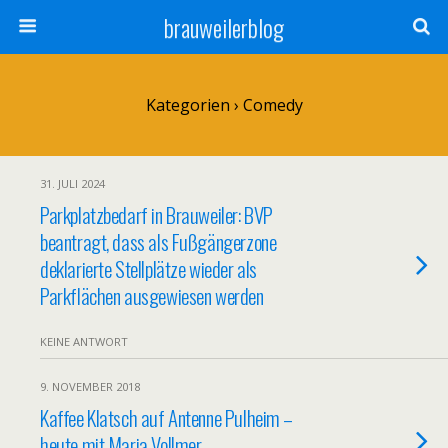
brauweilerblog
Kategorien ›
Comedy
31. JULI 2024
Parkplatzbedarf in Brauweiler: BVP
beantragt, dass als Fußgängerzone
deklarierte Stellplätze wieder als
Parkflächen ausgewiesen werden
KEINE ANTWORT
9. NOVEMBER 2018
Kaffee Klatsch auf Antenne Pulheim –
heute mit Maria Vollmer