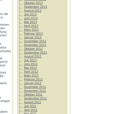
Oktober 2013
September 2013
August 2013
en die
Juli 2013
 in
Juni 2013
Mai 2013
nommen.
April 2013
oder
März 2013
ltung
Februar 2013
ahmen
Januar 2013
Dezember 2012
en
November 2012
ektor
Oktober 2012
schuldet
September 2012
August 2012
al
Juli 2012
greich
Juni 2012
evin
Mai 2012
April 2012
eines
März 2012
ABC-
Februar 2012
Januar 2012
rwehr
Dezember 2011
November 2011
Oktober 2011
s
September 2011
herigen
August 2011
Juli 2011
Juni 2011
fgaben
Mai 2011