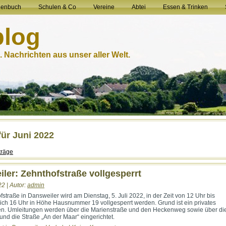
henbuch
Schulen & Co
Vereine
Abtei
Essen & Trinken
blog
 Nachrichten aus unser aller Welt.
für Juni 2022
träge
ler: Zehnthofstraße vollgesperrt
22 | Autor:
admin
straße in Dansweiler wird am Dienstag, 5. Juli 2022, in der Zeit von 12 Uhr bis
lich 16 Uhr in Höhe Hausnummer 19 vollgesperrt werden. Grund ist ein privates
n. Umleitungen werden über die Marienstraße und den Heckenweg sowie über di
und die Straße „An der Maar“ eingerichtet.