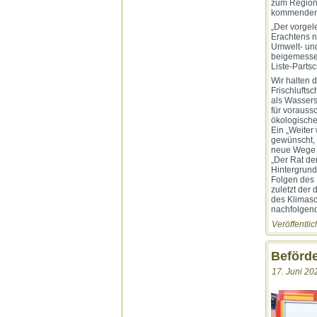
zum Regiona
kommenden 1
„Der vorgel
Erachtens n
Umwelt- und
beigemessen
Liste-Partsc
Wir halten 
Frischlufts
als Wassers
für vorauss
ökologische
Ein „Weiter
gewünscht, 
neue Wege 
„Der Rat de
Hintergrund
Folgen des 
zuletzt der 
des Klimas
nachfolgend
Veröffentlic
Beförd
17. Juni 20