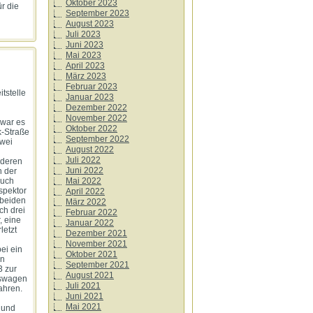
Oktober 2023
r die
September 2023
August 2023
Juli 2023
Juni 2023
Mai 2023
April 2023
März 2023
Februar 2023
tstelle
Januar 2023
Dezember 2022
November 2022
 war es
Oktober 2022
k-Straße
September 2022
wei
August 2022
Juli 2022
 deren
Juni 2022
n der
auch
Mai 2022
spektor
April 2022
 beiden
März 2022
ch drei
Februar 2022
, eine
Januar 2022
letzt
Dezember 2021
November 2021
ei ein
Oktober 2021
en
September 2021
3 zur
August 2021
gswagen
Juli 2021
ahren.
Juni 2021
Mai 2021
z und