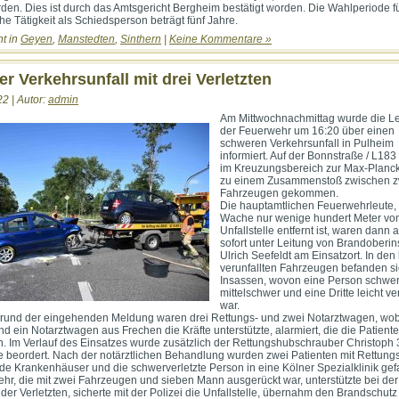
den. Dies ist durch das Amtsgericht Bergheim bestätigt worden. Die Wahlperiode fü
he Tätigkeit als Schiedsperson beträgt fünf Jahre.
ht in
Geyen
,
Manstedten
,
Sinthern
|
Keine Kommentare »
r Verkehrsunfall mit drei Verletzten
22 | Autor:
admin
Am Mittwochnachmittag wurde die Lei
der Feuerwehr um 16:20 über einen
schweren Verkehrsunfall in Pulheim
informiert. Auf der Bonnstraße / L183
im Kreuzungsbereich zur Max-Planc
zu einem Zusammenstoß zwischen z
Fahrzeugen gekommen.
Die hauptamtlichen Feuerwehrleute,
Wache nur wenige hundert Meter vo
Unfallstelle entfernt ist, waren dann 
sofort unter Leitung von Brandoberin
Ulrich Seefeldt am Einsatzort. In den
verunfallten Fahrzeugen befanden si
Insassen, wovon eine Person schwer
mittelschwer und eine Dritte leicht ver
war.
grund der eingehenden Meldung waren drei Rettungs- und zwei Notarztwagen, wob
d ein Notarztwagen aus Frechen die Kräfte unterstützte, alarmiert, die die Patient
. Im Verlauf des Einsatzes wurde zusätzlich der Rettungshubschrauber Christoph 
le beordert. Nach der notärztlichen Behandlung wurden zwei Patienten mit Rettun
de Krankenhäuser und die schwerverletzte Person in eine Kölner Spezialklinik gef
hr, die mit zwei Fahrzeugen und sieben Mann ausgerückt war, unterstützte bei der
der Verletzten, sicherte mit der Polizei die Unfallstelle, übernahm den Brandschut