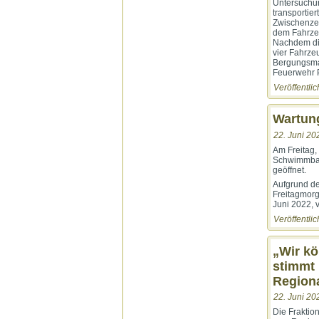
Untersuchu
transportiert
Zwischenzei
dem Fahrzeu
Nachdem die
vier Fahrze
Bergungsmaß
Feuerwehr 
Veröffentlic
Wartung
22. Juni 20
Am Freitag,
Schwimmbadb
geöffnet.
Aufgrund de
Freitagmor
Juni 2022, 
Veröffentlic
„Wir kö
stimmt 
Region
22. Juni 20
Die Fraktio