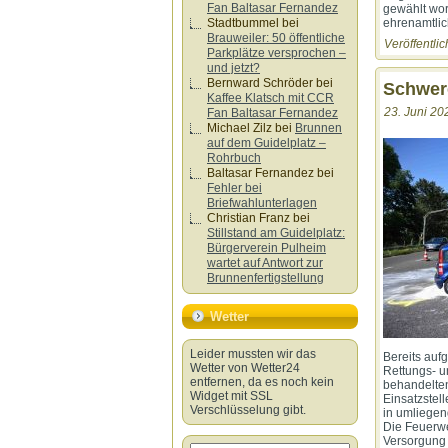
Fan Baltasar Fernandez
gewählt wor
Stadtbummel
bei
ehrenamtlic
Brauweiler: 50 öffentliche
Veröffentlic
Parkplätze versprochen –
und jetzt?
Bernward Schröder
bei
Schwere
Kaffee Klatsch mit CCR
23. Juni 20
Fan Baltasar Fernandez
Michael Zilz
bei
Brunnen
auf dem Guidelplatz –
Rohrbuch
Baltasar Fernandez
bei
Fehler bei
Briefwahlunterlagen
Christian Franz
bei
Stillstand am Guidelplatz:
Bürgerverein Pulheim
wartet auf Antwort zur
Brunnenfertigstellung
Wetter
Leider mussten wir das
Bereits auf
Wetter von Wetter24
Rettungs- un
entfernen, da es noch kein
behandelten
Widget mit SSL
Einsatzstel
Verschlüsselung gibt.
in umliegen
Die Feuerwe
Versorgung 