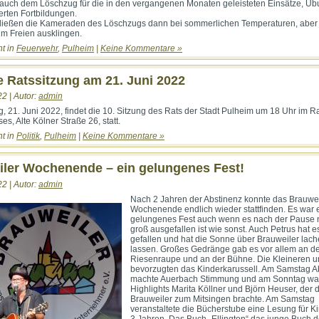
auch dem Löschzug für die in den vergangenen Monaten geleisteten Einsätze, Ü
erten Fortbildungen.
ließen die Kameraden des Löschzugs dann bei sommerlichen Temperaturen, aber
im Freien ausklingen.
ht in
Feuerwehr
,
Pulheim
|
Keine Kommentare »
 Ratssitzung am 21. Juni 2022
22 | Autor:
admin
, 21. Juni 2022, findet die 10. Sitzung des Rats der Stadt Pulheim um 18 Uhr im R
s, Alte Kölner Straße 26, statt.
ht in
Politik
,
Pulheim
|
Keine Kommentare »
ler Wochenende – ein gelungenes Fest!
22 | Autor:
admin
Nach 2 Jahren der Abstinenz konnte das Brauwei
Wochenende endlich wieder stattfinden. Es war 
gelungenes Fest auch wenn es nach der Pause n
groß ausgefallen ist wie sonst. Auch Petrus hat e
gefallen und hat die Sonne über Brauweiler lac
lassen. Großes Gedränge gab es vor allem an d
Riesenraupe und an der Bühne. Die Kleineren u
bevorzugten das Kinderkarussell. Am Samstag 
machte Auerbach Stimmung und am Sonntag wa
Highlights Marita Köllner und Björn Heuser, der 
Brauweiler zum Mitsingen brachte. Am Samstag
veranstaltete die Bücherstube eine Lesung für K
3 Jahren. Das Buch „Ellington“ das junge Buch d