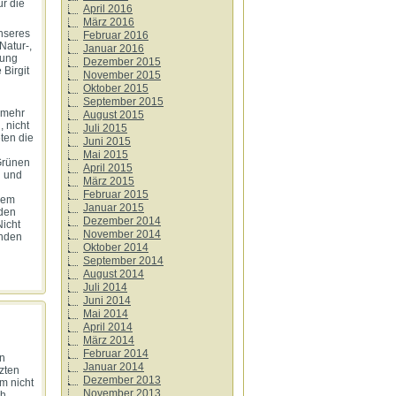
r die
April 2016
März 2016
nseres
Februar 2016
Natur-,
Januar 2016
tung
Dezember 2015
Birgit
November 2015
Oktober 2015
September 2015
t mehr
August 2015
 nicht
Juli 2015
ten die
Juni 2015
Mai 2015
 Grünen
April 2015
h und
März 2015
Februar 2015
sem
Januar 2015
nden
Dezember 2014
Nicht
November 2014
ünden
Oktober 2014
September 2014
August 2014
Juli 2014
Juni 2014
Mai 2014
April 2014
März 2014
Februar 2014
n
Januar 2014
zten
Dezember 2013
m nicht
November 2013
ch