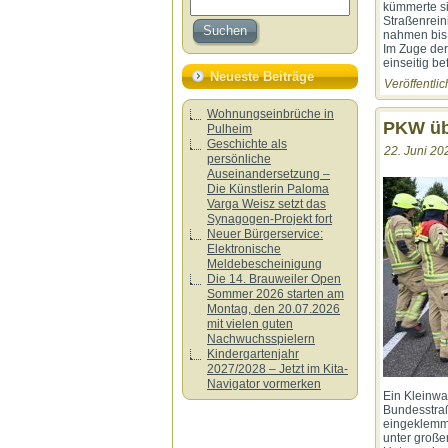
kümmerte si
Straßenrein
nahmen bis 
Im Zuge der
einseitig be
Neueste Beiträge
Veröffentlic
Wohnungseinbrüche in
PKW üb
Pulheim
Geschichte als
22. Juni 20
persönliche
Auseinandersetzung –
Die Künstlerin Paloma
Varga Weisz setzt das
Synagogen-Projekt fort
Neuer Bürgerservice:
Elektronische
Meldebescheinigung
Die 14. Brauweiler Open
Sommer 2026 starten am
Montag, den 20.07.2026
mit vielen guten
Nachwuchsspielern
Kindergartenjahr
2027/2028 – Jetzt im Kita-
Navigator vormerken
Ein Kleinwa
Bundesstraß
eingeklemmt
unter große