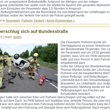
ch um ausgelaufene Betriebsstoffe. Aufgrund der Mengen und der nötigen
igung unterstützte hier später noch der städtische Bauhof. Die gesamten Maßnah
zum Einrücken der Feuerwehr etwa 1,5 Stunden in Anspruch.
 Rettungsmaßnahmen war die Bonnstraße bis zum Abtransport der Unfallwagen n
fahrbar, wobei der Verkehr hier durch die Polizei geregelt wurde.
ht in
Feuerwehr
,
Pulheim
,
Verkehr
|
Keine Kommentare »
erschlug sich auf Bundesstraße
22 | Autor:
admin
Die Feuerwehr Pulheim wurde am
Dienstagabend zu einem Verkehrsunf
der Bundesstraße 59 gerufen. Der Lei
der Feuerwehr war um 19:16 gemeld
worden, dass sich ein PKW übersch
hätte und eine Person in dem Fahrz
eingeklemmt wäre.
Unter der Leitung von Brandoberinsp
Thomas Munkel rückte der Löschzug
Pulheim und die hauptamtliche Wach
einem Rettungs- und Notarztwagen,
unterstützt durch den Einsatzleitwag
Brauweiler, zur Unfallstelle aus. Auf
eingehenden Meldung wurde ein wei
Rettungswagen aus Frechen zur
Einsatzstelle beordert.
gen hatte sich zwischen Köln und Pulheim überschlagen und lag mitten auf der
e auf dem Dach. Im PKW befand sich kopfüber eine verletzte Person, die zwar nic
 war, sich aber nicht aus dem Fahrzeug befreien konnte. Die Feuerwehr barg die 
r Sorgfalt aus dem Fahrzeug und übergab diese dem Rettungsdienst. Nach einge