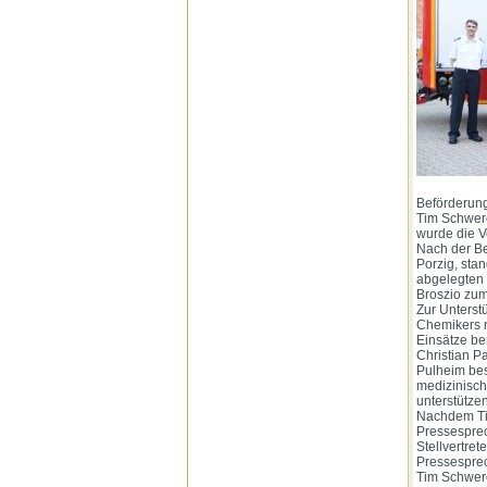
Beförderung
Tim Schwer
wurde die V
Nach der B
Porzig, sta
abgelegten
Broszio zu
Zur Unterst
Chemikers n
Einsätze be
Christian P
Pulheim bes
medizinisch
unterstützen
Nachdem Ti
Pressesprec
Stellvertre
Pressespre
Tim Schwere