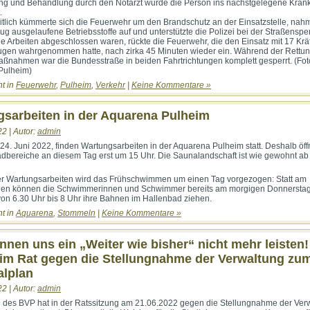
ng und Behandlung durch den Notarzt wurde die Person ins nächstgelegene Kra
.
tlich kümmerte sich die Feuerwehr um den Brandschutz an der Einsatzstelle, nah
g ausgelaufene Betriebsstoffe auf und unterstützte die Polizei bei der Straßenspe
 Arbeiten abgeschlossen waren, rückte die Feuerwehr, die den Einsatz mit 17 Krä
ugen wahrgenommen hatte, nach zirka 45 Minuten wieder ein. Während der Rettu
nahmen war die Bundesstraße in beiden Fahrtrichtungen komplett gesperrt. (Fot
Pulheim)
ht in
Feuerwehr
,
Pulheim
,
Verkehr
|
Keine Kommentare »
sarbeiten in der Aquarena Pulheim
22 | Autor:
admin
 24. Juni 2022, finden Wartungsarbeiten in der Aquarena Pulheim statt. Deshalb öff
ereiche an diesem Tag erst um 15 Uhr. Die Saunalandschaft ist wie gewohnt ab
r Wartungsarbeiten wird das Frühschwimmen um einen Tag vorgezogen: Statt am
gen können die Schwimmerinnen und Schwimmer bereits am morgigen Donnerstag
von 6.30 Uhr bis 8 Uhr ihre Bahnen im Hallenbad ziehen.
ht in
Aquarena
,
Stommeln
|
Keine Kommentare »
nnen uns ein „Weiter wie bisher“ nicht mehr leisten
im Rat gegen die Stellungnahme der Verwaltung zu
alplan
22 | Autor:
admin
n des BVP hat in der Ratssitzung am 21.06.2022 gegen die Stellungnahme der Ver