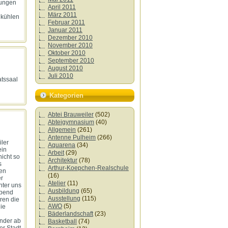
bungen
April 2011
März 2011
 kühlen
Februar 2011
Januar 2011
Dezember 2010
November 2010
Oktober 2010
September 2010
August 2010
Juli 2010
atssaal
Kategorien
Abtei Brauweiler
(502)
Abteigymnasium
(40)
Allgemein
(261)
Antenne Pulheim
(266)
ler
Aquarena
(34)
ein
Arbeit
(29)
icht so
Architektur
(78)
s
Arthur-Koepchen-Realschule
hen
(16)
er
Atelier
(11)
nter uns
Ausbildung
(65)
Abend
Ausstellung
(115)
ren die
AWO
(5)
die
Bäderlandschaft
(23)
inder ab
Basketball
(74)
er Stadt