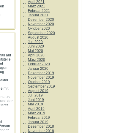
April 2021
men
März 2021
Februar 2021
ur
Januar 2021
Dezember 2020
November 2020
Oktober 2020
September 2020
August 2020
Juli 2020
Juni 2020
Mai 2020
all auf
April 2020
tstelle
März 2020
et
Februar 2020
lagen
Januar 2020
eug
Dezember 2019
November 2019
ektor
Oktober 2019
September 2019
e mit
August 2019
Juli 2019
en aus
Juni 2019
grund der
Mai 2019
terer
April 2019
März 2019
Februar 2019
ht
Januar 2019
Person
Dezember 2018
hender
November 2018