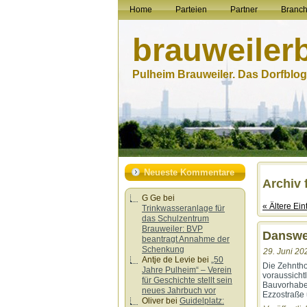
Home
Parteien
Partner
Branc
brauweiler
Pulheim Brauweiler. Das Dorfblog.
Neueste Kommentare
Archiv 
G Ge
bei
« Ältere Ein
Trinkwasseranlage für
das Schulzentrum
Brauweiler: BVP
Danswei
beantragt Annahme der
Schenkung
29. Juni 20
Antje de Levie
bei
„50
Die Zehnthof
Jahre Pulheim“ – Verein
voraussicht
für Geschichte stellt sein
Bauvorhabe
neues Jahrbuch vor
Ezzostraße 
Oliver
bei
Guidelplatz: