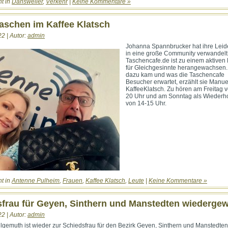
ht in
Dansweiler
,
Verkehr
|
Keine Kommentare »
aschen im Kaffee Klatsch
22 | Autor:
admin
Johanna Spannbrucker hat ihre Leid
in eine große Community verwandelt
Taschencafe.de ist zu einem aktiven
für Gleichgesinnte herangewachsen.
dazu kam und was die Taschencafe
Besucher erwartet, erzählt sie Manue
KaffeeKlatsch. Zu hören am Freitag 
20 Uhr und am Sonntag als Wiederh
von 14-15 Uhr.
ht in
Antenne Pulheim
,
Frauen
,
Kaffee Klatsch
,
Leute
|
Keine Kommentare »
frau für Geyen, Sinthern und Manstedten wiedergew
22 | Autor:
admin
hlgemuth ist wieder zur Schiedsfrau für den Bezirk Geyen, Sinthern und Manstedten