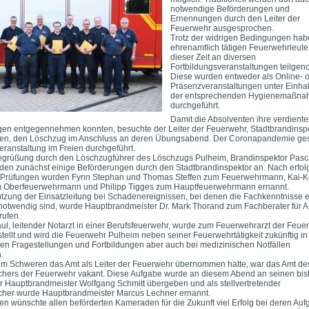
notwendige Beförderungen und
Ernennungen durch den Leiter der
Feuerwehr ausgesprochen.
Trotz der widrigen Bedingungen hab
ehrenamtlich tätigen Feuerwehrleute
dieser Zeit an diversen
Fortbildungsveranstaltungen teilge
Diese wurden entweder als Online- 
Präsenzveranstaltungen unter Einha
der entsprechenden Hygienemaßn
durchgeführt.
Damit die Absolventen ihre verdient
en entgegennehmen konnten, besuchte der Leiter der Feuerwehr, Stadtbrandinsp
en, den Löschzug im Anschluss an deren Übungsabend. Der Coronapandemie ge
eranstaltung im Freien durchgeführt.
egrüßung durch den Löschzugführer des Löschzugs Pulheim, Brandinspektor Pasc
nden zunächst einige Beförderungen durch den Stadtbrandinspektor an. Nach erfol
 Prüfungen wurden Fynn Stephan und Thomas Steffen zum Feuerwehrmann, Kai-K
m Oberfeuerwehrmann und Philipp Tigges zum Hauptfeuerwehrmann ernannt.
ützung der Einsatzleitung bei Schadenereignissen, bei denen die Fachkenntnisse 
otwendig sind, wurde Hauptbrandmeister Dr. Mark Thorand zum Fachberater für 
rufen.
aul, leitender Notarzt in einer Berufsfeuerwehr, wurde zum Feuerwehrarzt der Feue
tellt und wird die Feuerwehr Pulheim neben seiner Feuerwehrtätigkeit zukünftig in
en Fragestellungen und Fortbildungen aber auch bei medizinischen Notfällen
.
m Schweren das Amt als Leiter der Feuerwehr übernommen hatte, war das Amt de
hers der Feuerwehr vakant. Diese Aufgabe wurde an diesem Abend an seinen bis
ter Hauptbrandmeister Wolfgang Schmitt übergeben und als stellvertretender
cher wurde Hauptbrandmeister Marcus Lechner ernannt.
n wünschte allen beförderten Kameraden für die Zukunft viel Erfolg bei deren Au