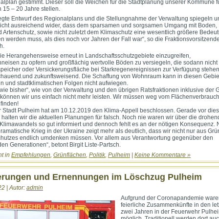
lplan gestimmt. Dieser soll die Weichen für die Stadtplanung unserer Kommune fü
5 – 20 Jahre stellen.
egte Entwurf des Regionalplans und die Stellungnahme der Verwaltung spiegeln u
icht ausreichend wider, dass dem sparsamen und sorgsamen Umgang mit Boden, 
 Artenschutz, sowie nicht zuletzt dem Klimaschutz eine wesentlich größere Bedeu
 werden muss, als dies noch vor Jahren der Fall war“, so die Fraktionsvorsitzende 
h.
die Herangehensweise erneut in Landschaftsschutzgebiete einzugreifen,
chneisen zu opfern und großflächig wertvolle Böden zu versiegeln, die sodann nich
peicher oder Versickerungsfläche bei Starkregenereignissen zur Verfügung stehen,
chauend.und zukunftsweisend. Die Schaffung von Wohnraum kann in diesen Gebie
n und stadtklimatischen Folgen nicht aufwiegen.
 wie bisher“, wie von der Verwaltung und den übrigen Ratsfraktionen inklusive der
können wir uns einfach nicht mehr leisten. Wir müssen weg vom Flächenverbrauc
finden!
r Stadt Pulheim hat am 10.12.2019 den Klima-Appell beschlossen. Gerade vor die
 halten wir die aktuellen Planungen für falsch. Noch nie waren wir über die drohe
Klimawandels so gut informiert und dennoch fehlt es an der nötigen Konsequenz. 
dramatische Krieg in der Ukraine zeigt mehr als deutlich, dass wir nicht nur aus Gr
chutzes endlich umdenken müssen. Vor allem aus Verantwortung gegenüber den
en Generationen“, betont Birgit Liste-Partsch.
ht in
Empfehlungen
,
Grünflächen
,
Politik
,
Pulheim
|
Keine Kommentare »
erungen und Ernennungen im Löschzug Pulheim
22 | Autor:
admin
Aufgrund der Coronapandemie ware
feierliche Zusammenkünfte in den let
zwei Jahren in der Feuerwehr Pulhei
möglich. Traditionell werden dort au