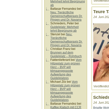
Veröffentlic
Mehrheit lehnt Begrünung
ab
Baltasar Fernandez
bei
Teure T
Neu: Tierärztliche
Gemeinschaftspraxis Dr.
24. Juni 20
Pingen und Dr. Navarra
Schnieders, Peter
bei
Guidelplatz: Mehrheit
lehnt Begrünung ab
Stenzel
bei
Neu:
Tierärztliche
Gemeinschaftspraxis Dr.
Pingen und Dr. Navarra
Christian Franz
bei
Brunnen auf dem
Guidelplatz – Rohrbuch
Faktenlieferant
bei
Vom
Hitzeplatz zum grünen
Herz – BVP will
klimaangepasste
Aufwertung des
Guidelplatzes
Michael Zilz
bei
Vom
Hitzeplatz zum grünen
Veröffentlic
Herz – BVP will
klimaangepasste
Aufwertung des
Schieds
Guidelplatzes
24. Juni 20
Baltasar Fernandez
bei
Kaffee Klatsch mit CCR
Brigitte Wo