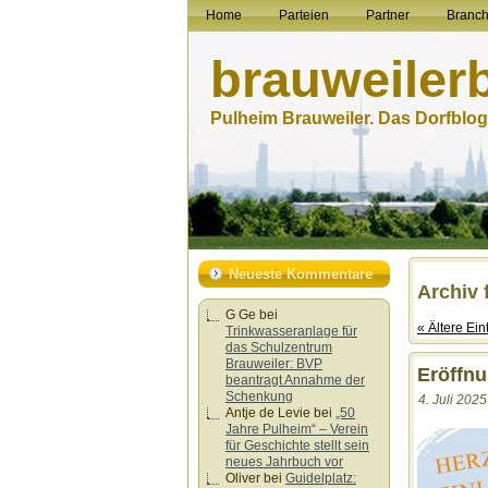
Home
Parteien
Partner
Branc
brauweiler
Pulheim Brauweiler. Das Dorfblog.
Neueste Kommentare
Archiv 
G Ge
bei
« Ältere Ein
Trinkwasseranlage für
das Schulzentrum
Brauweiler: BVP
Eröffnu
beantragt Annahme der
Schenkung
4. Juli 2025
Antje de Levie
bei
„50
Jahre Pulheim“ – Verein
für Geschichte stellt sein
neues Jahrbuch vor
Oliver
bei
Guidelplatz: