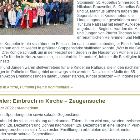
Stommeln, St. Hubertus Sinnersdorf, 
Nikolaus Brauweiler, St. Cornelius 
und St. Martinus Sinthern haben die
Segensbitte mit Kreide neben die
Haupteingangstür geschrieben und ü
Tür zum Ratssaal mit einem Aufklebe
angebracht. Begleitet wurden die M
und Jungen von Pfarrer Thomas Kuh
ehrenamtlichen Helferinnen und Helf
er Keppeler freute sich über den Besuch, der nach pandemiebedingter Einschränk
en nun endlich wieder in größerer Gruppenstärke stattfinden konnte. „Wer in die 
n Drei Könige schlüpft, um in der Freizeit den Segen in die Häuser von Pulheim zu 
für Kinder in Not zu sammeln, ist ein Vorbild für andere“, lobte er die Beteiligten f
insatz.
 und Jungen waren stellvertretend für alle Kinder im Rathaus, die in den nächste
nger im Pulheimer Stadtgebiet unterwegs sein werden. Das aktuelle Motto der 65.
n Aktion Dreikönigssingen lautet: „Kinder stärken, Kinder schützen – in Indonesie
ht in
Kirche
,
Pulheim
|
Keine Kommentare »
ler: Einbruch in Kirche – Zeugensuche
er 2022 | Autor:
admin
uten Spendengelder sowie sakrale Gegenstände
 fahndet derzeit nach bislang unbekannten Tätern. Ihnen wird vorgeworfen, zwisch
nd (28. Dezember) und Donnerstagmorgen (29. Dezember) in eine Kirche in Pulh
eingebrochen zu sein. Nach ersten Ermittlungen erbeuteten die Unbekannten
der sowie sakrale Gegenstände.