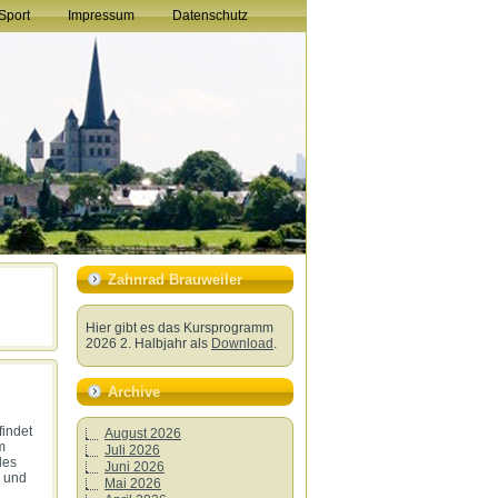
Sport
Impressum
Datenschutz
Zahnrad Brauweiler
Hier gibt es das Kursprogramm
2026 2. Halbjahr als
Download
.
Archive
findet
August 2026
m
Juli 2026
des
Juni 2026
ß und
Mai 2026