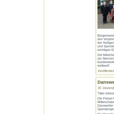
Bürgermeist
den Vorjahr
der Heilige
und Spenden 
wichtigen E
Die Mädchen
als Sternsi
bundesweite
weltweit“.
Veröffentlic
Danswei
30. Dezemb
Täter erbe
Die Polizei
Mittwochabe
Dansweiler 
Spendengel