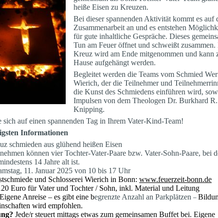
heiße Eisen zu Kreuzen.
Bei dieser spannenden Aktivität kommt es auf 
Zusammenarbeit an und es entstehen Möglichk
für gute inhaltliche Gespräche. Dieses gemein
Tun am Feuer öffnet und schweißt zusammen.
Kreuz wird am Ende mitgenommen und kann 
Hause aufgehängt werden.
Begleitet werden die Teams vom Schmied Wer
Wierich, der die Teilnehmer und Teilnehmerrin
die Kunst des Schmiedens einführen wird, sow
Impulsen von dem Theologen Dr. Burkhard R.
Knipping.
e sich auf einen spannenden Tag in Ihrem Vater-Kind-Team!
igsten Informationen
z schmieden aus glühend heißen Eisen
nehmen können vier Tochter-Vater-Paare bzw. Vater-Sohn-Paare,
bei 
indestens 14 Jahre alt ist.
amstag, 11. Januar 2025 von 10 bis 17 Uhr
tschmiede und Schlosserei Wierich in Bonn:
www.feuerzeit-bonn.de
20 Euro für Vater und Tochter / Sohn, inkl. Material und Leitung
Eigene Anreise – es gibt eine b
egrenzte Anzahl an Parkplätzen
Bildu
–
nschaften wird empfohlen.
ung?
Jede/r steuert mittags etwas zum gemeinsamen Buffet bei.
Eigene