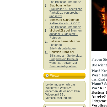
Fan Baltasar Fernandez
Stadtbummel
bei
Brauweiler: 50 öffentliche
Parkplätze versprochen –
und jetzt?
Bernward Schröder
bei
Kaffee Klatsch mit CCR
Fan Baltasar Fernandez
Michael Zilz
bei
Brunnen
auf dem Guidelplatz –
Rohrbuch
Baltasar Fernandez
bei
Fehler bei
Briefwahlunterlagen
Christian Franz
bei
Stillstand am Guidelplatz:
Freuen Si
Bürgerverein Pulheim
wartet auf Antwort zur
Die wicht
Brunnenfertigstellung
Was?
Kreu
Wer?
Teil
Wetter
das Kind m
Wann?
S
Leider mussten wir das
Wo?
Kuns
Wetter von Wetter24
entfernen, da es noch kein
Kosten?
1
Widget mit SSL
Anreise?
Verschlüsselung gibt.
Fahrgemei
Verpfleg