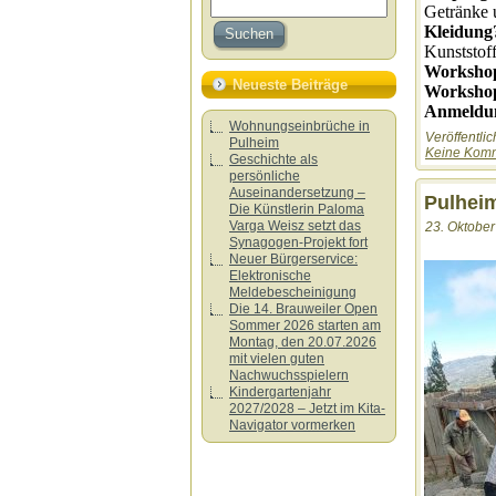
Getränke 
Kleidung
Kunststoff
Workshop
Neueste Beiträge
Workshop
Anmeldu
Wohnungseinbrüche in
Veröffentlic
Pulheim
Keine Komm
Geschichte als
persönliche
Auseinandersetzung –
Pulheim
Die Künstlerin Paloma
Varga Weisz setzt das
23. Oktober
Synagogen-Projekt fort
Neuer Bürgerservice:
Elektronische
Meldebescheinigung
Die 14. Brauweiler Open
Sommer 2026 starten am
Montag, den 20.07.2026
mit vielen guten
Nachwuchsspielern
Kindergartenjahr
2027/2028 – Jetzt im Kita-
Navigator vormerken