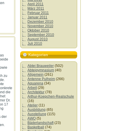
ten
April 2011
März 2011
Februar 2011
Januar 2011
Dezember 2010
November 2010
Oktober 2010
September 2010
August 2010
Juli 2010
Kategorien
das
beide
g
Abtei Brauweiler
(502)
sowie
Abteigymnasium
(40)
Allgemein
(261)
ch zu
Antenne Pulheim
(266)
de.
Aquarena
(34)
ote
Arbeit
(29)
konkrete
Architektur
(78)
und die
fnet
Arthur-Koepchen-Realschule
rer Dr.
(16)
von 17
Atelier
(11)
ung
Ausbildung
(65)
Ausstellung
(115)
s der
AWO
(5)
Bäderlandschaft
(23)
en.
Basketball
(74)