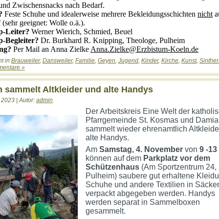
und Zwischensnacks nach Bedarf.
?
Feste Schuhe und idealerweise mehrere Bekleidungsschichten
nicht
a
 (sehr geeignet: Wolle o.ä.).
-Leiter?
Werner Wierich, Schmied, Beuel
-Begleiter?
Dr. Burkhard R. Knipping, Theologe, Pulheim
ng?
Per Mail an Anna Zielke
Anna.Zielke@Erzbistum-Koeln.de
ht in
Brauweiler
,
Dansweiler
,
Familie
,
Geyen
,
Jugend
,
Kinder
,
Kirche
,
Kunst
,
Sinthe
entare »
 sammelt Altkleider und alte Handys
 2023 | Autor:
admin
Der Arbeitskreis Eine Welt der katholi
Pfarrgemeinde St. Kosmas und Damia
sammelt wieder ehrenamtlich Altkleide
alte Handys.
Am
Samstag, 4. November
von
9 -13
können auf
dem
Parkplatz vor dem
Schützenhaus
(Am Sportzentrum 24,
Pulheim)
saubere
gut erhaltene Kleidu
Schuhe und andere Textilien in Säcke
verpackt abgegeben werden. Handys
werden separat in Sammelboxen
gesammelt.