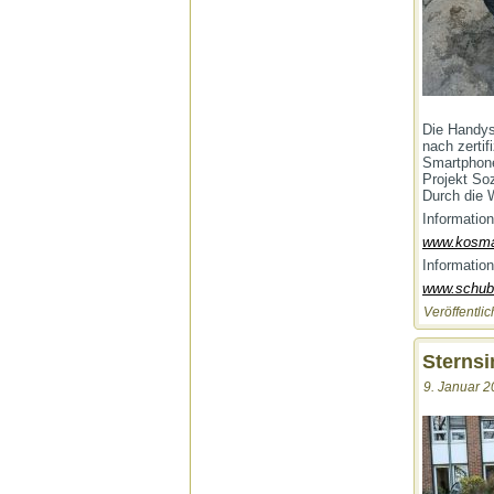
Die Handys
nach zertif
Smartphone
Projekt Soz
Durch die 
Informatio
www.kosmas
Informatio
www.schub
Veröffentlic
Sternsi
9. Januar 2