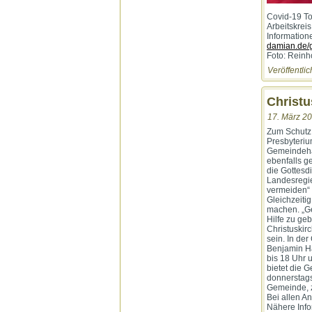
Covid-19 To
Arbeitskrei
Information
damian.de/
Foto: Rein
Veröffentlic
Christu
17. März 20
Zum Schutz
Presbyteriu
Gemeindehäu
ebenfalls g
die Gottesd
Landesregi
vermeiden“ 
Gleichzeiti
machen. „Ge
Hilfe zu ge
Christuskir
sein. In der
Benjamin Hä
bis 18 Uhr 
bietet die 
donnerstags
Gemeinde, z
Bei allen A
Nähere Info