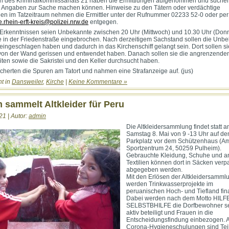
n des Kriminalkommissariats 21 haben die Ermittlungen aufgenommen und suche
 Angaben zur Sache machen können. Hinweise zu den Tätern oder verdächtige
gen im Tatzeitraum nehmen die Ermittler unter der Rufnummer 02233 52-0 oder per
e.rhein-erft-kreis@polizei.nrw.de
entgegen.
 Erkenntnissen seien Unbekannte zwischen 20 Uhr (Mittwoch) und 10.30 Uhr (Don
he in der Friedenstraße eingebrochen. Nach derzeitigem Sachstand sollen die Unb
 eingeschlagen haben und dadurch in das Kirchenschiff gelangt sein. Dort sollen s
von der Wand gerissen und entwendet haben. Danach sollen sie die angrenzende
ten sowie die Sakristei und den Keller durchsucht haben.
sicherten die Spuren am Tatort und nahmen eine Strafanzeige auf. (jus)
ht in
Dansweiler
,
Kirche
|
Keine Kommentare »
 sammelt Altkleider für Peru
21 | Autor:
admin
Die Altkleidersammlung findet statt 
Samstag 8. Mai von 9 -13 Uhr auf d
Parkplatz vor dem Schützenhaus (A
Sportzentrum 24, 50259 Pulheim).
Gebrauchte Kleidung, Schuhe und a
Textilien können dort in Säcken verp
abgegeben werden.
Mit den Erlösen der Altkleidersamml
werden Trinkwasserprojekte im
peruanischen Hoch- und Tiefland fina
Dabei werden nach dem Motto HILF
SELBSTBHILFE die Dorfbewohner se
aktiv beteiligt und Frauen in die
Entscheidungsfindung einbezogen. 
Corona-Hygieneschulungen sind Teil