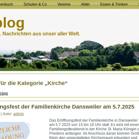
henbuch
Schulen & Co
Vereine
Abtei
Essen & Trinken
blog
 Nachrichten aus unser aller Welt.
für die Kategorie „Kirche“
träge
ngsfest der Familienkirche Dansweiler am 5.7.2025
 | Autor:
admin
Das Eröffnungsfest der Familienkirche in Dansweiler 
am 5.7.2025 von 15 bis 18 Uhr statt. Es wird mit eine
Familiengottesdienst in der Kirche St. Maria Königin 
Friedens anfangen. Im Anschluss daran können Gro
Klein den umgestalteten Kirchenraum erkunden und