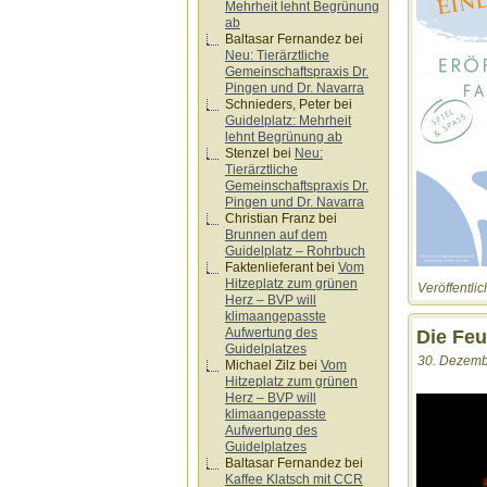
Mehrheit lehnt Begrünung
ab
Baltasar Fernandez
bei
Neu: Tierärztliche
Gemeinschaftspraxis Dr.
Pingen und Dr. Navarra
Schnieders, Peter
bei
Guidelplatz: Mehrheit
lehnt Begrünung ab
Stenzel
bei
Neu:
Tierärztliche
Gemeinschaftspraxis Dr.
Pingen und Dr. Navarra
Christian Franz
bei
Brunnen auf dem
Guidelplatz – Rohrbuch
Faktenlieferant
bei
Vom
Hitzeplatz zum grünen
Veröffentlic
Herz – BVP will
klimaangepasste
Aufwertung des
Die Fe
Guidelplatzes
30. Dezemb
Michael Zilz
bei
Vom
Hitzeplatz zum grünen
Herz – BVP will
klimaangepasste
Aufwertung des
Guidelplatzes
Baltasar Fernandez
bei
Kaffee Klatsch mit CCR