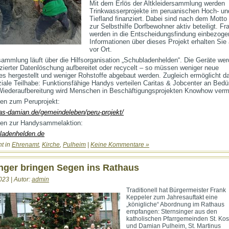
Mit dem Erlös der Altkleidersammlung werden
Trinkwasserprojekte im peruanischen Hoch- un
Tiefland finanziert.
Dabei sind nach dem Motto 
zur Selbsthilfe Dorfbewohner aktiv beteiligt. Fr
werden in die Entscheidungsfindung einbezoge
Informationen über dieses Projekt erhalten Sie
vor Ort.
ammlung läuft über die Hilfsorganisation „Schubladenhelden“. Die Geräte we
izierter Datenlöschung aufbereitet oder recycelt – so müssen weniger neue
s hergestellt und weniger Rohstoffe abgebaut werden. Zugleich ermöglicht d
iale Teilhabe: Funktionsfähige Handys verteilen Caritas & Jobcenter an Bedür
Wiederaufbereitung wird Menschen in Beschäftigungsprojekten Knowhow vermit
nen zum Peruprojekt:
-damian.de/gemeindeleben/peru-projekt/
nen zur Handysammelaktion:
ladenhelden.de
ht in
Ehrenamt
,
Kirche
,
Pulheim
|
Keine Kommentare »
nger bringen Segen ins Rathaus
023 | Autor:
admin
Traditionell hat Bürgermeister Frank
Keppeler zum Jahresauftakt eine
„königliche“ Abordnung im Rathaus
empfangen: Sternsinger aus den
katholischen Pfarrgemeinden St. Ko
und Damian Pulheim, St. Martinus