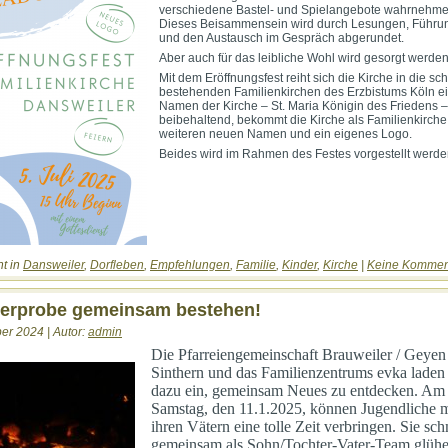
verschiedene Bastel- und Spielangebote wahrnehme
Dieses Beisammensein wird durch Lesungen, Führu
und den Austausch im Gespräch abgerundet.
Aber auch für das leibliche Wohl wird gesorgt werden
Mit dem Eröffnungsfest reiht sich die Kirche in die sc
bestehenden Familienkirchen des Erzbistums Köln e
Namen der Kirche – St. Maria Königin des Friedens –
beibehaltend, bekommt die Kirche als Familienkirche
weiteren neuen Namen und ein eigenes Logo.
Beides wird im Rahmen des Festes vorgestellt werde
ht in
Dansweiler
,
Dorfleben
,
Empfehlungen
,
Familie
,
Kinder
,
Kirche
|
Keine Kommen
uerprobe gemeinsam bestehen!
er 2024 | Autor:
admin
Die Pfarreiengemeinschaft Brauweiler / Geyen 
Sinthern und das Familienzentrums evka laden
dazu ein, gemeinsam Neues zu entdecken. Am
Samstag, den 11.1.2025, können Jugendliche m
ihren Vätern eine tolle Zeit verbringen. Sie sc
gemeinsam als Sohn/Tochter-Vater-Team glüh