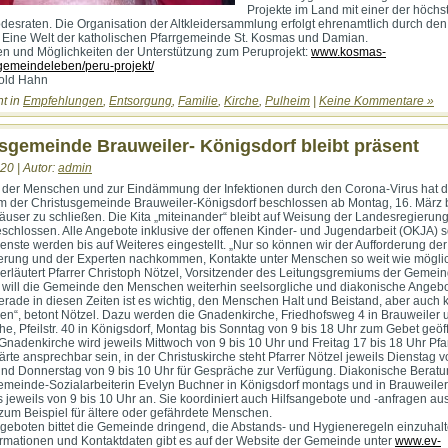
Projekte im Land mit einer der höchs
desraten. Die Organisation der Altkleidersammlung erfolgt ehrenamtlich durch den
s Eine Welt der katholischen Pfarrgemeinde St. Kosmas und Damian.
en und Möglichkeiten der Unterstützung zum Peruprojekt:
www.kosmas-
gemeindeleben/peru-projekt/
hold Hahn
ht in
Empfehlungen
,
Entsorgung
,
Familie
,
Kirche
,
Pulheim
|
Keine Kommentare »
sgemeinde Brauweiler- Königsdorf bleibt präsent
20 | Autor:
admin
 der Menschen und zur Eindämmung der Infektionen durch den Corona-Virus hat 
m der Christusgemeinde Brauweiler-Königsdorf beschlossen ab Montag, 16. März 
ser zu schließen. Die Kita „miteinander“ bleibt auf Weisung der Landesregierun
eschlossen. Alle Angebote inklusive der offenen Kinder- und Jugendarbeit (OKJA) 
ienste werden bis auf Weiteres eingestellt. „Nur so können wir der Aufforderung der
erung und der Experten nachkommen, Kontakte unter Menschen so weit wie mögli
erläutert Pfarrer Christoph Nötzel, Vorsitzender des Leitungsgremiums der Gemein
g will die Gemeinde den Menschen weiterhin seelsorgliche und diakonische Angeb
rade in diesen Zeiten ist es wichtig, den Menschen Halt und Beistand, aber auch 
ben“, betont Nötzel. Dazu werden die Gnadenkirche, Friedhofsweg 4 in Brauweiler 
che, Pfeilstr. 40 in Königsdorf, Montag bis Sonntag von 9 bis 18 Uhr zum Gebet geöf
 Gnadenkirche wird jeweils Mittwoch von 9 bis 10 Uhr und Freitag 17 bis 18 Uhr Pfar
rte ansprechbar sein, in der Christuskirche steht Pfarrer Nötzel jeweils Dienstag 
und Donnerstag von 9 bis 10 Uhr für Gespräche zur Verfügung. Diakonische Berat
Gemeinde-Sozialarbeiterin Evelyn Buchner in Königsdorf montags und in Brauweiler
 jeweils von 9 bis 10 Uhr an. Sie koordiniert auch Hilfsangebote und -anfragen au
um Beispiel für ältere oder gefährdete Menschen.
ngeboten bittet die Gemeinde dringend, die Abstands- und Hygieneregeln einzuhalt
rmationen und Kontaktdaten gibt es auf der Website der Gemeinde unter
www.ev-