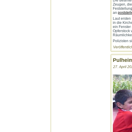
Die Beamte
Zeugen, die
Feststellun
an
poststell
Laut ersten
in die Kirc
ein Fenster
Opferstock 
Räumlichkei
Polizisten 
Veröffentlic
Pulheim
27. April 20