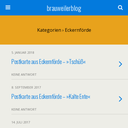
brauweilerblog
Kategorien ›
Eckernförde
5. JANUAR 2018
Postkarte aus Eckernförde – »Tschüß«
KEINE ANTWORT
8. SEPTEMBER 2017
Postkarte aus Eckernförde – »Kalte Ente«
KEINE ANTWORT
14. JULI 2017