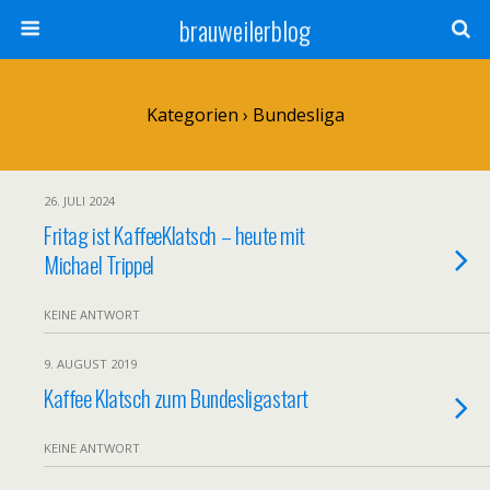
brauweilerblog
Kategorien ›
Bundesliga
26. JULI 2024
Fritag ist KaffeeKlatsch – heute mit
Michael Trippel
KEINE ANTWORT
9. AUGUST 2019
Kaffee Klatsch zum Bundesligastart
KEINE ANTWORT