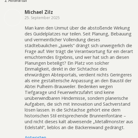
Michael Zilz
25. September 2025
Man kann den Unmut über die abstoßende Wirkung
des Guidelplatzes nur teilen. Seit Planung, Bebauung
und vermeintlicher Vollendung dieses
städtebaulichen „Juwels“ drängt sich unweigerlich die
Frage auf: Wer trägt die Verantwortung für ein derart
ernüchterndes Ergebnis, und wer hat sich an diesen
Planungen beteiligt? Ein Platz von solcher
Einmaligkeit, direkt in der Sichtachse des
ehrwürdigen Abteiportals, verdient nichts Geringeres
als eine gestalterische Anpassung an den Baustil der
Abtei Pulheim-Brauweiler. Bedenken wegen
Tiefgarage und Feuerwehrzufahrt sind keine
unüberwindbaren Hindernisse, sondern planerische
Aufgaben, die sich mit Innovation und Sachverstand
lösen lassen. In die Sichtachse gehört eine dem
historischen Stil entsprechende Brunnenfontäne –
und nicht dieses kalt abweisende „Metallmonster aus
Edelstahl“, lieblos an die Bäckereiwand gedrängt.
Antworten