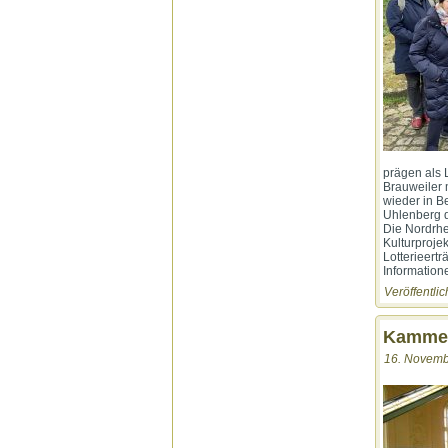
prägen als 
Brauweiler 
wieder in B
Uhlenberg d
Die Nordrhe
Kulturproje
Lotterieert
Information
Veröffentlic
Kammer
16. Novemb