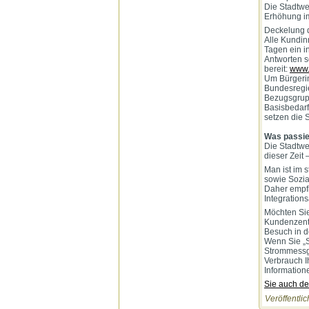
Die Stadtwe
Erhöhung im
Deckelung 
Alle Kundin
Tagen ein i
Antworten s
bereit:
www.
Um Bürgerin
Bundesregie
Bezugsgrupp
Basisbedarf
setzen die 
Was passie
Die Stadtwer
dieser Zeit 
Man ist im s
sowie Sozia
Daher empfi
Integration
Möchten Sie
Kundenzentr
Besuch in d
Wenn Sie „S
Strommessge
Verbrauch I
Information
Sie auch de
Veröffentlic