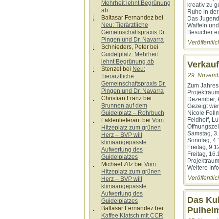
Mehrheit lehnt Begrünung
kreativ zu g
ab
Ruhe in der
Baltasar Fernandez
bei
Das Jugendc
Neu: Tierärztliche
Waffeln und
Besucher ei
Gemeinschaftspraxis Dr.
Pingen und Dr. Navarra
Veröffentlic
Schnieders, Peter
bei
Guidelplatz: Mehrheit
lehnt Begrünung ab
Verkauf
Stenzel
bei
Neu:
29. Novemb
Tierärztliche
Gemeinschaftspraxis Dr.
Zum Jahresa
Pingen und Dr. Navarra
Projektraum
Christian Franz
bei
Dezember, k
Brunnen auf dem
Gezeigt wer
Guidelplatz – Rohrbuch
Nicole Fell
Feldhoff, L
Faktenlieferant
bei
Vom
Öffnungszei
Hitzeplatz zum grünen
Samstag, 3.
Herz – BVP will
Sonntag, 4.
klimaangepasste
Freitag, 9.1
Aufwertung des
Freitag, 16.
Guidelplatzes
Projektraum
Michael Zilz
bei
Vom
Weitere Inf
Hitzeplatz zum grünen
Veröffentlic
Herz – BVP will
klimaangepasste
Aufwertung des
Das Kul
Guidelplatzes
Baltasar Fernandez
bei
Pulhei
Kaffee Klatsch mit CCR