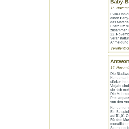
Baby-Ba
16. Novemb
Evka-Das ök
einen Baby-B
das Materia
Eltern um s
zusammen mu
22. Novembe
Veranstaltu
Anmeldung b
Veröffentlic
Antwort
16. Novemb
Die Stadtwe
Kunden anhe
stärker in 
Vorjahr sin
sie sich meh
Die Mehrkos
Preisanpass
von den Änd
Kunden erha
Ein Beispiel
auf 51,01 Ce
Für den Mus
monatlichen
Strompreisb