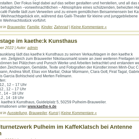
estalten. Der Fokus liegt dabei auf das selber gestalten und herstellen, und all das 
 behaglichen –vorweihnachtlichen – Atmosphäre eines schützenden, beheizten H
afé Palette lädt zum Verweilen und zu einem gemütlichen Beisammensein bei Kaf
 Weihnachtsgebäck ein, während das Galli-Theater für kleine und junggebliebene
n Weihnachtsstück vorführt.
ht in
Brauweiler
,
Familie
,
Kinder
,
Zahnrad
|
Keine Kommentare »
stage im kaethe:k Kunsthaus
er 2022 | Autor:
admin
usklang lädt das kaethe:k Kunsthaus zu seinen Verkaufstagen in den kaethe:k
 ein. Zeitgleich zum Brauweiler Nikolausmarkt sowie an zwei weiteren Freitagen i
önnen bei Plätzchen und Punsch Werke und Arbeiten betrachtet und erstanden w
den Zeichnungen, Gemälde, Texte und Fotografien der Künstler:innen Minh-Duc C
mann, Andrea Wolf, Elias von Martial, Oskar Mürmann, Clara Gott, Firat Tagal, Gabri
uis Garcia Bohlscheid und Merten Fellmann.
ten:
12., 12 – 17 Uhr
12., 12 – 17 Uhr
2., 14 – 18 Uhr
12., 14 -18 Uhr
 kaethe:k Kunsthaus, Guidelplatz 5, 50259 Pulheim-Brauweiler.
ormationen unter
www.kaethe-k.de
ht in
Ausstellung
,
Brauweiler
,
Kunst
|
Keine Kommentare »
turnetzwerk Pulheim im KaffeKlatsch bei Antenne
m