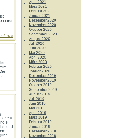
April 2021
März 2021
Februar 2021
Januar 2021
ist
Dezember 2020
en ihren
November 2020
Oktober 2020
September 2020
ntare »
August 2020
Juli 2020
Juni 2020
Mai 2020
April 2020
März 2020
line
Februar 2020
t im
Januar 2020
 Die
ne
Dezember 2019
November 2019
Oktober 2019
September 2019
August 2019
Juli 2019
Juni 2019
Mai 2019
April 2019
g
März 2019
ler e.V.
Februar 2019
r die
ebs- und
Januar 2019
 dem
Dezember 2018
ügung.
November 2018