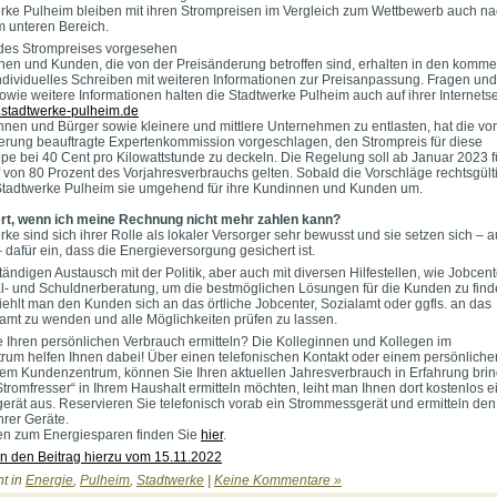
rke Pulheim bleiben mit ihren Strompreisen im Vergleich zum Wettbewerb auch na
 unteren Bereich.
des Strompreises vorgesehen
nen und Kunden, die von der Preisänderung betroffen sind, erhalten in den komm
ndividuelles Schreiben mit weiteren Informationen zur Preisanpassung. Fragen und
owie weitere Informationen halten die Stadtwerke Pulheim auch auf ihrer Internetse
stadtwerke-pulheim.de
nen und Bürger sowie kleinere und mittlere Unternehmen zu entlasten, hat die vo
rung beauftragte Expertenkommission vorgeschlagen, den Strompreis für diese
e bei 40 Cent pro Kilowattstunde zu deckeln. Die Regelung soll ab Januar 2023 f
 von 80 Prozent des Vorjahresverbrauchs gelten. Sobald die Vorschläge rechtsgülti
Stadtwerke Pulheim sie umgehend für ihre Kundinnen und Kunden um.
rt, wenn ich meine Rechnung nicht mehr zahlen kann?
ke sind sich ihrer Rolle als lokaler Versorger sehr bewusst und sie setzen sich – a
– dafür ein, dass die Energieversorgung gesichert ist.
tändigen Austausch mit der Politik, aber auch mit diversen Hilfestellen, wie Jobcen
l- und Schuldnerberatung, um die bestmöglichen Lösungen für die Kunden zu find
ehlt man den Kunden sich an das örtliche Jobcenter, Sozialamt oder ggfls. an das
samt zu wenden und alle Möglichkeiten prüfen zu lassen.
 Ihren persönlichen Verbrauch ermitteln? Die Kolleginnen und Kollegen im
um helfen Ihnen dabei! Über einen telefonischen Kontakt oder einem persönliche
em Kundenzentrum, können Sie Ihren aktuellen Jahresverbrauch in Erfahrung brin
tromfresser“ in Ihrem Haushalt ermitteln möchten, leiht man Ihnen dort kostenlos e
rät aus. Reservieren Sie telefonisch vorab ein Strommessgerät und ermitteln den
hrer Geräte.
en zum Energiesparen finden Sie
hier
.
n den Beitrag hierzu vom 15.11.2022
ht in
Energie
,
Pulheim
,
Stadtwerke
|
Keine Kommentare »