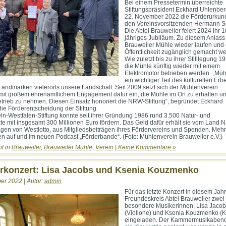
Bei einem Pressetermin überreichte
Stiftungspräsident Eckhard Uhlenbe
22. November 2022 die Förderurkun
den Vereinsvorsitzenden Hermann S
Die Abtei Brauweiler feiert 2024 ihr 
jähriges Jubiläum. Zu diesem Anlass 
Brauweiler Mühle wieder laufen und 
Öffentlichkeit zugänglich gemacht w
Wie zuletzt bis zu ihrer Stilllegung 19
die Mühle künftig wieder mit einem
Elektromotor betrieben werden. „Müh
ein wichtiger Teil des kulturellen Er
Landmarken vielerorts unsere Landschaft. Seit 2009 setzt sich der Mühlenverein
mit großem ehrenamtlichem Engagement dafür ein, die Mühle im Ort zu erhalten u
etrieb zu nehmen. Diesen Einsatz honoriert die NRW-Stiftung“, begründet Eckhard
ie Förderentscheidung der Stiftung.
in-Westfalen-Stiftung konnte seit ihrer Gründung 1986 rund 3.500 Natur- und
kte mit insgesamt 300 Millionen Euro fördern. Das Geld dafür erhält sie vom Land
rägen von Westlotto, aus Mitgliedsbeiträgen ihres Fördervereins und Spenden. Mehr
en auf und im neuen Podcast „Förderbande“. (Foto: Mühlenverein Brauweiler e.V.)
ht in
Brauweiler
,
Brauweiler Mühle
,
Verein
|
Keine Kommentare »
konzert: Lisa Jacobs und Ksenia Kouzmenko
er 2022 | Autor:
admin
Für das letzte Konzert in diesem Jahr
Freundeskreis Abtei Brauweiler zwei
besondere Musikerinnen, Lisa Jaco
(Violione) und Ksenia Kouzmenko (Kl
eingeladen. Der Kammermusikabend