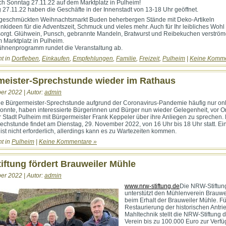
ich Sonntag 27.11.22 auf dem Marktplatz in Pulheim!
27.11.22 haben die Geschäfte in der Innenstadt von 13-18 Uhr geöffnet.
h geschmückten Weihnachtsmarkt Buden beherbergen Stände mit Deko-Artikeln
kideen für die Adventszeit, Schmuck und vieles mehr. Auch für Ihr leibliches Wohl 
orgt. Glühwein, Punsch, gebrannte Mandeln, Bratwurst und Reibekuchen verström
m Marktplatz in Pulheim.
Bühnenprogramm rundet die Veranstaltung ab.
ht in
Dorfleben
,
Einkaufen
,
Empfehlungen
,
Familie
,
Freizeit
,
Pulheim
|
Keine Komme
meister-Sprechstunde wieder im Rathaus
er 2022 | Autor:
admin
 Bürgermeister-Sprechstunde aufgrund der Coronavirus-Pandemie häufig nur on
 konnte, haben interessierte Bürgerinnen und Bürger nun wieder Gelegenheit, vor Or
 Stadt Pulheim mit Bürgermeister Frank Keppeler über ihre Anliegen zu sprechen.
echstunde findet am Dienstag, 29. November 2022, von 16 Uhr bis 18 Uhr statt. Ei
st nicht erforderlich, allerdings kann es zu Wartezeiten kommen.
ht in
Pulheim
|
Keine Kommentare »
ftung fördert Brauweiler Mühle
er 2022 | Autor:
admin
www.nrw-stiftung.de
Die NRW-Stiftun
unterstützt den Mühlenverein Brauwei
beim Erhalt der Brauweiler Mühle. Fü
Restaurierung der historischen Antri
Mahltechnik stellt die NRW-Stiftung
Verein bis zu 100.000 Euro zur Verf