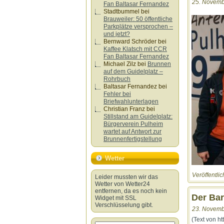
25. Novemb
Fan Baltasar Fernandez
Stadtbummel
bei
Brauweiler: 50 öffentliche
Parkplätze versprochen –
und jetzt?
Bernward Schröder
bei
Kaffee Klatsch mit CCR
Fan Baltasar Fernandez
Michael Zilz
bei
Brunnen
auf dem Guidelplatz –
Rohrbuch
Baltasar Fernandez
bei
Fehler bei
Briefwahlunterlagen
Christian Franz
bei
Stillstand am Guidelplatz:
Bürgerverein Pulheim
wartet auf Antwort zur
Brunnenfertigstellung
Wetter
Veröffentlic
Leider mussten wir das
Wetter von Wetter24
entfernen, da es noch kein
Der Bar
Widget mit SSL
Verschlüsselung gibt.
23. Novemb
(Text von h