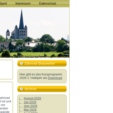
Sport
Impressum
Datenschutz
Zahnrad Brauweiler
Hier gibt es das Kursprogramm
2026 2. Halbjahr als
Download
.
Archive
Zahnrad
August 2026
t ist und
Juli 2026
, um
Juni 2026
werden
Mai 2026
inwände