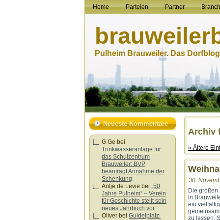
Home
Parteien
Partner
Branc
brauweiler
Pulheim Brauweiler. Das Dorfblog.
Neueste Kommentare
Archiv
G Ge
bei
« Ältere Ein
Trinkwasseranlage für
das Schulzentrum
Brauweiler: BVP
Weihna
beantragt Annahme der
Schenkung
30. Novemb
Antje de Levie
bei
„50
Die großen 
Jahre Pulheim“ – Verein
in Brauweile
für Geschichte stellt sein
ein vielfäl
neues Jahrbuch vor
gemeinsam T
Oliver
bei
Guidelplatz:
zu lassen, 