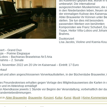
als Klaviertrio geplant war, wurde in
umbesetzt. Die international
ausgezeichneten Musikerinnen, die d
in den Niederlanden leben, freuen sic
der einmaligen Kulisse des Kaisersa
Abtei Brauweiler ihr Können unter B
stellen. Sie tun dies mit besonders
passenden Werken von berühmten
Komponisten wie Franz Schubert, E
Ysaye, Heitor Villa-Lobos und Joha
Brahms.
Duokonzert
Lisa Jacobs, Violine und Ksenia Ko
bert – Grand Duo
ÿe – Poéme Elegiaque
a-Lobos – Bachianas Braseleiras Nr.5 Aria
rahms – 2. Sonate
. November 2022 um 20 Uhr im Kaisersaal – Eintritt: 17 Euro
rkauf
ket und allen angeschlossenen Vorverkaufsstellen, in der Bücherstube Brauweiler, i
des Freundeskreises erhalten gegen Vorlage des Mitgliedsausweises die Karten in 
 und im Abteishop ermäßigt!
er Abendkasse jeweils 1 Stunde vor Beginn der Veranstaltung, vorbehaltlich der d
Pandemiebestimmungen.
ht in
Abtei Brauweiler
,
Brauweiler
,
Konzert
,
Kultur
,
Kunst
,
Musik
|
Keine Kommentare