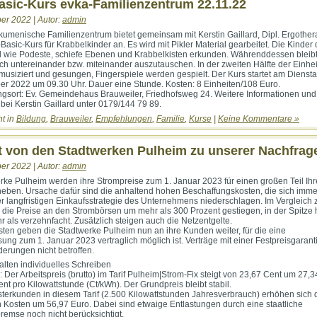
sic-Kurs evka-Familienzentrum 22.11.22
er 2022 | Autor:
admin
umenische Familienzentrum bietet gemeinsam mit Kerstin Gaillard, Dipl. Ergother
asic-Kurs für Krabbelkinder an. Es wird mit Pikler Material gearbeitet. Die Kinder 
l wie Podeste, schiefe Ebenen und Krabbelkisten erkunden. Währenddessen bleibt 
ich untereinander bzw. miteinander auszutauschen. In der zweiten Hälfte der Einhei
siziert und gesungen, Fingerspiele werden gespielt. Der Kurs startet am Dienst
r 2022 um 09.30 Uhr. Dauer eine Stunde. Kosten: 8 Einheiten/108 Euro.
ngsort: Ev. Gemeindehaus Brauweiler, Friedhofsweg 24. Weitere Informationen und
ei Kerstin Gaillard unter 0179/144 79 89.
ht in
Bildung
,
Brauweiler
,
Empfehlungen
,
Familie
,
Kurse
|
Keine Kommentare »
 von den Stadtwerken Pulheim zu unserer Nachfrag
er 2022 | Autor:
admin
rke Pulheim werden ihre Strompreise zum 1. Januar 2023 für einen großen Teil Ihr
ben. Ursache dafür sind die anhaltend hohen Beschaffungskosten, die sich imme
der langfristigen Einkaufsstrategie des Unternehmens niederschlagen. Im Vergleich
d die Preise an den Strombörsen um mehr als 300 Prozent gestiegen, in der Spitze 
r als verzehnfacht. Zusätzlich steigen auch die Netzentgelte.
ten geben die Stadtwerke Pulheim nun an ihre Kunden weiter, für die eine
ung zum 1. Januar 2023 vertraglich möglich ist. Verträge mit einer Festpreisgarant
erungen nicht betroffen.
lten individuelles Schreiben
: Der Arbeitspreis (brutto) im Tarif Pulheim|Strom-Fix steigt von 23,67 Cent um 27,
nt pro Kilowattstunde (Ct/kWh). Der Grundpreis bleibt stabil.
terkunden in diesem Tarif (2.500 Kilowattstunden Jahresverbrauch) erhöhen sich 
 Kosten um 56,97 Euro. Dabei sind etwaige Entlastungen durch eine staatliche
remse noch nicht berücksichtigt.