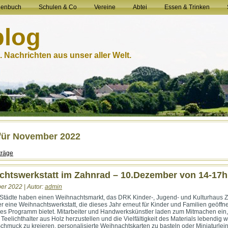
henbuch
Schulen & Co
Vereine
Abtei
Essen & Trinken
blog
 Nachrichten aus unser aller Welt.
 für November 2022
träge
chtswerkstatt im Zahnrad – 10.Dezember von 14-17h
er 2022 | Autor:
admin
Städte haben einen Weihnachtsmarkt, das DRK Kinder-, Jugend- und Kulturhaus 
r eine Weihnachtswerkstatt, die dieses Jahr erneut für Kinder und Familien geöffne
tiges Programm bietet. Mitarbeiter und Handwerkskünstler laden zum Mitmachen ein
eelichthalter aus Holz herzustellen und die Vielfältigkeit des Materials lebendig 
Schmuck zu kreieren, personalisierte Weihnachtskarten zu basteln oder Miniaturle