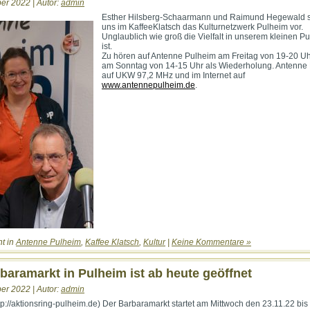
er 2022 | Autor:
admin
Esther Hilsberg-Schaarmann und Raimund Hegewald s
uns im KaffeeKlatsch das Kulturnetzwerk Pulheim vor.
Unglaublich wie groß die Vielfalt in unserem kleinen P
ist.
Zu hören auf Antenne Pulheim am Freitag von 19-20 U
am Sonntag von 14-15 Uhr als Wiederholung. Antenne
auf UKW 97,2 MHz und im Internet auf
www.antennepulheim.de
.
ht in
Antenne Pulheim
,
Kaffee Klatsch
,
Kultur
|
Keine Kommentare »
baramarkt in Pulheim ist ab heute geöffnet
er 2022 | Autor:
admin
ttp://aktionsring-pulheim.de) Der Barbaramarkt startet am Mittwoch den 23.11.22 bis