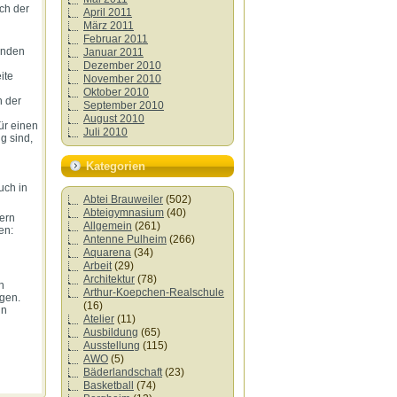
ch der
April 2011
März 2011
Februar 2011
enden
Januar 2011
Dezember 2010
ite
November 2010
Oktober 2010
n der
September 2010
August 2010
ür einen
Juli 2010
g sind,
Kategorien
uch in
Abtei Brauweiler
(502)
Abteigymnasium
(40)
tern
Allgemein
(261)
en:
Antenne Pulheim
(266)
Aquarena
(34)
Arbeit
(29)
Architektur
(78)
n
Arthur-Koepchen-Realschule
gen.
(16)
in
Atelier
(11)
Ausbildung
(65)
Ausstellung
(115)
AWO
(5)
Bäderlandschaft
(23)
Basketball
(74)