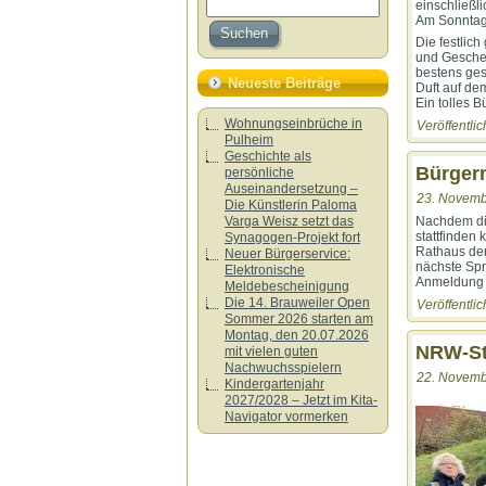
einschließl
Am Sonntag 
Die festlic
und Geschen
bestens ges
Neueste Beiträge
Duft auf de
Ein tolles 
Wohnungseinbrüche in
Veröffentlic
Pulheim
Geschichte als
Bürger
persönliche
Auseinandersetzung –
23. Novemb
Die Künstlerin Paloma
Nachdem die
Varga Weisz setzt das
stattfinden
Synagogen-Projekt fort
Rathaus der
Neuer Bürgerservice:
nächste Spr
Elektronische
Anmeldung i
Meldebescheinigung
Die 14. Brauweiler Open
Veröffentlic
Sommer 2026 starten am
Montag, den 20.07.2026
NRW-Sti
mit vielen guten
Nachwuchsspielern
22. Novemb
Kindergartenjahr
2027/2028 – Jetzt im Kita-
Navigator vormerken