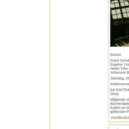
Klavier
Franz Schu
Eugène Ysa
Heitor Vill
Johannes B
Samstag, 26
Kartenvorve
bei KölnTic
Shop.
Mitglieder 
Bücherstube
Karten an d
geltenden 
Veröffentlic