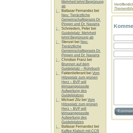
Mehrheit lehnt Begrünung
Veröffentlic
ab
Themenfüh
Baltasar Fernandez
bei
Neu: Tierärztliche
Gemeinschaftspraxis Dr.
Pingen und Dr. Navarra
Kommen
Schnieders, Peter
bei
Guidelplatz: Mehrheit
lehnt Begrünung ab
Stenzel
bei
Neu:
Tierärztliche
Gemeinschaftspraxis Dr.
Pingen und Dr. Navarra
Christian Franz
bei
Brunnen auf dem
Guidelplatz – Rohrbuch
Faktenlieferant
bei
Vom
Hitzeplatz zum grünen
Herz – BVP will
klimaangepasste
Aufwertung des
Guidelplatzes
Michael Zilz
bei
Vom
Hitzeplatz zum grünen
Herz – BVP will
klimaangepasste
Aufwertung des
Guidelplatzes
Baltasar Fernandez
bei
Kaffee Klatsch mit CCR