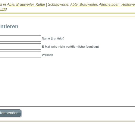
ht in
Abtei Brauweiler
,
Kultur
| Schlagworte:
Abtei Brauweiler
,
Allerheiligen
,
Hellow
rung
tieren
Name (benötigt)
E-Mail (wird nicht veröffentlicht) (benötigt)
Website