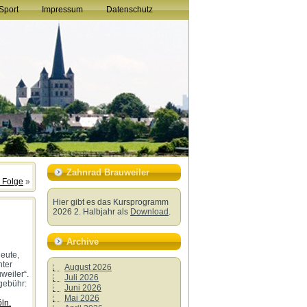
Sport
Impressum
Datenschutz
Zahnrad Brauweiler
n Folge
»
Hier gibt es das Kursprogramm
2026 2. Halbjahr als
Download
.
Archive
eute,
nter
August 2026
weiler“.
Juli 2026
egebühr:
Juni 2026
Mai 2026
ln.