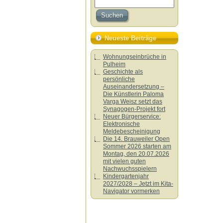
Neueste Beiträge
Wohnungseinbrüche in
Pulheim
Geschichte als
persönliche
Auseinandersetzung –
Die Künstlerin Paloma
Varga Weisz setzt das
Synagogen-Projekt fort
Neuer Bürgerservice:
Elektronische
Meldebescheinigung
Die 14. Brauweiler Open
Sommer 2026 starten am
Montag, den 20.07.2026
mit vielen guten
Nachwuchsspielern
Kindergartenjahr
2027/2028 – Jetzt im Kita-
Navigator vormerken