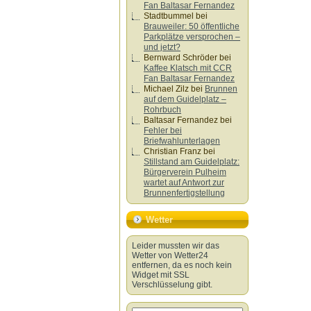
Fan Baltasar Fernandez
Stadtbummel
bei
Brauweiler: 50 öffentliche
Parkplätze versprochen –
und jetzt?
Bernward Schröder
bei
Kaffee Klatsch mit CCR
Fan Baltasar Fernandez
Michael Zilz
bei
Brunnen
auf dem Guidelplatz –
Rohrbuch
Baltasar Fernandez
bei
Fehler bei
Briefwahlunterlagen
Christian Franz
bei
Stillstand am Guidelplatz:
Bürgerverein Pulheim
wartet auf Antwort zur
Brunnenfertigstellung
Wetter
Leider mussten wir das
Wetter von Wetter24
entfernen, da es noch kein
Widget mit SSL
Verschlüsselung gibt.