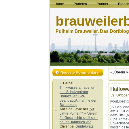
Home
Parteien
Partner
Branc
brauweiler
Pulheim Brauweiler. Das Dorfblog.
Neueste Kommentare
«
„Überm Ra
G Ge
bei
Trinkwasseranlage für
Hallowe
das Schulzentrum
31. Oktober
Brauweiler: BVP
beantragt Annahme der
[youtube]ht
Schenkung
„Süßes, ode
Antje de Levie
bei
„50
am 31.10.20
Jahre Pulheim“ – Verein
dem Titel „
für Geschichte stellt sein
Eine Anmeldu
neues Jahrbuch vor
Erwachsene 
Oliver
bei
Guidelplatz:
kostenlos te