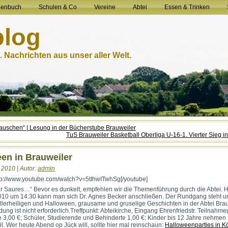
henbuch
Schulen & Co
Vereine
Abtei
Essen & Trinken
blog
 Nachrichten aus unser aller Welt.
uschen“ | Lesung in der Bücherstube Brauweiler
TuS Brauweiler Basketball Oberliga U-16-1. Vierter Sieg i
en in Brauweiler
 2010 | Autor:
admin
tp://www.youtube.com/watch?v=5tIhwITwhSg[/youtube]
r Saures…“ Bevor es dunkelt, empfehlen wir die Themenführung durch die Abtei. H
10 um 14:30 kann man sich Dr. Agnes Becker anschließen. Der Rundgang steht u
Allerheiligen und Halloween, grausame und gruselige Geschichten in der Abtei Brau
ng ist nicht erforderlich.Treffpunkt: Abteikirche, Eingang Ehrenfriedstr. Teilnahm
3,00 €; Schüler, Studierende und Behinderte 1,00 €; Kinder bis 12 Jahre nehmen
il. Wer heute Abend op Jück will, sollte hier mal reinschaun:
Halloweenparties in Kö