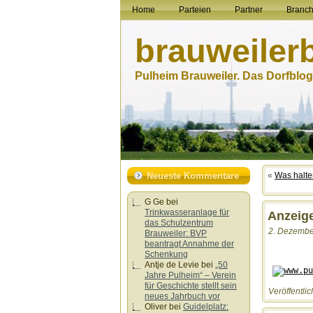
Home
Parteien
Partner
Branc
brauweiler
Pulheim Brauweiler. Das Dorfblog.
Neueste Kommentare
«
Was halte
G Ge
bei
Trinkwasseranlage für
Anzeig
das Schulzentrum
2. Dezember
Brauweiler: BVP
beantragt Annahme der
Schenkung
Antje de Levie
bei
„50
Jahre Pulheim“ – Verein
für Geschichte stellt sein
Veröffentlic
neues Jahrbuch vor
Oliver
bei
Guidelplatz: