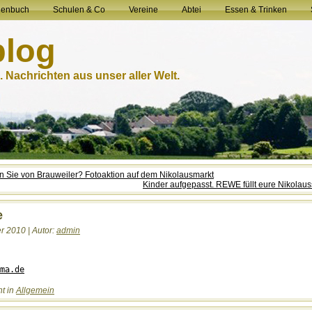
henbuch
Schulen & Co
Vereine
Abtei
Essen & Trinken
blog
 Nachrichten aus unser aller Welt.
n Sie von Brauweiler? Fotoaktion auf dem Nikolausmarkt
Kinder aufgepasst. REWE füllt eure Nikolauss
e
 2010 | Autor:
admin
ht in
Allgemein