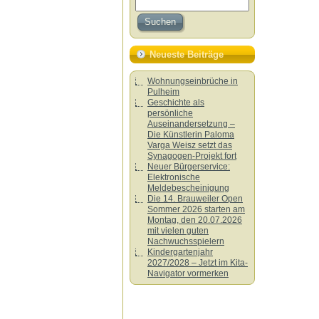
Neueste Beiträge
Wohnungseinbrüche in
Pulheim
Geschichte als
persönliche
Auseinandersetzung –
Die Künstlerin Paloma
Varga Weisz setzt das
Synagogen-Projekt fort
Neuer Bürgerservice:
Elektronische
Meldebescheinigung
Die 14. Brauweiler Open
Sommer 2026 starten am
Montag, den 20.07.2026
mit vielen guten
Nachwuchsspielern
Kindergartenjahr
2027/2028 – Jetzt im Kita-
Navigator vormerken