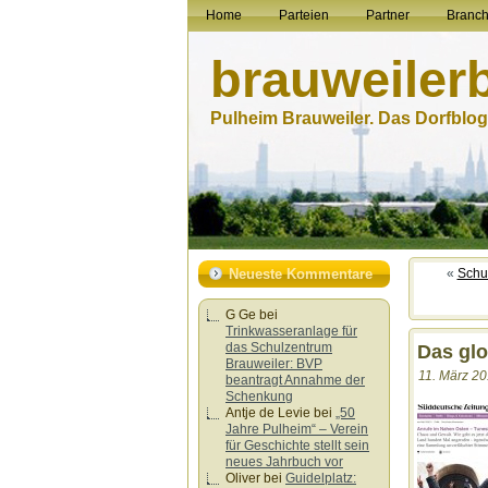
Home
Parteien
Partner
Branc
brauweiler
Pulheim Brauweiler. Das Dorfblog.
Neueste Kommentare
«
Schu
G Ge
bei
Trinkwasseranlage für
das Schulzentrum
Das glo
Brauweiler: BVP
11. März 20
beantragt Annahme der
Schenkung
Antje de Levie
bei
„50
Jahre Pulheim“ – Verein
für Geschichte stellt sein
neues Jahrbuch vor
Oliver
bei
Guidelplatz: