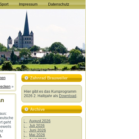
Sport
Impressum
Datenschutz
hnen
Zahnrad Brauweiler
Jecken
»
Hier gibt es das Kursprogramm
2026 2. Halbjahr als
Download
.
an
Archive
aus:
deutsche
August 2026
rt geht
Juli 2026
jeweils
Juni 2026
nz
Mai 2026
.