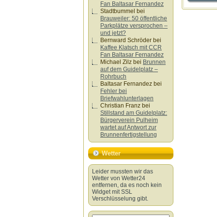
Fan Baltasar Fernandez
Stadtbummel
bei
Brauweiler: 50 öffentliche
Parkplätze versprochen –
und jetzt?
Bernward Schröder
bei
Kaffee Klatsch mit CCR
Fan Baltasar Fernandez
Michael Zilz
bei
Brunnen
auf dem Guidelplatz –
Rohrbuch
Baltasar Fernandez
bei
Fehler bei
Briefwahlunterlagen
Christian Franz
bei
Stillstand am Guidelplatz:
Bürgerverein Pulheim
wartet auf Antwort zur
Brunnenfertigstellung
Wetter
Leider mussten wir das
Wetter von Wetter24
entfernen, da es noch kein
Widget mit SSL
Verschlüsselung gibt.