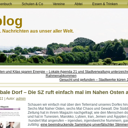
henbuch
Schulen & Co
Vereine
Abtei
Essen & Trinken
blog
 Nachrichten aus unser aller Welt.
len und Kitas sparen Energie – Lokale Agenda 21 und Stadtverwaltung unterzeic
Rahmenabkommen
Gesucht und gefunden – Stadtwerke küren 
bale Dorf – Die SZ ruft einfach mal im Nahen Osten 
11 | Autor:
admin
Schauen wir einfach mal über den Tellerrand unseres Dorfes hin
Sechs Mal Naher Osten, sechs Mal Chaos und Gewalt. Die Süd
Zeitung hat in ihrem Magazin nachgefragt, wie den Menschen do
und hat in Tunesien, Marokko, Lybien, Iran, Jemen und Ägypten 
hundert Mal angerufen – irgendwo, irgendwelche Nummern, ga
zufällig:
eine beeindruckende Sammlung unverfälschter Stimmen