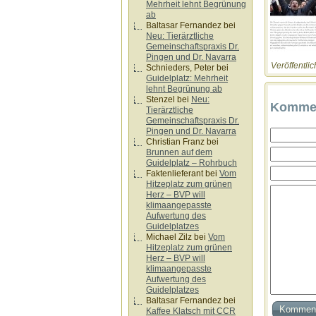
Mehrheit lehnt Begrünung
ab
Baltasar Fernandez
bei
Neu: Tierärztliche
Gemeinschaftspraxis Dr.
Pingen und Dr. Navarra
Veröffentlic
Schnieders, Peter
bei
Guidelplatz: Mehrheit
lehnt Begrünung ab
Stenzel
bei
Neu:
Kommen
Tierärztliche
Gemeinschaftspraxis Dr.
Pingen und Dr. Navarra
Christian Franz
bei
Brunnen auf dem
Guidelplatz – Rohrbuch
Faktenlieferant
bei
Vom
Hitzeplatz zum grünen
Herz – BVP will
klimaangepasste
Aufwertung des
Guidelplatzes
Michael Zilz
bei
Vom
Hitzeplatz zum grünen
Herz – BVP will
klimaangepasste
Aufwertung des
Guidelplatzes
Baltasar Fernandez
bei
Kaffee Klatsch mit CCR