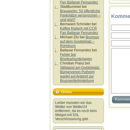
Fan Baltasar Fernandez
Stadtbummel
bei
Brauweiler: 50 öffentliche
Parkplätze versprochen –
Kommen
und jetzt?
Bernward Schröder
bei
Kaffee Klatsch mit CCR
Fan Baltasar Fernandez
Michael Zilz
bei
Brunnen
auf dem Guidelplatz –
Rohrbuch
Baltasar Fernandez
bei
Fehler bei
Briefwahlunterlagen
Christian Franz
bei
Stillstand am Guidelplatz:
Bürgerverein Pulheim
wartet auf Antwort zur
Brunnenfertigstellung
Wetter
Leider mussten wir das
Wetter von Wetter24
entfernen, da es noch kein
Widget mit SSL
Verschlüsselung gibt.