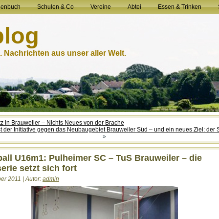
henbuch
Schulen & Co
Vereine
Abtei
Essen & Trinken
blog
 Nachrichten aus unser aller Welt.
tz in Brauweiler – Nichts Neues von der Brache
t der Initiative gegen das Neubaugebiet Brauweiler Süd – und ein neues Ziel: der
»
all U16m1: Pulheimer SC – TuS Brauweiler – die
erie setzt sich fort
r 2011 | Autor:
admin