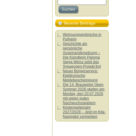
Neueste Beiträge
Wohnungseinbrüche in
Pulheim
Geschichte als
persönliche
Auseinandersetzung –
Die Künstlerin Paloma
Varga Weisz setzt das
Synagogen-Projekt fort
Neuer Bürgerservice:
Elektronische
Meldebescheinigung
Die 14. Brauweiler Open
Sommer 2026 starten am
Montag, den 20.07.2026
mit vielen guten
Nachwuchsspielern
Kindergartenjahr
2027/2028 – Jetzt im Kita-
Navigator vormerken