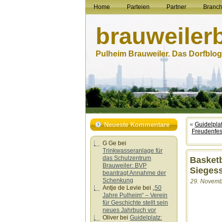
Home
Parteien
Partner
Branc
brauweiler
Pulheim Brauweiler. Das Dorfblog.
Neueste Kommentare
«
Guidelpla
Freudenfes
G Ge
bei
Trinkwasseranlage für
das Schulzentrum
Basketb
Brauweiler: BVP
Siegess
beantragt Annahme der
Schenkung
29. Novembe
Antje de Levie
bei
„50
Jahre Pulheim“ – Verein
für Geschichte stellt sein
neues Jahrbuch vor
Oliver
bei
Guidelplatz: