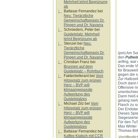
Mehrheit lehnt Begrünung
ab
Baltasar Fernandez
bei
Neu: Tierärztliche
Gemeinschaftspraxis Dr.
Pingen und Dr. Navarra
Schnieders, Peter
bei
Guidelplatz: Mehrheit
lehnt Begrünung ab
Stenzel
bei
Neu:
Tierärztliche
Gemeinschaftspraxis Dr.
(pm) Am Son
Pingen und Dr. Navarra
den
Pulhei
anfing, war
Christian Franz
bei
Das erste V
Brunnen auf dem
für Brauwei
Guidelplatz – Rohrbuch
gegen die s
Faktenlieferant
bei
Vom
Zur Halbzei
Hitzeplatz zum grünen
Doch dann k
Herz – BVP will
Offensive n
klimaangepasste
unentschied
Aufwertung des
Dann hieß e
Guidelplatzes
gelang mehr
Michael Zilz
bei
Vom
Flasch zu s
Hitzeplatz zum grünen
Der Endstan
Herz – BVP will
Dieses Spiel
klimaangepasste
Siegesserie
Aufwertung des
Für den TuS
Max Winter 
Guidelplatzes
Thomas Böhm
Baltasar Fernandez
bei
Kaffee Klatsch mit CCR
Veröffentlic