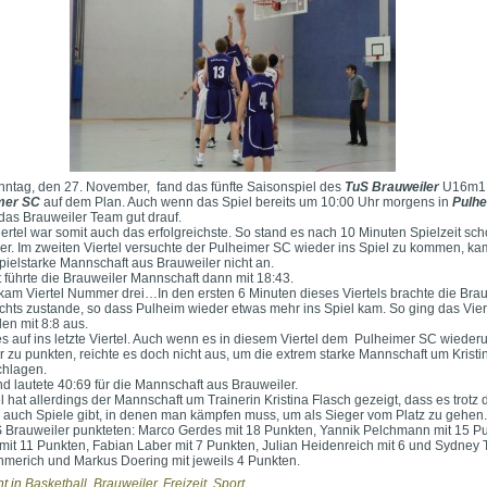
ntag, den 27. November, fand das fünfte Saisonspiel des
TuS
Brauweiler
U16m1
mer SC
auf dem Plan. Auch wenn das Spiel bereits um 10:00 Uhr morgens in
Pulh
 das Brauweiler Team gut drauf.
iertel war somit auch das erfolgreichste. So stand es nach 10 Minuten Spielzeit sc
ler. Im zweiten Viertel versuchte der Pulheimer SC wieder ins Spiel zu kommen, ka
pielstarke Mannschaft aus Brauweiler nicht an.
t führte die Brauweiler Mannschaft dann mit 18:43.
am Viertel Nummer drei…In den ersten 6 Minuten dieses Viertels brachte die Brau
ichts zustande, so dass Pulheim wieder etwas mehr ins Spiel kam. So ging das Vier
en mit 8:8 aus.
s auf ins letzte Viertel. Auch wenn es in diesem Viertel dem Pulheimer SC wieder
 zu punkten, reichte es doch nicht aus, um die extrem starke Mannschaft um Kristi
chlagen.
d lautete 40:69 für die Mannschaft aus Brauweiler.
 hat allerdings der Mannschaft um Trainerin Kristina Flasch gezeigt, dass es trotz 
 auch Spiele gibt, in denen man kämpfen muss, um als Sieger vom Platz zu gehen.
 Brauweiler punkteten: Marco Gerdes mit 18 Punkten, Yannik Pelchmann mit 15 P
mit 11 Punkten, Fabian Laber mit 7 Punkten, Julian Heidenreich mit 6 und Sydney 
erich und Markus Doering mit jeweils 4 Punkten.
ht in
Basketball
,
Brauweiler
,
Freizeit
,
Sport