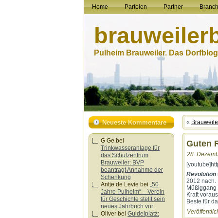
Home
Parteien
Partner
Branc
brauweiler
Pulheim Brauweiler. Das Dorfblog.
Neueste Kommentare
«
Brauweiler
G Ge
bei
Guten R
Trinkwasseranlage für
28. Dezembe
das Schulzentrum
Brauweiler: BVP
[youtube]h
beantragt Annahme der
Revolution
Schenkung
2012 nach. 
Antje de Levie
bei
„50
Müßiggang i
Jahre Pulheim“ – Verein
Kraft vorau
für Geschichte stellt sein
Beste für da
neues Jahrbuch vor
Veröffentlic
Oliver
bei
Guidelplatz: