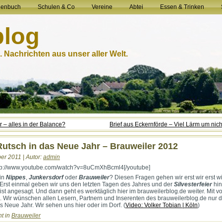
henbuch
Schulen & Co
Vereine
Abtei
Essen & Trinken
blog
 Nachrichten aus unser aller Welt.
 – alles in der Balance?
Brief aus Eckernförde – Viel Lärm um nic
utsch in das Neue Jahr – Brauweiler 2012
r 2011 | Autor:
admin
ttp://www.youtube.com/watch?v=8uCmXhBcml4[/youtube]
in
Nippes
,
Junkersdorf
oder
Brauweiler
? Diesen Fragen gehen wir erst wir erst w
Erst einmal geben wir uns den letzten Tagen des Jahres und der
Silvesterfeier
hin
st angesagt. Und dann geht es werktäglich hier im brauweilerblog.de weiter. Mit vo
s. Wir wünschen allen Lesern, Partnern und Inserenten des brauweilerblog.de nur 
s Neue Jahr. Wir sehen uns hier oder im Dorf. (
Video: Volker Tobian | Köln
)
ht in
Brauweiler