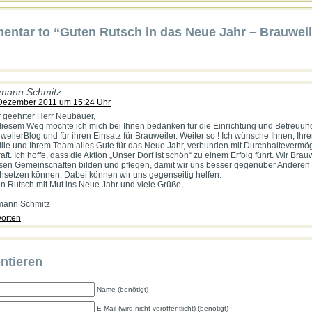
ntar to “Guten Rutsch in das Neue Jahr – Brauweil
mann Schmitz:
Dezember 2011 um 15:24 Uhr
 geehrter Herr Neubauer,
diesem Weg möchte ich mich bei Ihnen bedanken für die Einrichtung und Betreuun
weilerBlog und für ihren Einsatz für Brauweiler. Weiter so ! Ich wünsche Ihnen, Ihre
lie und Ihrem Team alles Gute für das Neue Jahr, verbunden mit Durchhalteverm
raft. Ich hoffe, dass die Aktion „Unser Dorf ist schön“ zu einem Erfolg führt. Wir Brau
en Gemeinschaften bilden und pflegen, damit wir uns besser gegenüber Anderen
hsetzen können. Dabei können wir uns gegenseitig helfen.
n Rutsch mit Mut ins Neue Jahr und viele Grüße,
mann Schmitz
orten
tieren
Name (benötigt)
E-Mail (wird nicht veröffentlicht) (benötigt)