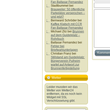
Fan Baltasar Fernandez
Stadtbummel
bei
Brauweiler: 50 öffentliche
Parkplätze versprochen –
und jetzt?
Bernward Schröder
bei
Kaffee Klatsch mit CCR
Fan Baltasar Fernandez
Michael Zilz
bei
Brunnen
auf dem Guidelplatz –
Rohrbuch
Baltasar Fernandez
bei
Fehler bei
Briefwahlunterlagen
Christian Franz
bei
Stillstand am Guidelplatz:
Bürgerverein Pulheim
wartet auf Antwort zur
Brunnenfertigstellung
Wetter
Leider mussten wir das
Wetter von Wetter24
entfernen, da es noch kein
Widget mit SSL
Verschlüsselung gibt.