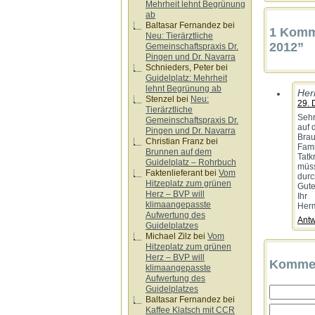
Mehrheit lehnt Begrünung
ab
Baltasar Fernandez
bei
1 Komme
Neu: Tierärztliche
2012”
Gemeinschaftspraxis Dr.
Pingen und Dr. Navarra
Schnieders, Peter
bei
Guidelplatz: Mehrheit
lehnt Begrünung ab
Her
Stenzel
bei
Neu:
29. 
Tierärztliche
Sehr
Gemeinschaftspraxis Dr.
auf 
Pingen und Dr. Navarra
Brau
Christian Franz
bei
Fami
Brunnen auf dem
Tatk
Guidelplatz – Rohrbuch
müss
Faktenlieferant
bei
Vom
durc
Hitzeplatz zum grünen
Gute
Herz – BVP will
Ihr
klimaangepasste
Her
Aufwertung des
Antw
Guidelplatzes
Michael Zilz
bei
Vom
Hitzeplatz zum grünen
Herz – BVP will
Kommen
klimaangepasste
Aufwertung des
Guidelplatzes
Baltasar Fernandez
bei
Kaffee Klatsch mit CCR