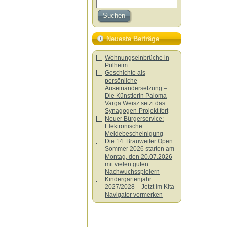
Neueste Beiträge
Wohnungseinbrüche in
Pulheim
Geschichte als
persönliche
Auseinandersetzung –
Die Künstlerin Paloma
Varga Weisz setzt das
Synagogen-Projekt fort
Neuer Bürgerservice:
Elektronische
Meldebescheinigung
Die 14. Brauweiler Open
Sommer 2026 starten am
Montag, den 20.07.2026
mit vielen guten
Nachwuchsspielern
Kindergartenjahr
2027/2028 – Jetzt im Kita-
Navigator vormerken