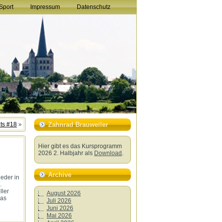
Sport
Impressum
Datenschutz
hts #18
»
Zahnrad Brauweiler
Hier gibt es das Kursprogramm
2026 2. Halbjahr als
Download
.
Archive
ieder in
.
ller
August 2026
das
Juli 2026
Juni 2026
Mai 2026