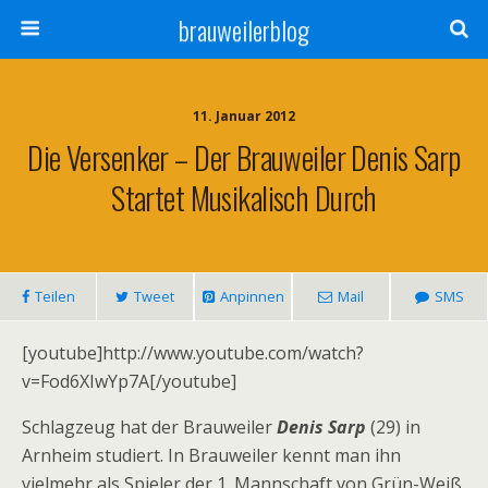
brauweilerblog
11. Januar 2012
Die Versenker – Der Brauweiler Denis Sarp
Startet Musikalisch Durch
Teilen
Tweet
Anpinnen
Mail
SMS
[youtube]http://www.youtube.com/watch?
v=Fod6XIwYp7A[/youtube]
Schlagzeug hat der Brauweiler
Denis Sarp
(29) in
Arnheim studiert. In Brauweiler kennt man ihn
vielmehr als Spieler der 1. Mannschaft von Grün-Weiß