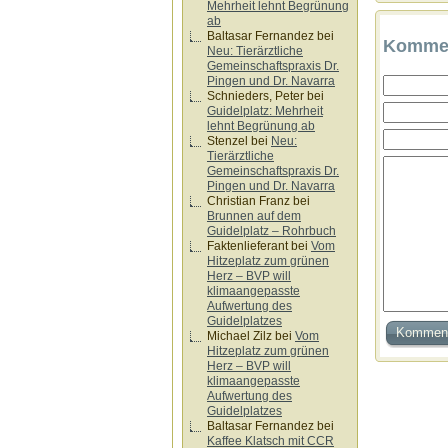
Mehrheit lehnt Begrünung
ab
Baltasar Fernandez
bei
Kommen
Neu: Tierärztliche
Gemeinschaftspraxis Dr.
Pingen und Dr. Navarra
Schnieders, Peter
bei
Guidelplatz: Mehrheit
lehnt Begrünung ab
Stenzel
bei
Neu:
Tierärztliche
Gemeinschaftspraxis Dr.
Pingen und Dr. Navarra
Christian Franz
bei
Brunnen auf dem
Guidelplatz – Rohrbuch
Faktenlieferant
bei
Vom
Hitzeplatz zum grünen
Herz – BVP will
klimaangepasste
Aufwertung des
Guidelplatzes
Michael Zilz
bei
Vom
Hitzeplatz zum grünen
Herz – BVP will
klimaangepasste
Aufwertung des
Guidelplatzes
Baltasar Fernandez
bei
Kaffee Klatsch mit CCR