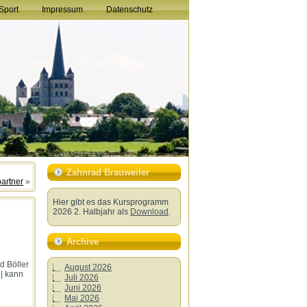
Sport
Impressum
Datenschutz
Zahnrad Brauweiler
partner
»
Hier gibt es das Kursprogramm
2026 2. Halbjahr als
Download
.
Archive
d Böller
August 2026
 | kann
Juli 2026
Juni 2026
Mai 2026