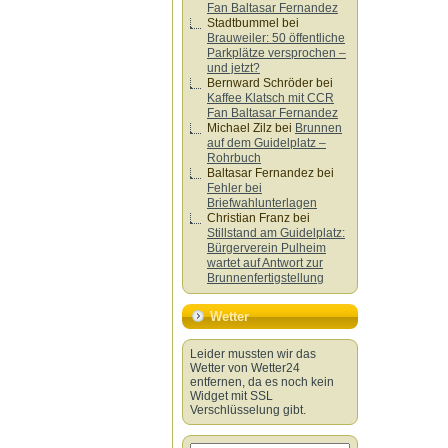
Fan Baltasar Fernandez
Stadtbummel
bei
Brauweiler: 50 öffentliche
Parkplätze versprochen –
und jetzt?
Bernward Schröder
bei
Kaffee Klatsch mit CCR
Fan Baltasar Fernandez
Michael Zilz
bei
Brunnen
auf dem Guidelplatz –
Rohrbuch
Baltasar Fernandez
bei
Fehler bei
Briefwahlunterlagen
Christian Franz
bei
Stillstand am Guidelplatz:
Bürgerverein Pulheim
wartet auf Antwort zur
Brunnenfertigstellung
Wetter
Leider mussten wir das
Wetter von Wetter24
entfernen, da es noch kein
Widget mit SSL
Verschlüsselung gibt.