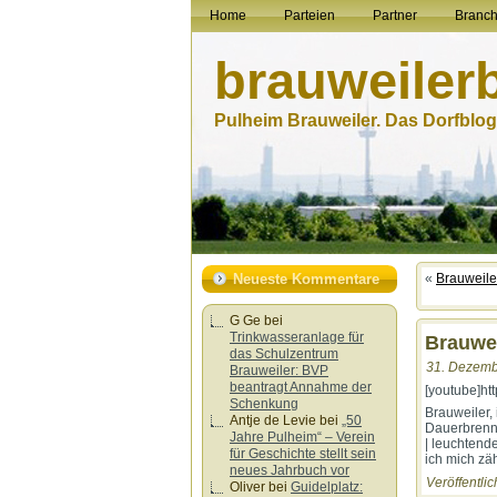
Home
Parteien
Partner
Branc
brauweiler
Pulheim Brauweiler. Das Dorfblog.
Neueste Kommentare
«
Brauweile
G Ge
bei
Trinkwasseranlage für
Brauwei
das Schulzentrum
31. Dezemb
Brauweiler: BVP
beantragt Annahme der
[youtube]h
Schenkung
Brauweiler,
Antje de Levie
bei
„50
Dauerbrenner
Jahre Pulheim“ – Verein
| leuchtend
für Geschichte stellt sein
ich mich zäh
neues Jahrbuch vor
Veröffentlic
Oliver
bei
Guidelplatz: