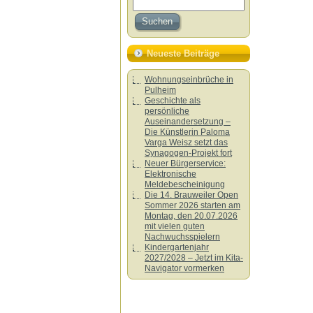
Neueste Beiträge
Wohnungseinbrüche in
Pulheim
Geschichte als
persönliche
Auseinandersetzung –
Die Künstlerin Paloma
Varga Weisz setzt das
Synagogen-Projekt fort
Neuer Bürgerservice:
Elektronische
Meldebescheinigung
Die 14. Brauweiler Open
Sommer 2026 starten am
Montag, den 20.07.2026
mit vielen guten
Nachwuchsspielern
Kindergartenjahr
2027/2028 – Jetzt im Kita-
Navigator vormerken