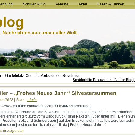
henbuch
Schulen & Co
Vereine
Abtei
Essen & Trinken
blog
 Nachrichten aus unser aller Welt.
r – Guidelplatz. Oder die Vorboten der Revolution
Schülerhilfe Brauweiler – Neuer Blog
ler – „Frohes Neues Jahr “ Silvestersummen
er 2012 | Autor:
admin
ttp://www.youtube.com/watch?v=cuYLkM4Kz30[/youtube]
 ich bin in Vorfreude auf die Silvesternacht und summe diese Zeilen des erdmöbel-
s erster erster: „kurz vorm Blick zurück | sind Raketen | über unter mir | Bienen un
e Propeller |Sekt und Schneeregen | auf den Brücken stehn | rauf bis zero von zehn
len sehn | erster erster | ich bin vor dir da | Frohes Neues Jahr…“
ht in
Allgemein