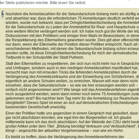
er Stelle publizieren möchte. Bitte lesen Sie selbst:
Nachdem die Anmeldezahlen für die Sekundarschule bislang mehr als dürftig 
und absehbar war, dass die erforderlichen 75 Anmeldungen deutlich verfehlt w
würden, wurde nun bekannt, dass per Dringlichkeitsentscheidung die Anmeldefr
für die Sekundarschule zu Lasten der Anmeldefrist für Real- und Hauptschule 
eine weitere Woche verlängert werden soll. Ich habe noch gut die Worte der let
Diskussionen mit den Politikern und einiger ihrer Mails im Bewusstsein, in dene
die Respektierung des Elternwillens geworben wurde. Dies gilt aber offensichtl
nur dann, wenn der Elternwille der Position dieser Politiker entspricht. Nach all
verschiedenen Methoden, mit denen die Sekundarschule bislang schon erzw
werden sollte, ist diese Dringlichkeitsentscheidung für mich der demokratische
Tiefpunkt in der Schulpolitik der Stadt Pulheim.
Statt den Elternwillen zu respektieren, der sich nun nicht mehr nur in Gespräch
und Umfragen, sondern auch in den niedrigen Anmeldezahlen manifestiert hat,
versucht man nun mit erneuten Tricks die fehlenden Anmeldezahlen durch die
Verlängerung des Anmeldezeitraums und der Einwerbung von SchülerInnen, d
eigentlich an andere Schulen wollen, zu erreichen. Warum will man denn nicht
einsehen, dass die Sekundarschule – so wie sie hier erzwungen werden soll –
einfach nicht angenommen wird?! Wie lange soll das Anmeldeverfahren eigentl
noch ausgedehnt werden, wenn dann immer noch keine 75 Anmeldungen zus
gekommen sind? Bis nachher kein Tag mehr für die Anmeldung zur Realschule
übrigbleibt? Dieses Spiel ist einer an sich auf demokratischen Entscheidungen
basierenden Gesellschaft unwürdig.
Einer der Politiker hatte uns gegenüber in einem Gespräch mal geäußert, dass 
gar nicht abschätzen könnten, wie egal ihm der Bürgerwillen ist. Ich glaube
mittlerweile kann ich das doch abschätzen. Auf der Website der CDU steht heut
großer Artikel unter dem Titel: „Bildung benötigt Vertrauen und Verlässlichkeit“.
klingt – angesichts der aktuellen Vorgehensweise – nun wie ein Hohn.
Es bleibt zu hoffen, dass die Verlängerung des Anmeldeverfahrens der