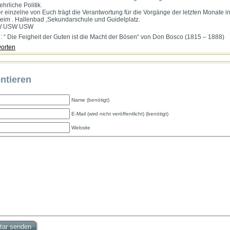
ehrliche Politik.
r einzelne von Euch trägt die Verantwortung für die Vorgänge der letzten Monate i
eim . Hallenbad ,Sekundarschule und Guidelplatz.
 USW USW
t : “ Die Feigheit der Guten ist die Macht der Bösen“ von Don Bosco (1815 – 1888)
orten
tieren
Name (benötigt)
E-Mail (wird nicht veröffentlicht) (benötigt)
Website