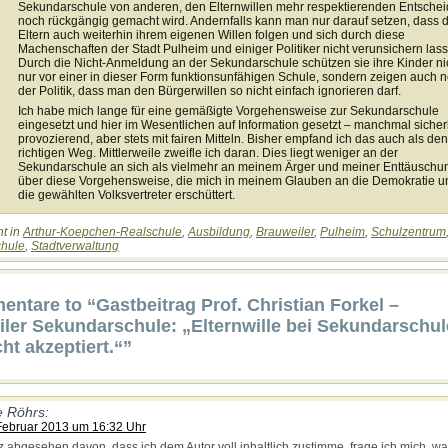
Sekundarschule von anderen, den Elternwillen mehr respektierenden Entschei
noch rückgängig gemacht wird. Andernfalls kann man nur darauf setzen, dass d
Eltern auch weiterhin ihrem eigenen Willen folgen und sich durch diese
Machenschaften der Stadt Pulheim und einiger Politiker nicht verunsichern las
Durch die Nicht-Anmeldung an der Sekundarschule schützen sie ihre Kinder ni
nur vor einer in dieser Form funktionsunfähigen Schule, sondern zeigen auch 
der Politik, dass man den Bürgerwillen so nicht einfach ignorieren darf.
Ich habe mich lange für eine gemäßigte Vorgehensweise zur Sekundarschule
eingesetzt und hier im Wesentlichen auf Information gesetzt – manchmal sicher
provozierend, aber stets mit fairen Mitteln. Bisher empfand ich das auch als den
richtigen Weg. Mittlerweile zweifle ich daran. Dies liegt weniger an der
Sekundarschule an sich als vielmehr an meinem Ärger und meiner Enttäuschu
über diese Vorgehensweise, die mich in meinem Glauben an die Demokratie u
die gewählten Volksvertreter erschüttert.
ht in
Arthur-Koepchen-Realschule
,
Ausbildung
,
Brauweiler
,
Pulheim
,
Schulzentrum
hule
,
Stadtverwaltung
ntare to “Gastbeitrag Prof. Christian Forkel –
ler Sekundarschule: „Elternwille bei Sekundarschul
cht akzeptiert.“”
 Röhrs:
Februar 2013 um 16:32 Uhr
 abgesehen davon, dass ich dem Autor voll inhaltlich zustimme, frage ich mich, w