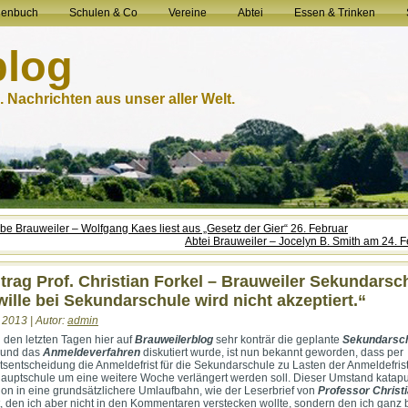
henbuch
Schulen & Co
Vereine
Abtei
Essen & Trinken
blog
 Nachrichten aus unser aller Welt.
be Brauweiler – Wolfgang Kaes liest aus „Gesetz der Gier“ 26. Februar
Abtei Brauweiler – Jocelyn B. Smith am 24. 
trag Prof. Christian Forkel – Brauweiler Sekundarsc
wille bei Sekundarschule wird nicht akzeptiert.“
 2013 | Autor:
admin
den letzten Tagen hier auf
Brauweilerblog
sehr konträr die geplante
Sekundarsch
und das
Anmeldeverfahren
diskutiert wurde, ist nun bekannt geworden, dass per
itsentscheidung die Anmeldefrist für die Sekundarschule zu Lasten der Anmeldefrist
auptschule um eine weitere Woche verlängert werden soll. Dieser Umstand katapul
ion in eine grundsätzlichere Umlaufbahn, wie der Leserbrief von
Professor Christ
, den ich aber nicht in den Kommentaren verstecken wollte, sondern den ich ganz