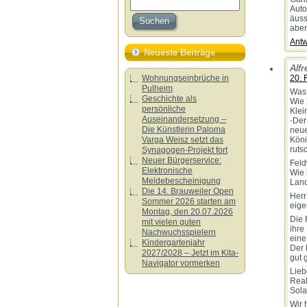
Auto
äuss
aber
Antw
Neueste Beiträge
Alfr
Wohnungseinbrüche in
20. 
Pulheim
Was 
Geschichte als
Wie 
persönliche
Klei
Auseinandersetzung –
-Der
Die Künstlerin Paloma
neu
Varga Weisz setzt das
Köni
rutsc
Synagogen-Projekt fort
Neuer Bürgerservice:
Feld
Elektronische
Wie 
Meldebescheinigung
Land
Die 14. Brauweiler Open
Herr
Sommer 2026 starten am
eige
Montag, den 20.07.2026
Die 
mit vielen guten
ihre
Nachwuchsspielern
eine
Kindergartenjahr
Der 
2027/2028 – Jetzt im Kita-
gut 
Navigator vormerken
Lieb
Real
Sola
Wir 