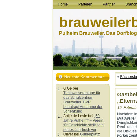
Home
Parteien
Partner
Branc
brauweiler
Pulheim Brauweiler. Das Dorfblog.
Neueste Kommentare
«
Bücherstu
G Ge
bei
Trinkwasseranlage für
Gastbei
das Schulzentrum
„Eltern
Brauweiler: BVP
beantragt Annahme der
19. Februar
Schenkung
Nachdem in 
Antje de Levie
bei
„50
Brauweiler
Jahre Pulheim“ – Verein
Dringlichke
für Geschichte stellt sein
Real- und H
neues Jahrbuch vor
die Diskuss
Oliver
bei
Guidelplatz:
Forkel
zeigt