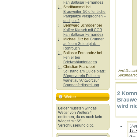
Fan Baltasar Fernandez
Stadtbummel
bei
Brauweiler: 50 öffentliche
Parkplätze versprochen –
und jetzt?
Bernward Schröder
bei
Kaffee Klatsch mit CCR
Fan Baltasar Fernandez
Michael Zilz
bei
Brunnen
auf dem Guidelplatz –
Rohrbuch
Baltasar Fernandez
bei
Fehler bei
Briefwahlunterlagen
Christian Franz
bei
Veröffentlic
Stillstand am Guidelplatz:
Sekundarsc
Bürgerverein Pulheim
wartet auf Antwort zur
Brunnenfertigstellung
2 Komme
Wetter
Brauwei
wird ni
Leider mussten wir das
Wetter von Wetter24
entfernen, da es noch kein
Widget mit SSL
Verschlüsselung gibt.
Uwe
19. 
Ganz