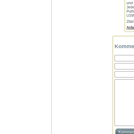
und 
Jede
Pulh
USW
Zita
Antw
Kommen