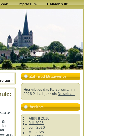
Sport
Impressum
Datenschutz
Zahnrad Brauweiler
Februar
»
Hier gibt es das Kursprogramm
hule:
2026 2. Halbjahr als
Download
.
Archive
ule in
August 2026
 für
Juli 2026
tiert
Juni 2026
ian
Mai 2026
 bewusst