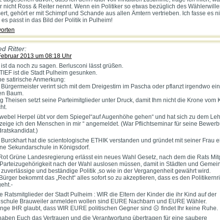
r nicht Ross & Reiter nennt. Wenn ein Politiker so etwas bezüglich des Wählerwill
ert, gehört er mit Schimpf und Schande aus allen Ämtern vertrieben. Ich fasse es ni
 es passt in das Bild der Politik in Pulheim!
orten
ed Ritter:
Februar 2013 um 08:18 Uhr
ist da noch zu sagen. Berlusconi lässt grüßen.
TIEF ist die Stadt Pulheim gesunken.
ne satirische Anmerkung:
 Bürgermeister verirrt sich mit dem Dreigestirn im Pascha oder pflanzt irgendwo ei
en Baum.
g Theisen setzt seine Parteimitglieder unter Druck, damit Ihm nicht die Krone vom 
ht.
webel Herpel übt vor dem Spiegel“auf Augenhöhe gehen“ und hat sich zu dem Le
zeige ich den Menschen in mir “ angemeldet. (War Pflichtseminar für seine Bewerb
ratskandidat.)
 Burckhart hat die scientologische ETHIK verstanden und gründet mit seiner Frau e
ne Sekundarschule in Königsdorf.
Rot Grüne Landesregierung erlässt ein neues Wahl Gesetz, nach dem die Rats Mit
 Parteizugehörigkeit nach der Wahl auslosen müssen, damit in Städten und Gemei
 zuverlässige und beständige Politik ,so wie in der Vergangenheit gewährt wird.
Bürger bekommt das „Recht“ alles sofort so zu akzeptieren, dass es den Politikernri
geht.-
e Ratsmitglieder der Stadt Pulheim : WIR die Eltern der Kinder die ihr Kind auf der
schule Brauweiler anmelden wollen sind EURE Nachbarn und EURE Wähler.
nge IHR glaubt, dass WIR EURE politischen Gegner sind ☹ findet Ihr keine Ruhe.
haben Euch das Vertrauen und die Verantwortung übertragen für eine saubere