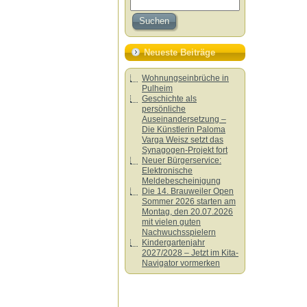
Neueste Beiträge
Wohnungseinbrüche in
Pulheim
Geschichte als
persönliche
Auseinandersetzung –
Die Künstlerin Paloma
Varga Weisz setzt das
Synagogen-Projekt fort
Neuer Bürgerservice:
Elektronische
Meldebescheinigung
Die 14. Brauweiler Open
Sommer 2026 starten am
Montag, den 20.07.2026
mit vielen guten
Nachwuchsspielern
Kindergartenjahr
2027/2028 – Jetzt im Kita-
Navigator vormerken