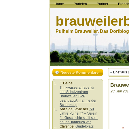
Home
Parteien
Partner
Branc
brauweiler
Pulheim Brauweiler. Das Dorfblog.
Neueste Kommentare
«
Brief aus
G Ge
bei
Brauwei
Trinkwasseranlage für
28. Juli 201
das Schulzentrum
Brauweiler: BVP
beantragt Annahme der
Schenkung
Antje de Levie
bei
„50
Jahre Pulheim“ – Verein
für Geschichte stellt sein
neues Jahrbuch vor
Oliver
bei
Guidelplatz: