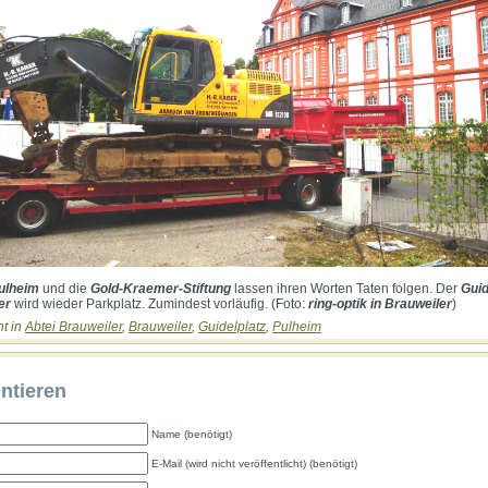
Pulheim
und die
Gold-Kraemer-Stiftung
lassen ihren Worten Taten folgen. Der
Guid
er
wird wieder Parkplatz. Zumindest vorläufig. (Foto:
ring-optik in Brauweiler
)
ht in
Abtei Brauweiler
,
Brauweiler
,
Guidelplatz
,
Pulheim
tieren
Name (benötigt)
E-Mail (wird nicht veröffentlicht) (benötigt)