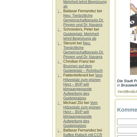
Mehrheit lehnt Begrünung
ab
Baltasar Fernandez
bei
Neu: Tierärztliche
Gemeinschaftspraxis Dr.
Pingen und Dr. Navarra
Schnieders, Peter
bei
Guidelplatz: Mehrheit
lehnt Begrünung ab
Stenzel
bei
Neu:
Tierärztliche
Gemeinschaftspraxis Dr.
Pingen und Dr. Navarra
Christian Franz
bei
Brunnen auf dem
Guidelplatz – Rohrbuch
Faktenlieferant
bei
Vom
Hitzeplatz zum grünen
Die Stadt 
Herz – BVP will
in
Brauweil
klimaangepasste
Veröffentlic
Aufwertung des
Guidelplatzes
Michael Zilz
bei
Vom
Hitzeplatz zum grünen
Kommen
Herz – BVP will
klimaangepasste
Aufwertung des
Guidelplatzes
Baltasar Fernandez
bei
Kaffee Klatsch mit CCR