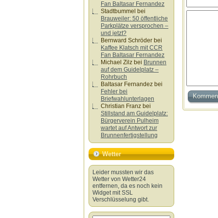
Fan Baltasar Fernandez
Stadtbummel
bei
Brauweiler: 50 öffentliche
Parkplätze versprochen –
und jetzt?
Bernward Schröder
bei
Kaffee Klatsch mit CCR
Fan Baltasar Fernandez
Michael Zilz
bei
Brunnen
auf dem Guidelplatz –
Rohrbuch
Baltasar Fernandez
bei
Fehler bei
Briefwahlunterlagen
Christian Franz
bei
Stillstand am Guidelplatz:
Bürgerverein Pulheim
wartet auf Antwort zur
Brunnenfertigstellung
Wetter
Leider mussten wir das
Wetter von Wetter24
entfernen, da es noch kein
Widget mit SSL
Verschlüsselung gibt.