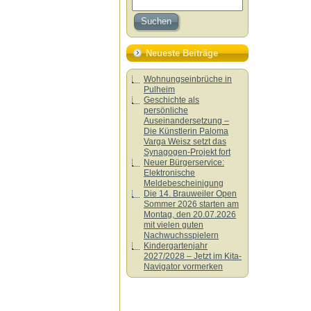
Neueste Beiträge
Wohnungseinbrüche in
Pulheim
Geschichte als
persönliche
Auseinandersetzung –
Die Künstlerin Paloma
Varga Weisz setzt das
Synagogen-Projekt fort
Neuer Bürgerservice:
Elektronische
Meldebescheinigung
Die 14. Brauweiler Open
Sommer 2026 starten am
Montag, den 20.07.2026
mit vielen guten
Nachwuchsspielern
Kindergartenjahr
2027/2028 – Jetzt im Kita-
Navigator vormerken