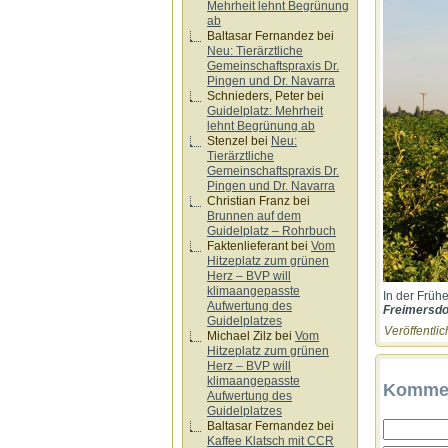
Mehrheit lehnt Begrünung
ab
Baltasar Fernandez
bei
Neu: Tierärztliche
Gemeinschaftspraxis Dr.
Pingen und Dr. Navarra
Schnieders, Peter
bei
Guidelplatz: Mehrheit
lehnt Begrünung ab
Stenzel
bei
Neu:
Tierärztliche
Gemeinschaftspraxis Dr.
Pingen und Dr. Navarra
Christian Franz
bei
Brunnen auf dem
Guidelplatz – Rohrbuch
Faktenlieferant
bei
Vom
Hitzeplatz zum grünen
Herz – BVP will
klimaangepasste
In der Früh
Aufwertung des
Freimersdo
Guidelplatzes
Veröffentlic
Michael Zilz
bei
Vom
Hitzeplatz zum grünen
Herz – BVP will
klimaangepasste
Kommen
Aufwertung des
Guidelplatzes
Baltasar Fernandez
bei
Kaffee Klatsch mit CCR