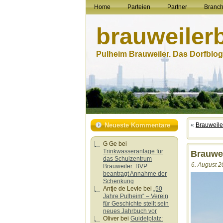
Home
Parteien
Partner
Branc
brauweiler
Pulheim Brauweiler. Das Dorfblog.
Neueste Kommentare
«
Brauweile
G Ge
bei
Trinkwasseranlage für
Brauwei
das Schulzentrum
6. August 2
Brauweiler: BVP
beantragt Annahme der
Schenkung
Antje de Levie
bei
„50
Jahre Pulheim“ – Verein
für Geschichte stellt sein
neues Jahrbuch vor
Oliver
bei
Guidelplatz: