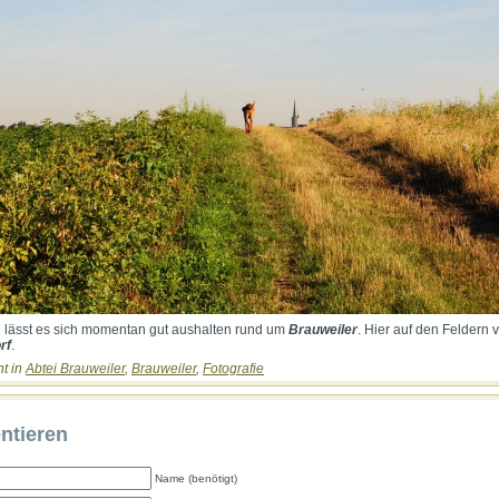
e lässt es sich momentan gut aushalten rund um
Brauweiler
. Hier auf den Feldern 
rf
.
ht in
Abtei Brauweiler
,
Brauweiler
,
Fotografie
tieren
Name (benötigt)