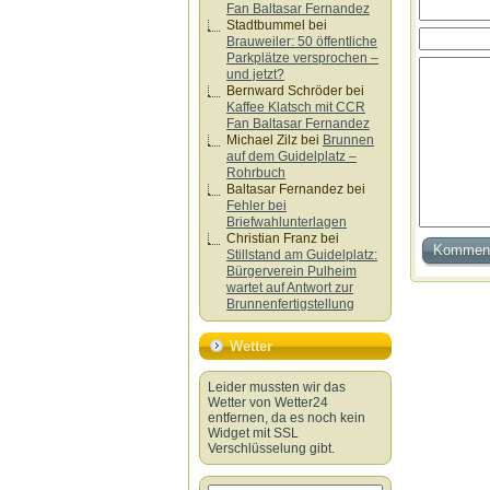
Fan Baltasar Fernandez
Stadtbummel
bei
Brauweiler: 50 öffentliche
Parkplätze versprochen –
und jetzt?
Bernward Schröder
bei
Kaffee Klatsch mit CCR
Fan Baltasar Fernandez
Michael Zilz
bei
Brunnen
auf dem Guidelplatz –
Rohrbuch
Baltasar Fernandez
bei
Fehler bei
Briefwahlunterlagen
Christian Franz
bei
Stillstand am Guidelplatz:
Bürgerverein Pulheim
wartet auf Antwort zur
Brunnenfertigstellung
Wetter
Leider mussten wir das
Wetter von Wetter24
entfernen, da es noch kein
Widget mit SSL
Verschlüsselung gibt.