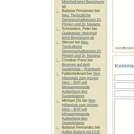
Mehrheit lehnt Begrünung
ab
Baltasar Fernandez
bei
Neu: Tierärztliche
Gemeinschaftspraxis Dr.
Pingen und Dr. Navarra
Schnieders, Peter
bei
Guidelplatz: Mehrheit
lehnt Begrünung ab
Stenzel
bei
Neu:
Tierärztliche
Veröffentlic
Gemeinschaftspraxis Dr.
Pingen und Dr. Navarra
Christian Franz
bei
Brunnen auf dem
Kommen
Guidelplatz – Rohrbuch
Faktenlieferant
bei
Vom
Hitzeplatz zum grünen
Herz – BVP will
klimaangepasste
Aufwertung des
Guidelplatzes
Michael Zilz
bei
Vom
Hitzeplatz zum grünen
Herz – BVP will
klimaangepasste
Aufwertung des
Guidelplatzes
Baltasar Fernandez
bei
Kaffee Klatsch mit CCR