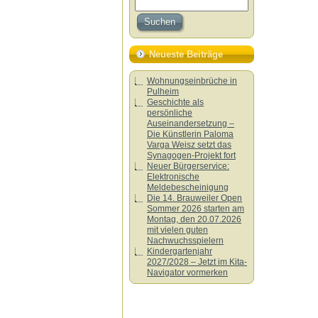
Neueste Beiträge
Wohnungseinbrüche in
Pulheim
Geschichte als
persönliche
Auseinandersetzung –
Die Künstlerin Paloma
Varga Weisz setzt das
Synagogen-Projekt fort
Neuer Bürgerservice:
Elektronische
Meldebescheinigung
Die 14. Brauweiler Open
Sommer 2026 starten am
Montag, den 20.07.2026
mit vielen guten
Nachwuchsspielern
Kindergartenjahr
2027/2028 – Jetzt im Kita-
Navigator vormerken