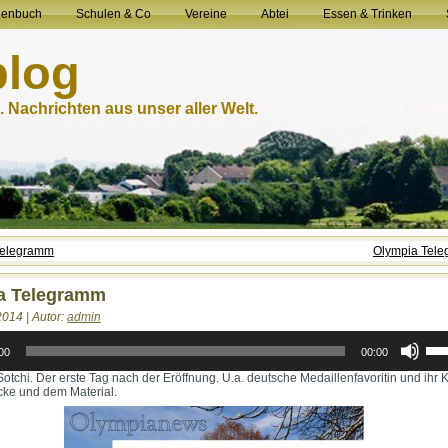
henbuch
Schulen & Co
Vereine
Abtei
Essen & Trinken
blog
 Nachrichten aus unser aller Welt.
Telegramm
Olympia Tel
a Telegramm
2014 | Autor:
admin
Pfei
Hoc
00
00:00
ben
Sotchi. Der erste Tag nach der Eröffnung. U.a. deutsche Medaillenfavoritin und ihr
um
ecke und dem Material.
die
Laut
zu
rege