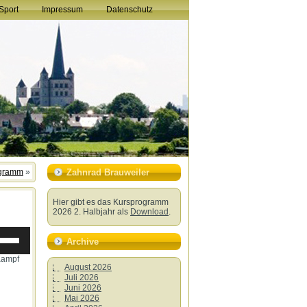
Sport
Impressum
Datenschutz
egramm
»
Zahnrad Brauweiler
Hier gibt es das Kursprogramm
2026 2. Halbjahr als
Download
.
ltasten
h/Runter
Archive
utzen,
 Kampf
August 2026
Juli 2026
stärke
Juni 2026
Mai 2026
ln.