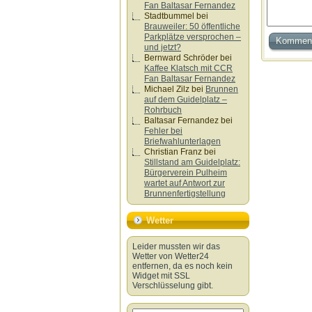
Fan Baltasar Fernandez
Stadtbummel
bei
Brauweiler: 50 öffentliche
Parkplätze versprochen –
und jetzt?
Bernward Schröder
bei
Kaffee Klatsch mit CCR
Fan Baltasar Fernandez
Michael Zilz
bei
Brunnen
auf dem Guidelplatz –
Rohrbuch
Baltasar Fernandez
bei
Fehler bei
Briefwahlunterlagen
Christian Franz
bei
Stillstand am Guidelplatz:
Bürgerverein Pulheim
wartet auf Antwort zur
Brunnenfertigstellung
Wetter
Leider mussten wir das
Wetter von Wetter24
entfernen, da es noch kein
Widget mit SSL
Verschlüsselung gibt.