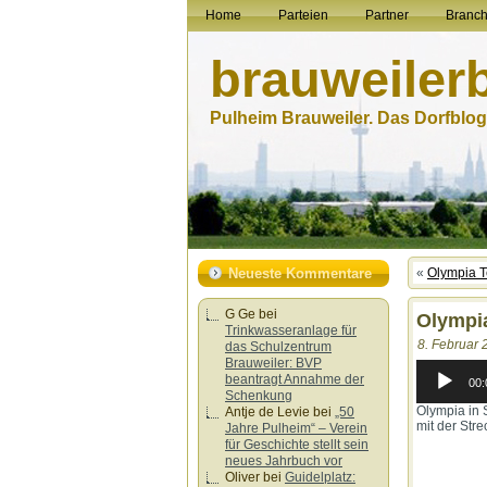
Home
Parteien
Partner
Branc
brauweiler
Pulheim Brauweiler. Das Dorfblog.
Neueste Kommentare
«
Olympia 
G Ge
bei
Olympi
Trinkwasseranlage für
8. Februar 
das Schulzentrum
Brauweiler: BVP
Audio-
beantragt Annahme der
Player
00:
Schenkung
Olympia in 
Antje de Levie
bei
„50
mit der Str
Jahre Pulheim“ – Verein
für Geschichte stellt sein
neues Jahrbuch vor
Oliver
bei
Guidelplatz: