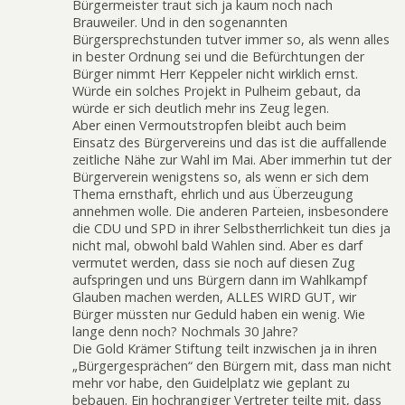
Bürgermeister traut sich ja kaum noch nach
Brauweiler. Und in den sogenannten
Bürgersprechstunden tutver immer so, als wenn alles
in bester Ordnung sei und die Befürchtungen der
Bürger nimmt Herr Keppeler nicht wirklich ernst.
Würde ein solches Projekt in Pulheim gebaut, da
würde er sich deutlich mehr ins Zeug legen.
Aber einen Vermoutstropfen bleibt auch beim
Einsatz des Bürgervereins und das ist die auffallende
zeitliche Nähe zur Wahl im Mai. Aber immerhin tut der
Bürgerverein wenigstens so, als wenn er sich dem
Thema ernsthaft, ehrlich und aus Überzeugung
annehmen wolle. Die anderen Parteien, insbesondere
die CDU und SPD in ihrer Selbstherrlichkeit tun dies ja
nicht mal, obwohl bald Wahlen sind. Aber es darf
vermutet werden, dass sie noch auf diesen Zug
aufspringen und uns Bürgern dann im Wahlkampf
Glauben machen werden, ALLES WIRD GUT, wir
Bürger müssten nur Geduld haben ein wenig. Wie
lange denn noch? Nochmals 30 Jahre?
Die Gold Krämer Stiftung teilt inzwischen ja in ihren
„Bürgergesprächen“ den Bürgern mit, dass man nicht
mehr vor habe, den Guidelplatz wie geplant zu
bebauen. Ein hochrangiger Vertreter teilte mit, dass