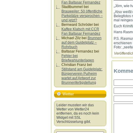
Fan Baltasar Fernandez
„Jörn, wie 
Stadtbummel
bei
Brauweiler: 50 öffentliche
„Also weißt 
Parkplätze versprochen –
Belegfotos 
und jetzt?
mal reinges
Bernward Schröder
bei
Euch Krimi
Kaffee Klatsch mit CCR
Hans Rasm
Fan Baltasar Fernandez
Michael Zilz
bei
Brunnen
P.S. Rasmus
auf dem Guidelplatz –
erschienen 
Rohrbuch
Foto: „seef
Baltasar Fernandez
bei
Veröffentlic
Fehler bei
Briefwahlunterlagen
Christian Franz
bei
Stillstand am Guidelplatz:
Kommen
Bürgerverein Pulheim
wartet auf Antwort zur
Brunnenfertigstellung
Wetter
Leider mussten wir das
Wetter von Wetter24
entfernen, da es noch kein
Widget mit SSL
Verschlüsselung gibt.