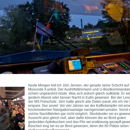
heute Morgen traf ich Jörn Jensen, der gerade seine Schicht auf
Missunde II antrat. Der Aushilfsfährmann und U-Bootkommandan
schien ungewohnt müde. Was sich jedoch gleich aufklärte. Er se
gestern Abend oder besser Nacht in Eutin gewesen. Bei der Les
der MS Freischütz. Jörn hatte gleich alle Daten parat, die ich mir 
erspare. Nur soviel: Vor vier Jahren sei der Kaffedampfer mit ein
hochmodernen Navigationsanlage nachgerüstet worden. Sonst 
solche Nachtfahrten gar nicht möglich. Stockduster sei es gewes
Aussicht also gleich null, aber dafür können die an Bord guten
gedeckten Apfelkuchen und das Pils sei erstklassig gezapft gew
Büschen eng sei es an Bord gewesen, denn die 80 Plätze seien