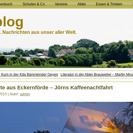
henbuch
Schulen & Co
Vereine
Abtei
Essen & Trinken
blog
 Nachrichten aus unser aller Welt.
e Kurs in der Kita Bärenkinder Geyen
Literatur in der Abtei Brauweiler – Martin M
te aus Eckernförde – Jörns Kaffeenachtfahrt
2015 | Autor:
admin