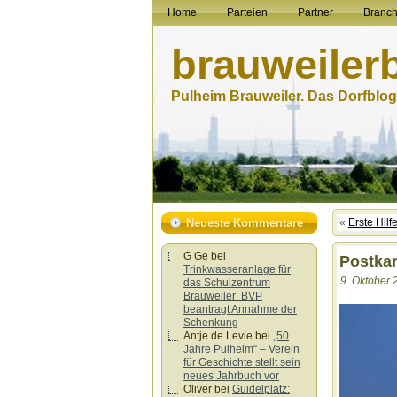
Home
Parteien
Partner
Branc
brauweiler
Pulheim Brauweiler. Das Dorfblog.
Neueste Kommentare
«
Erste Hilf
G Ge
bei
Postkar
Trinkwasseranlage für
9. Oktober 
das Schulzentrum
Brauweiler: BVP
beantragt Annahme der
Schenkung
Antje de Levie
bei
„50
Jahre Pulheim“ – Verein
für Geschichte stellt sein
neues Jahrbuch vor
Oliver
bei
Guidelplatz: