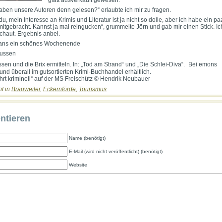
glatt ausverkauft gewesen.
haben unsere Autoren denn gelesen?“ erlaubte ich mir zu fragen.
du, mein Interesse an Krimis und Literatur ist ja nicht so dolle, aber ich habe ein pa
mitgebracht. Kannst ja mal reingucken“, grummelte Jörn und gab mir einen Stick. I
chaut. Ergebnis anbei.
fans ein schönes Wochenende
ussen
sen und die Brix ermitteln. In: „Tod am Strand“ und „Die Schlei-Diva“. Bei emons
und überall im gutsortierten Krimi-Buchhandel erhältlich.
ahrt kriminell“ auf der MS Freischütz © Hendrik Neubauer
ht in
Brauweiler
,
Eckernförde
,
Tourismus
tieren
Name (benötigt)
E-Mail (wird nicht veröffentlicht) (benötigt)
Website