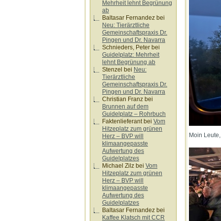
Mehrheit lehnt Begrünung
ab
Baltasar Fernandez
bei
Neu: Tierärztliche
Gemeinschaftspraxis Dr.
Pingen und Dr. Navarra
Schnieders, Peter
bei
Guidelplatz: Mehrheit
lehnt Begrünung ab
Stenzel
bei
Neu:
Tierärztliche
Gemeinschaftspraxis Dr.
Pingen und Dr. Navarra
Christian Franz
bei
Brunnen auf dem
Guidelplatz – Rohrbuch
Faktenlieferant
bei
Vom
Hitzeplatz zum grünen
Moin Leute,
Herz – BVP will
klimaangepasste
Aufwertung des
Guidelplatzes
Michael Zilz
bei
Vom
Hitzeplatz zum grünen
Herz – BVP will
klimaangepasste
Aufwertung des
Guidelplatzes
Baltasar Fernandez
bei
Kaffee Klatsch mit CCR