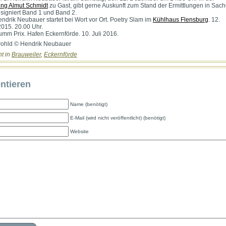
ng Almut Schmidt
zu Gast, gibt gerne Auskunft zum Stand der Ermittlungen in Sac
signiert Band 1 und Band 2.
endrik Neubauer startet bei Wort vor Ort. Poetry Slam im
Kühlhaus Flensburg
. 12.
015. 20.00 Uhr.
umm Prix. Hafen Eckernförde. 10. Juli 2016.
wohld © Hendrik Neubauer
ht in
Brauweiler
,
Eckernförde
tieren
Name (benötigt)
E-Mail (wird nicht veröffentlicht) (benötigt)
Website