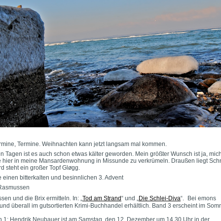
rmine, Termine. Weihnachten kann jetzt langsam mal kommen.
ten Tagen ist es auch schon etwas kälter geworden. Mein größter Wunsch ist ja, mic
e hier in meine Mansardenwohnung in Missunde zu verkrümeln. Draußen liegt Sc
d steht ein großer Topf Gløgg.
 einen bitterkalten und besinnlichen 3. Advent
 Rasmussen
en und die Brix ermitteln. In: „
Tod am Strand
“ und „
Die Schlei-Diva
“. Bei emons
und überall im gutsortierten Krimi-Buchhandel erhältlich. Band 3 erscheint im So
in 1: Hendrik Neubauer ist am Samstag, den 12. Dezember um 14.30 Uhr in der