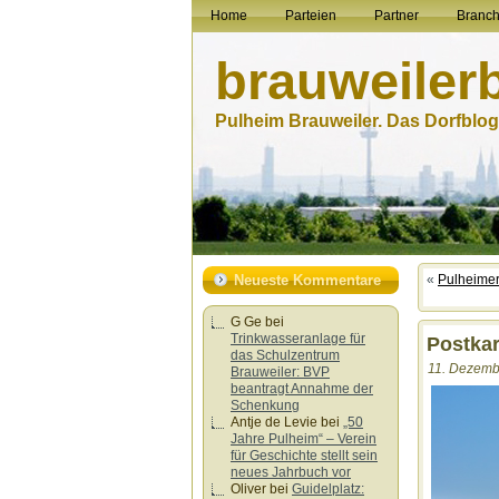
Home
Parteien
Partner
Branc
brauweiler
Pulheim Brauweiler. Das Dorfblog.
Neueste Kommentare
«
Pulheimer
G Ge
bei
Trinkwasseranlage für
Postkar
das Schulzentrum
11. Dezembe
Brauweiler: BVP
beantragt Annahme der
Schenkung
Antje de Levie
bei
„50
Jahre Pulheim“ – Verein
für Geschichte stellt sein
neues Jahrbuch vor
Oliver
bei
Guidelplatz: