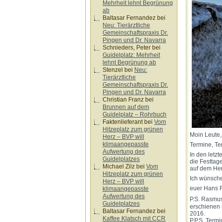
Mehrheit lehnt Begrünung
ab
Baltasar Fernandez
bei
Neu: Tierärztliche
Gemeinschaftspraxis Dr.
Pingen und Dr. Navarra
Schnieders, Peter
bei
Guidelplatz: Mehrheit
lehnt Begrünung ab
Stenzel
bei
Neu:
Tierärztliche
Gemeinschaftspraxis Dr.
Pingen und Dr. Navarra
Christian Franz
bei
Brunnen auf dem
Guidelplatz – Rohrbuch
Faktenlieferant
bei
Vom
Hitzeplatz zum grünen
Moin Leute,
Herz – BVP will
klimaangepasste
Termine, Te
Aufwertung des
In den letz
Guidelplatzes
die Festtag
Michael Zilz
bei
Vom
auf dem Her
Hitzeplatz zum grünen
Ich wünsche
Herz – BVP will
euer Hans
klimaangepasste
Aufwertung des
P.S. Rasmuss
Guidelplatzes
erschienen 
Baltasar Fernandez
bei
2016.
Kaffee Klatsch mit CCR
P.P.S. Term