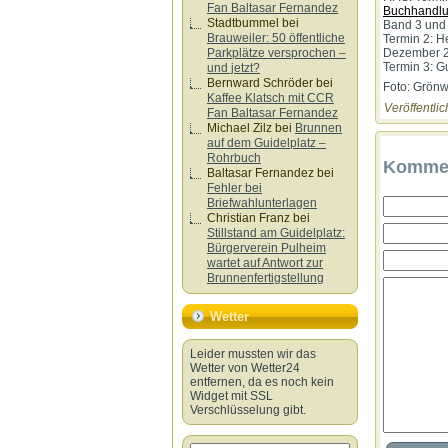
Fan Baltasar Fernandez
Buchhandlu
Stadtbummel
bei
Band 3 und 
Brauweiler: 50 öffentliche
Termin 2: H
Parkplätze versprochen –
Dezember 2
Termin 3: G
und jetzt?
Bernward Schröder
bei
Foto: Grön
Kaffee Klatsch mit CCR
Veröffentlic
Fan Baltasar Fernandez
Michael Zilz
bei
Brunnen
auf dem Guidelplatz –
Rohrbuch
Kommen
Baltasar Fernandez
bei
Fehler bei
Briefwahlunterlagen
Christian Franz
bei
Stillstand am Guidelplatz:
Bürgerverein Pulheim
wartet auf Antwort zur
Brunnenfertigstellung
Wetter
Leider mussten wir das
Wetter von Wetter24
entfernen, da es noch kein
Widget mit SSL
Verschlüsselung gibt.