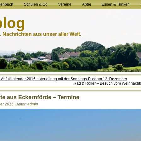
henbuch
Schulen & Co
Vereine
Abtei
Essen & Trinken
blog
 Nachrichten aus unser aller Welt.
 Abfallkalender 2016 – Verteilung mit der Sonntags-Post am 12. Dezember
Rad & Roller – Besuch vom Weihnach
te aus Eckernförde – Termine
r 2015 | Autor:
admin