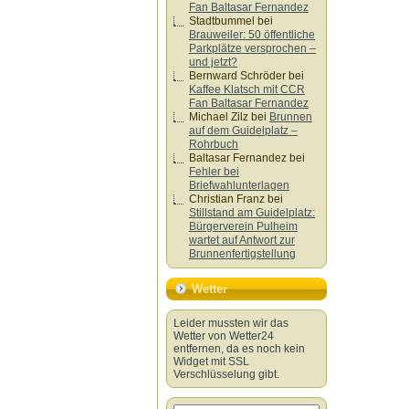
Fan Baltasar Fernandez
Stadtbummel
bei
Brauweiler: 50 öffentliche
Parkplätze versprochen –
und jetzt?
Bernward Schröder
bei
Kaffee Klatsch mit CCR
Fan Baltasar Fernandez
Michael Zilz
bei
Brunnen
auf dem Guidelplatz –
Rohrbuch
Baltasar Fernandez
bei
Fehler bei
Briefwahlunterlagen
Christian Franz
bei
Stillstand am Guidelplatz:
Bürgerverein Pulheim
wartet auf Antwort zur
Brunnenfertigstellung
Wetter
Leider mussten wir das
Wetter von Wetter24
entfernen, da es noch kein
Widget mit SSL
Verschlüsselung gibt.