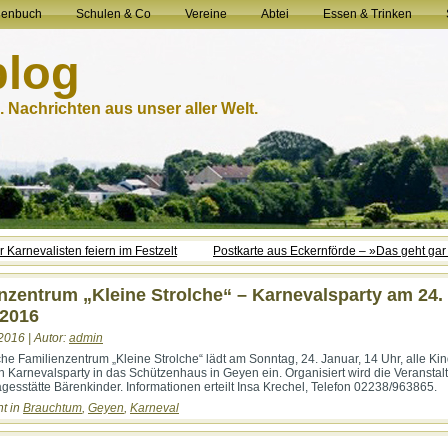
henbuch
Schulen & Co
Vereine
Abtei
Essen & Trinken
blog
 Nachrichten aus unser aller Welt.
 Karnevalisten feiern im Festzelt
Postkarte aus Eckernförde – »Das geht gar
nzentrum „Kleine Strolche“ – Karnevalsparty am 24.
 2016
2016 | Autor:
admin
che Familienzentrum „Kleine Strolche“ lädt am Sonntag, 24. Januar, 14 Uhr, alle Ki
n Karnevalsparty in das Schützenhaus in Geyen ein. Organisiert wird die Veranstal
agesstätte Bärenkinder. Informationen erteilt Insa Krechel, Telefon 02238/963865.
ht in
Brauchtum
,
Geyen
,
Karneval