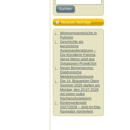
Neueste Beiträge
Wohnungseinbrüche in
Pulheim
Geschichte als
persönliche
Auseinandersetzung –
Die Künstlerin Paloma
Varga Weisz setzt das
Synagogen-Projekt fort
Neuer Bürgerservice:
Elektronische
Meldebescheinigung
Die 14. Brauweiler Open
Sommer 2026 starten am
Montag, den 20.07.2026
mit vielen guten
Nachwuchsspielern
Kindergartenjahr
2027/2028 – Jetzt im Kita-
Navigator vormerken