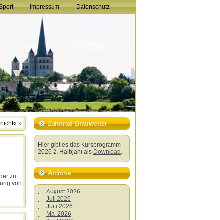
Sport
Impressum
Datenschutz
 nicht«
»
Zahnrad Brauweiler
Hier gibt es das Kursprogramm
2026 2. Halbjahr als
Download
.
Archive
nder zu
tung von
August 2026
Juli 2026
Juni 2026
Mai 2026