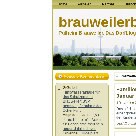
Home
Parteien
Partner
Branc
brauweiler
Pulheim Brauweiler. Das Dorfblog.
Neueste Kommentare
«
Brauweiler
G Ge
bei
Familie
Trinkwasseranlage für
Januar
das Schulzentrum
Brauweiler: BVP
15. Januar 
beantragt Annahme der
Das städtis
Schenkung
einer große
Antje de Levie
bei
„50
der Kindert
Jahre Pulheim“ – Verein
Veröffentlic
für Geschichte stellt sein
neues Jahrbuch vor
Oliver
bei
Guidelplatz: