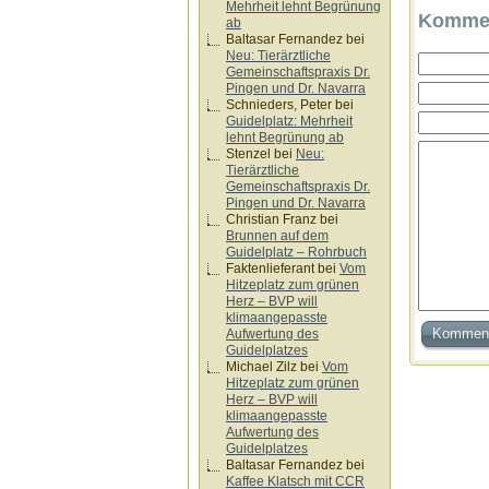
Mehrheit lehnt Begrünung
Kommen
ab
Baltasar Fernandez
bei
Neu: Tierärztliche
Gemeinschaftspraxis Dr.
Pingen und Dr. Navarra
Schnieders, Peter
bei
Guidelplatz: Mehrheit
lehnt Begrünung ab
Stenzel
bei
Neu:
Tierärztliche
Gemeinschaftspraxis Dr.
Pingen und Dr. Navarra
Christian Franz
bei
Brunnen auf dem
Guidelplatz – Rohrbuch
Faktenlieferant
bei
Vom
Hitzeplatz zum grünen
Herz – BVP will
klimaangepasste
Aufwertung des
Guidelplatzes
Michael Zilz
bei
Vom
Hitzeplatz zum grünen
Herz – BVP will
klimaangepasste
Aufwertung des
Guidelplatzes
Baltasar Fernandez
bei
Kaffee Klatsch mit CCR