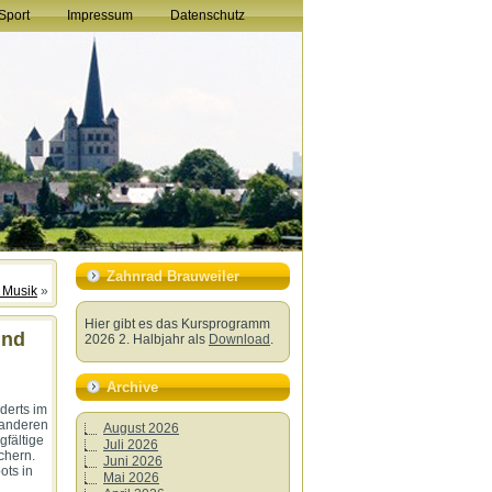
Sport
Impressum
Datenschutz
Zahnrad Brauweiler
t Musik
»
Hier gibt es das Kursprogramm
und
2026 2. Halbjahr als
Download
.
Archive
derts im
 anderen
August 2026
gfältige
Juli 2026
chern.
Juni 2026
ots in
Mai 2026