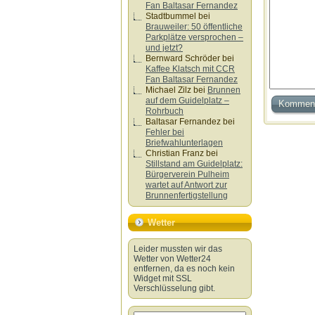
Fan Baltasar Fernandez
Stadtbummel
bei
Brauweiler: 50 öffentliche
Parkplätze versprochen –
und jetzt?
Bernward Schröder
bei
Kaffee Klatsch mit CCR
Fan Baltasar Fernandez
Michael Zilz
bei
Brunnen
auf dem Guidelplatz –
Rohrbuch
Baltasar Fernandez
bei
Fehler bei
Briefwahlunterlagen
Christian Franz
bei
Stillstand am Guidelplatz:
Bürgerverein Pulheim
wartet auf Antwort zur
Brunnenfertigstellung
Wetter
Leider mussten wir das
Wetter von Wetter24
entfernen, da es noch kein
Widget mit SSL
Verschlüsselung gibt.