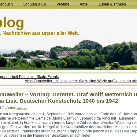
henbuch
Schulen & Co
Vereine
Abtei
Essen & Trinken
blog
 Nachrichten aus unser aller Welt.
ugendarbeit Pulheim – Skate-Events
Abtei Brauweiler – »Liesel oder: Wozu sind Worte gut?« Lesung mi
rauweiler – Vortrag: Gerettet. Graf Wolff Metternich 
a Lisa. Deutscher Kunstschutz 1940 bis 1942
16 | Autor:
admin
 vor Kriegsausbruch am 1. September 1939 wurde das seit Ende des 18. Jahrhun
ndliche weltberühmte Gemälde „Mona Lisa“ von Leonardo da Vinci mit Tausenden
 evakuiert. In Frankreich waren bereits längere Zeit vor dem Zweiten Weltkrieg sor
etroffen worden, um im Kriegsfall die Kunstschätze der staatlichen Museen zu si
e Besetzung Frankreichs durch deutsche Truppen führte jedoch dazu, dass die Dep
 Schlössern in die Hände der Besatzungsmacht fielen.