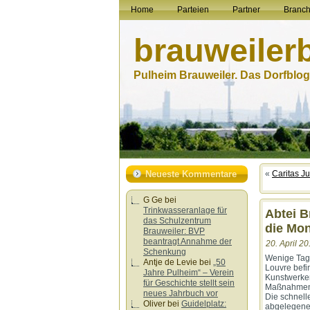
Home
Parteien
Partner
Branc
brauweiler
Pulheim Brauweiler. Das Dorfblog.
Neueste Kommentare
«
Caritas J
G Ge
bei
Trinkwasseranlage für
Abtei B
das Schulzentrum
die Mon
Brauweiler: BVP
beantragt Annahme der
20. April 20
Schenkung
Wenige Tage
Antje de Levie
bei
„50
Louvre befi
Jahre Pulheim“ – Verein
Kunstwerken
für Geschichte stellt sein
Maßnahmen g
neues Jahrbuch vor
Die schnell
Oliver
bei
Guidelplatz:
abgelegenen