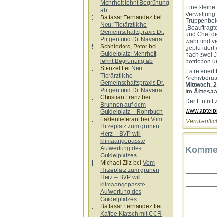
Mehrheit lehnt Begrünung
Eine kleine
ab
Verwaltung 
Baltasar Fernandez
bei
Truppenbele
Neu: Tierärztliche
„Beauftragt
Gemeinschaftspraxis Dr.
und Chef de
Pingen und Dr. Navarra
wahr und ve
Schnieders, Peter
bei
geplündert 
Guidelplatz: Mehrheit
nach zwei J
lehnt Begrünung ab
betrieben u
Stenzel
bei
Neu:
Es referiert
Tierärztliche
Archivberat
Gemeinschaftspraxis Dr.
Mittwoch, 2
Pingen und Dr. Navarra
im Äbtesaa
Christian Franz
bei
Der Eintritt 
Brunnen auf dem
www.abteibr
Guidelplatz – Rohrbuch
Faktenlieferant
bei
Vom
Veröffentlic
Hitzeplatz zum grünen
Herz – BVP will
klimaangepasste
Aufwertung des
Kommen
Guidelplatzes
Michael Zilz
bei
Vom
Hitzeplatz zum grünen
Herz – BVP will
klimaangepasste
Aufwertung des
Guidelplatzes
Baltasar Fernandez
bei
Kaffee Klatsch mit CCR