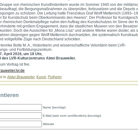
 Gruppe von rheinischen Kunsthistorikern wurde im Sommer 1940 von der militäris
beauftragt, die Bergungsmaßnahmen zu überprüfen, fortzusetzen und die Depots v
gungen zu schützen. Die Leitung hatte Franziskus Graf Wolff Metternich (1893–19
er für Kunstschutz beim Oberkommando des Heeres“. Der Professor für Kunstgesch
r rheinischen Denkmalpflege nahm den Auftrag des Kunstschutzes im Sinne der K
rhinderte mit großem Engagement, dass die staatlichen Museen von den Besatze
wurden. Doch die Aussichten für „Mona Lisa“ und andere Werke waren düster, als s
ahren diejenigen gegen Wolff Metternich durchsetzten, die systematisch Kunstraub
nd vollgefüllte Züge nach Deutschland schickten.
 Henrike Bolte M. A., Historikerin und wissenschaftliche Volontärin beim LVR-
ungs- und Fortbildungszentrum.
7. April 2016, um 18 Uhr,
l des LVR-Kulturzentrums Abtei Brauweiler.
zum Vortrag ist frei.
auweiler.lvr.de
ht in
Abtei Brauweiler
,
Kunst
,
Pulheim
tieren
Name (benötigt)
E-Mail (wird nicht veröffentlicht) (benötigt)
Website