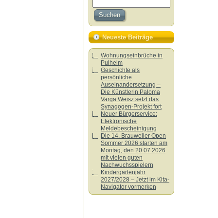
Neueste Beiträge
Wohnungseinbrüche in
Pulheim
Geschichte als
persönliche
Auseinandersetzung –
Die Künstlerin Paloma
Varga Weisz setzt das
Synagogen-Projekt fort
Neuer Bürgerservice:
Elektronische
Meldebescheinigung
Die 14. Brauweiler Open
Sommer 2026 starten am
Montag, den 20.07.2026
mit vielen guten
Nachwuchsspielern
Kindergartenjahr
2027/2028 – Jetzt im Kita-
Navigator vormerken