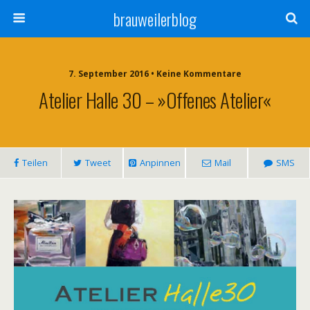
brauweilerblog
7. September 2016 • Keine Kommentare
Atelier Halle 30 – »Offenes Atelier«
Teilen
Tweet
Anpinnen
Mail
SMS