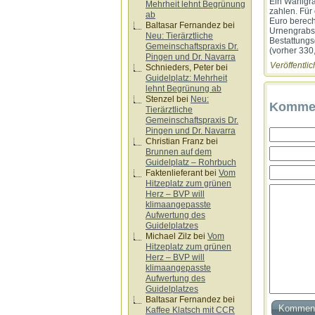
Ein Wahlgra
Mehrheit lehnt Begrünung
zahlen. Für
ab
Euro berech
Baltasar Fernandez
bei
Urnengrabst
Neu: Tierärztliche
Bestattungs
Gemeinschaftspraxis Dr.
(vorher 330
Pingen und Dr. Navarra
Veröffentlic
Schnieders, Peter
bei
Guidelplatz: Mehrheit
lehnt Begrünung ab
Stenzel
bei
Neu:
Kommen
Tierärztliche
Gemeinschaftspraxis Dr.
Pingen und Dr. Navarra
Christian Franz
bei
Brunnen auf dem
Guidelplatz – Rohrbuch
Faktenlieferant
bei
Vom
Hitzeplatz zum grünen
Herz – BVP will
klimaangepasste
Aufwertung des
Guidelplatzes
Michael Zilz
bei
Vom
Hitzeplatz zum grünen
Herz – BVP will
klimaangepasste
Aufwertung des
Guidelplatzes
Baltasar Fernandez
bei
Kaffee Klatsch mit CCR