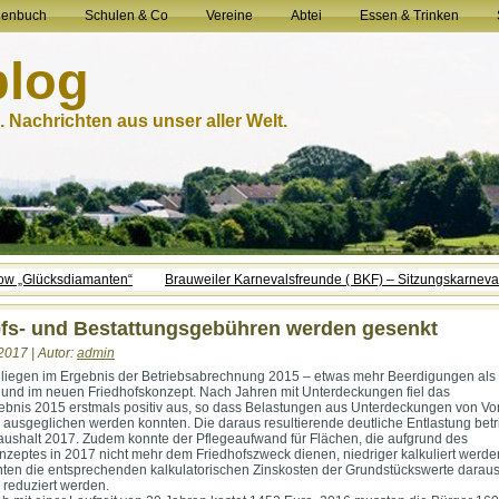
henbuch
Schulen & Co
Vereine
Abtei
Essen & Trinken
blog
 Nachrichten aus unser aller Welt.
ow „Glücksdiamanten“
Brauweiler Karnevalsfreunde ( BKF) – Sitzungskarneva
ofs- und Bestattungsgebühren werden gesenkt
2017 | Autor:
admin
liegen im Ergebnis der Betriebsabrechnung 2015 – etwas mehr Beerdigungen als 
 und im neuen Friedhofskonzept. Nach Jahren mit Unterdeckungen fiel das
ebnis 2015 erstmals positiv aus, so dass Belastungen aus Unterdeckungen von Vo
ausgeglichen werden konnten. Die daraus resultierende deutliche Entlastung betri
shalt 2017. Zudem konnte der Pflegeaufwand für Flächen, die aufgrund des
nzeptes in 2017 nicht mehr dem Friedhofszweck dienen, niedriger kalkuliert werde
en die entsprechenden kalkulatorischen Zinskosten der Grundstückswerte darau
d reduziert werden.