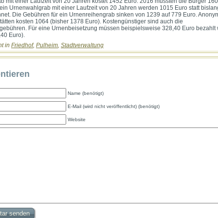
b mit einer Laufzeit von 20 Jahren kostet 1452 Euro. 2016 mussten die Bürger 16
 ein Urnenwahlgrab mit einer Laufzeit von 20 Jahren werden 1015 Euro statt bisla
net. Die Gebühren für ein Urnenreihengrab sinken von 1239 auf 779 Euro. Anony
ätten kosten 1064 (bisher 1378 Euro). Kostengünstiger sind auch die
gebühren. Für eine Urnenbeisetzung müssen beispielsweise 328,40 Euro bezahlt
,40 Euro).
ht in
Friedhof
,
Pulheim
,
Stadtverwaltung
tieren
Name (benötigt)
E-Mail (wird nicht veröffentlicht) (benötigt)
Website