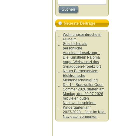
Neueste Beiträge
Wohnungseinbrüche in
Pulheim
Geschichte als
persönliche
Auseinandersetzung –
Die Künstlerin Paloma
Varga Weisz setzt das
Synagogen-Projekt fort
Neuer Bürgerservice:
Elektronische
Meldebescheinigung
Die 14. Brauweiler Open
Sommer 2026 starten am
Montag, den 20.07.2026
mit vielen guten
Nachwuchsspielern
Kindergartenjahr
2027/2028 – Jetzt im Kita-
Navigator vormerken