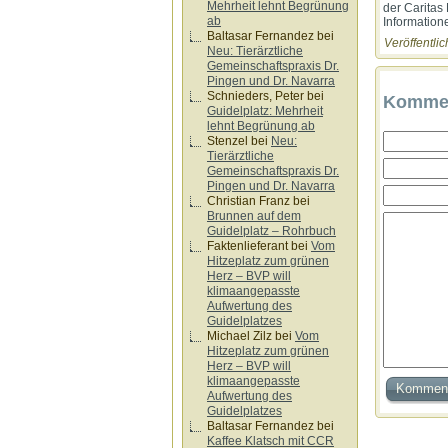
Mehrheit lehnt Begrünung
der Caritas
ab
Information
Baltasar Fernandez
bei
Veröffentlic
Neu: Tierärztliche
Gemeinschaftspraxis Dr.
Pingen und Dr. Navarra
Schnieders, Peter
bei
Kommen
Guidelplatz: Mehrheit
lehnt Begrünung ab
Stenzel
bei
Neu:
Tierärztliche
Gemeinschaftspraxis Dr.
Pingen und Dr. Navarra
Christian Franz
bei
Brunnen auf dem
Guidelplatz – Rohrbuch
Faktenlieferant
bei
Vom
Hitzeplatz zum grünen
Herz – BVP will
klimaangepasste
Aufwertung des
Guidelplatzes
Michael Zilz
bei
Vom
Hitzeplatz zum grünen
Herz – BVP will
klimaangepasste
Aufwertung des
Guidelplatzes
Baltasar Fernandez
bei
Kaffee Klatsch mit CCR