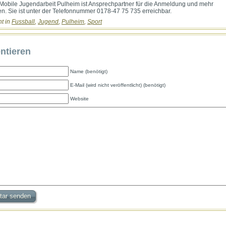
 Mobile Jugendarbeit Pulheim ist Ansprechpartner für die Anmeldung und mehr
en. Sie ist unter der Telefonnummer 0178-47 75 735 erreichbar.
ht in
Fussball
,
Jugend
,
Pulheim
,
Sport
tieren
Name (benötigt)
E-Mail (wird nicht veröffentlicht) (benötigt)
Website