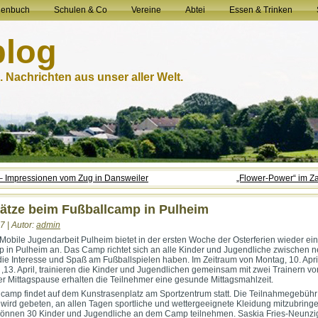
henbuch
Schulen & Co
Vereine
Abtei
Essen & Trinken
blog
 Nachrichten aus unser aller Welt.
– Impressionen vom Zug in Dansweiler
„Flower-Power“ im Z
lätze beim Fußballcamp in Pulheim
7 | Autor:
admin
 Mobile Jugendarbeit Pulheim bietet in der ersten Woche der Osterferien wieder ein
 in Pulheim an. Das Camp richtet sich an alle Kinder und Jugendliche zwischen 
die Interesse und Spaß am Fußballspielen haben. Im Zeitraum von Montag, 10. April
,13. April, trainieren die Kinder und Jugendlichen gemeinsam mit zwei Trainern vo
der Mittagspause erhalten die Teilnehmer eine gesunde Mittagsmahlzeit.
camp findet auf dem Kunstrasenplatz am Sportzentrum statt. Die Teilnahmegebühr
 wird gebeten, an allen Tagen sportliche und wettergeeignete Kleidung mitzubringe
können 30 Kinder und Jugendliche an dem Camp teilnehmen. Saskia Fries-Neunzi