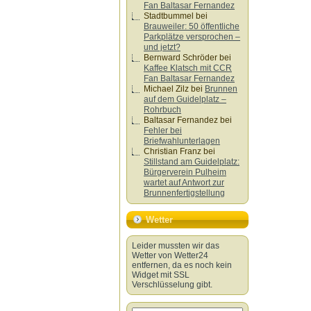
Fan Baltasar Fernandez
Stadtbummel
bei
Brauweiler: 50 öffentliche
Parkplätze versprochen –
und jetzt?
Bernward Schröder
bei
Kaffee Klatsch mit CCR
Fan Baltasar Fernandez
Michael Zilz
bei
Brunnen
auf dem Guidelplatz –
Rohrbuch
Baltasar Fernandez
bei
Fehler bei
Briefwahlunterlagen
Christian Franz
bei
Stillstand am Guidelplatz:
Bürgerverein Pulheim
wartet auf Antwort zur
Brunnenfertigstellung
Wetter
Leider mussten wir das
Wetter von Wetter24
entfernen, da es noch kein
Widget mit SSL
Verschlüsselung gibt.