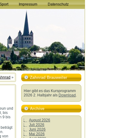
Sport
Impressum
Datenschutz
ahnrad
»
Zahnrad Brauweiler
Hier gibt es das Kursprogramm
2026 2. Halbjahr als
Download
.
Archive
neun und
, bis
n 9 bis
August 2026
Juli 2026
 beträgt
Juni 2026
n.
Mai 2026
g von