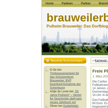
Home
Parteien
Partner
Branc
brauweiler
Pulheim Brauweiler. Das Dorfblog.
Neueste Kommentare
«
Karneval 
G Ge
bei
Freie P
Trinkwasseranlage für
1. März 201
das Schulzentrum
Brauweiler: BVP
Die Caritas
beantragt Annahme der
Fußballcamp
Schenkung
14 Jahren, 
Antje de Levie
bei
„50
Donnerstag 
Jahre Pulheim“ – Verein
16 Uhr. In 
für Geschichte stellt sein
Das Fußball
neues Jahrbuch vor
60 Euro. Es
Oliver
bei
Guidelplatz:
Insgesamt 