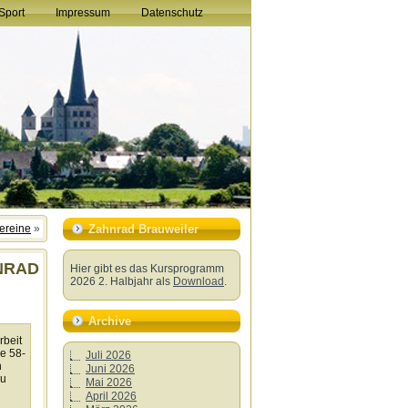
Sport
Impressum
Datenschutz
ereine
»
Zahnrad Brauweiler
HNRAD
Hier gibt es das Kursprogramm
2026 2. Halbjahr als
Download
.
Archive
rbeit
e 58-
Juli 2026
n
Juni 2026
zu
Mai 2026
April 2026