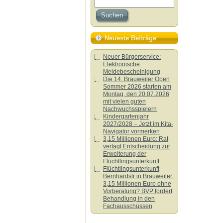
Neueste Beiträge
Neuer Bürgerservice:
Elektronische
Meldebescheinigung
Die 14. Brauweiler Open
Sommer 2026 starten am
Montag, den 20.07.2026
mit vielen guten
Nachwuchsspielern
Kindergartenjahr
2027/2028 – Jetzt im Kita-
Navigator vormerken
3,15 Millionen Euro: Rat
vertagt Entscheidung zur
Erweiterung der
Flüchtlingsunterkunft
Flüchtlingsunterkunft
Bernhardstr in Brauweiler:
3,15 Millionen Euro ohne
Vorberatung? BVP fordert
Behandlung in den
Fachausschüssen