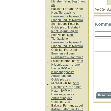
Mehrheit lehnt Begrünung
ab
Baltasar Fernandez
bei
Veröffentlic
Neu: Tierärztliche
Gemeinschaftspraxis Dr.
Pingen und Dr. Navarra
Kommen
Schnieders, Peter
bei
Guidelplatz: Mehrheit
lehnt Begrünung ab
Stenzel
bei
Neu:
Tierärztliche
Gemeinschaftspraxis Dr.
Pingen und Dr. Navarra
Christian Franz
bei
Brunnen auf dem
Guidelplatz – Rohrbuch
Faktenlieferant
bei
Vom
Hitzeplatz zum grünen
Herz – BVP will
klimaangepasste
Aufwertung des
Guidelplatzes
Michael Zilz
bei
Vom
Hitzeplatz zum grünen
Herz – BVP will
klimaangepasste
Aufwertung des
Guidelplatzes
Baltasar Fernandez
bei
Kaffee Klatsch mit CCR