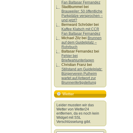
Fan Baltasar Fernandez
Stadtbummel
bei
Brauweiler: 50 öffentliche
Parkplätze versprochen –
und jetzt?
Bernward Schröder
bei
Kaffee Klatsch mit CCR
Fan Baltasar Fernandez
Michael Zilz
bei
Brunnen
auf dem Guidelplatz –
Rohrbuch
Baltasar Fernandez
bei
Fehler bei
Briefwahlunterlagen
Christian Franz
bei
Stillstand am Guidelplatz:
Bürgerverein Pulheim
wartet auf Antwort zur
Brunnenfertigstellung
Wetter
Leider mussten wir das
Wetter von Wetter24
entfernen, da es noch kein
Widget mit SSL
Verschlüsselung gibt.