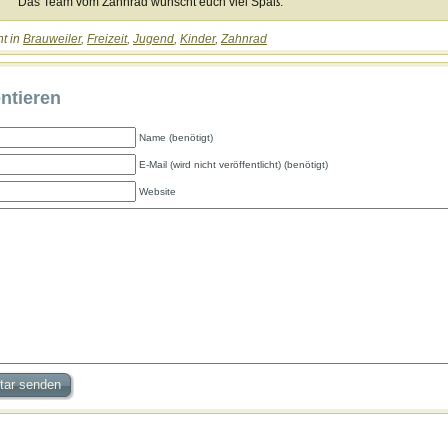
Das Team vom Zahnrad wünscht euch viel Spaß.
ht in
Brauweiler
,
Freizeit
,
Jugend
,
Kinder
,
Zahnrad
tieren
Name (benötigt)
E-Mail (wird nicht veröffentlicht) (benötigt)
Website