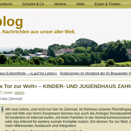
henbuch
Schulen & Co
Vereine
Abtei
Essen & Trinken
blog
 Nachrichten aus unser aller Welt.
 aus Eckernförde – »Lauf ins Leben«
Änderungen im Vorstand der IG Brauweiler V
es Tor zur Welt« – KINDER- UND JUGENDHAUS ZA
7 | Autor:
admin
t das Zahnrad:
Wir sind online, und nicht nur hier im Zahnrad. Im Rahmen unserer Flüchtlingsa
und mit Hilfe von Herrn Koopmann können nun auch die Anlieger Donatusstraß
60 kostenlos im Internet surfen, mit ihren Familien in der Heimat kommuniziere
oder das Internet für weitere soziale Kontakte nutzen. Ein kleines Tor zur Welt, 
mehr Miteinander, Austausch und Integration.