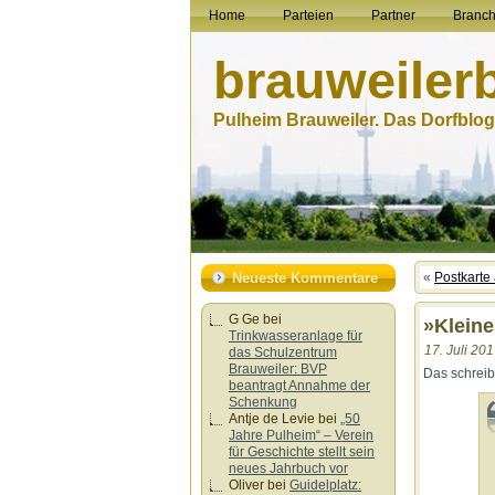
Home
Parteien
Partner
Branc
brauweiler
Pulheim Brauweiler. Das Dorfblog.
Neueste Kommentare
«
Postkarte
G Ge
bei
»Klein
Trinkwasseranlage für
17. Juli 201
das Schulzentrum
Brauweiler: BVP
Das schreib
beantragt Annahme der
Schenkung
Antje de Levie
bei
„50
Jahre Pulheim“ – Verein
für Geschichte stellt sein
neues Jahrbuch vor
Oliver
bei
Guidelplatz: