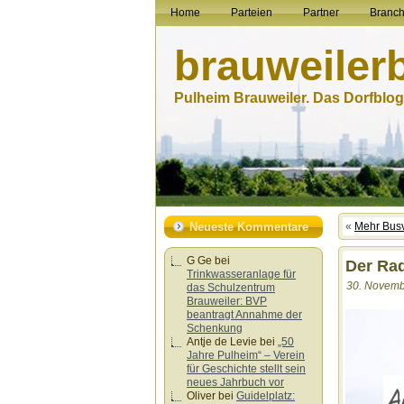
Home
Parteien
Partner
Branc
brauweiler
Pulheim Brauweiler. Das Dorfblog.
Neueste Kommentare
«
Mehr Busv
G Ge
bei
Der Rad
Trinkwasseranlage für
30. Novemb
das Schulzentrum
Brauweiler: BVP
beantragt Annahme der
Schenkung
Antje de Levie
bei
„50
Jahre Pulheim“ – Verein
für Geschichte stellt sein
neues Jahrbuch vor
Oliver
bei
Guidelplatz: