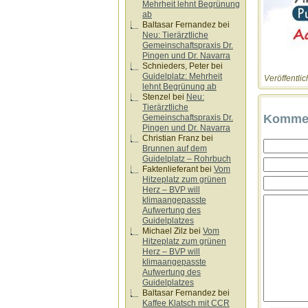
Mehrheit lehnt Begrünung
ab
Baltasar Fernandez
bei
Neu: Tierärztliche
Gemeinschaftspraxis Dr.
Pingen und Dr. Navarra
Schnieders, Peter
bei
Guidelplatz: Mehrheit
Veröffentlic
lehnt Begrünung ab
Stenzel
bei
Neu:
Tierärztliche
Kommen
Gemeinschaftspraxis Dr.
Pingen und Dr. Navarra
Christian Franz
bei
Brunnen auf dem
Guidelplatz – Rohrbuch
Faktenlieferant
bei
Vom
Hitzeplatz zum grünen
Herz – BVP will
klimaangepasste
Aufwertung des
Guidelplatzes
Michael Zilz
bei
Vom
Hitzeplatz zum grünen
Herz – BVP will
klimaangepasste
Aufwertung des
Guidelplatzes
Baltasar Fernandez
bei
Kaffee Klatsch mit CCR