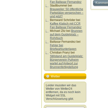
Fan Baltasar Fernandez
Stadtbummel
bei
Brauweiler: 50 öffentliche
Parkplätze versprochen –
und jetzt?
Bernward Schröder
bei
Kaffee Klatsch mit CCR
Fan Baltasar Fernandez
Michael Zilz
bei
Brunnen
auf dem Guidelplatz –
Rohrbuch
Baltasar Fernandez
bei
Fehler bei
Briefwahlunterlagen
Christian Franz
bei
Stillstand am Guidelplatz:
Bürgerverein Pulheim
wartet auf Antwort zur
Brunnenfertigstellung
Wetter
Leider mussten wir das
Wetter von Wetter24
entfernen, da es noch kein
Widget mit SSL
Verschlüsselung gibt.