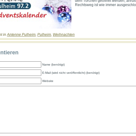
dem Törchen geöffnet werden, anruft
Rechtsweg ist wie immer ausgeschlo
ht in
Antenne Pulheim
,
Pulheim
,
Weihnachten
tieren
Name (benötigt)
E-Mail (wird nicht veröffentlicht) (benötigt)
Website