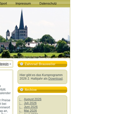
Sport
Impressum
Datenschutz
 Begoin
»
Zahnrad Brauweiler
Hier gibt es das Kursprogramm
2026 2. Halbjahr als
Download
.
m
Archive
üllt.
Kalender
August 2026
r Preise
Juli 2026
l bei
Juni 2026
ennwort
Mai 2026
ag an,