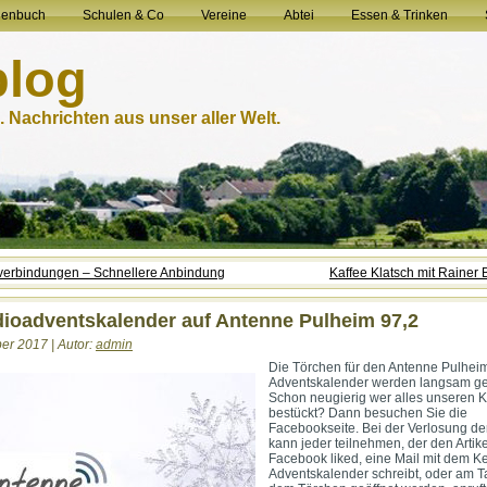
henbuch
Schulen & Co
Vereine
Abtei
Essen & Trinken
blog
 Nachrichten aus unser aller Welt.
erbindungen – Schnellere Anbindung
Kaffee Klatsch mit Rainer
ioadventskalender auf Antenne Pulheim 97,2
er 2017 | Autor:
admin
Die Törchen für den Antenne Pulhei
Adventskalender werden langsam gef
Schon neugierig wer alles unseren 
bestückt? Dann besuchen Sie die
Facebookseite. Bei der Verlosung de
kann jeder teilnehmen, der den Artike
Facebook liked, eine Mail mit dem K
Adventskalender schreibt, oder am T