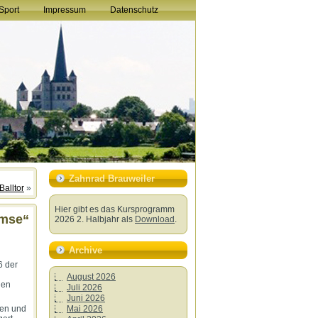
Sport
Impressum
Datenschutz
Zahnrad Brauweiler
Balltor
»
Hier gibt es das Kursprogramm
emse“
2026 2. Halbjahr als
Download
.
Archive
6 der
August 2026
den
Juli 2026
Juni 2026
Mai 2026
gen und