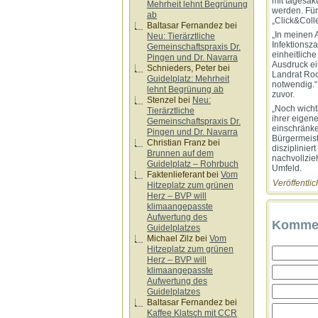
mit tagesak
Mehrheit lehnt Begrünung
werden. Für
ab
„Click&Coll
Baltasar Fernandez
bei
„In meinen 
Neu: Tierärztliche
Infektionsz
Gemeinschaftspraxis Dr.
einheitlich
Pingen und Dr. Navarra
Ausdruck ei
Schnieders, Peter
bei
Landrat Ro
Guidelplatz: Mehrheit
notwendig.“
lehnt Begrünung ab
zuvor.
Stenzel
bei
Neu:
„Noch wicht
Tierärztliche
ihrer eigen
Gemeinschaftspraxis Dr.
einschränke
Pingen und Dr. Navarra
Bürgermeist
Christian Franz
bei
disziplinier
Brunnen auf dem
nachvollzie
Guidelplatz – Rohrbuch
Umfeld.
Faktenlieferant
bei
Vom
Veröffentlic
Hitzeplatz zum grünen
Herz – BVP will
klimaangepasste
Aufwertung des
Kommen
Guidelplatzes
Michael Zilz
bei
Vom
Hitzeplatz zum grünen
Herz – BVP will
klimaangepasste
Aufwertung des
Guidelplatzes
Baltasar Fernandez
bei
Kaffee Klatsch mit CCR