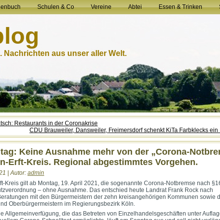
henbuch
Schulen & Co
Vereine
Abtei
Essen & Trinken
blog
 Nachrichten aus unser aller Welt.
atsch: Restaurants in der Coronakrise
CDU Brauweiler, Dansweiler, Freimersdorf schenkt KiTa Farbklecks ein 
tag: Keine Ausnahme mehr von der „Corona-Notbr
n-Erft-Kreis. Regional abgestimmtes Vorgehen.
21 | Autor:
admin
ft-Kreis gilt ab Montag, 19. April 2021, die sogenannte Corona-Notbremse nach §1
tzverordnung – ohne Ausnahme. Das entschied heute Landrat Frank Rock nach
 Beratungen mit den Bürgermeistern der zehn kreisangehörigen Kommunen sowie 
nd Oberbürgermeistern im Regierungsbezirk Köln.
ge Allgemeinverfügung, die das Betreten von Einzelhandelsgeschäften unter Aufla