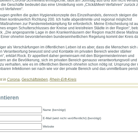
tuellem Corona-Schnelltest ermöglichte, läuft am Sonntag aus und soll nicht verlän
 die Geschäfte bedeutet das eine Umstellung vom „Click&Meet-Verfahren“ zurück 
ect-Verfahren“.
Augen greifen die guten Hygienekonzepte des Einzelhandels, dennoch steigen die
ahlen kontinuierlich Richtung 200. Ich halte abgestimmte und regional möglichst
e Maßnahmen zur Pandemiebekämpfung für erforderlich. Meine Entscheidung ist a
nes engen Schulterschlusses der Kreise und kreisfreien Städte in der Region“, bet
ck. „Die angespannte Lage in den Krankenhäusern der Region macht diese Maßn
 Einer ohnehin bevorstehenden bundeseinheitlichen Regelung kommt der Kreis d
iger als Verschärfungen im öffentlichen Leben ist es aber, dass die Menschen sich
en Verantwortung bewusst sind und Kontakte im privaten Bereich wieder stärker
n“, erklärt Rock. Er appelliert daher gemeinsam mit den Bürgermeisterinnen und
ern an die Bevölkerung, sich im privaten Bereich genauso verantwortungsvoll und
t zu verhalten, wie es im öffentlichen Bereich ohnehin schon nötig ist. Ursprung der
hbaren Infektionen sei nach wie vor der private Bereich und das unmittelbare persö
ht in
Corona
,
Geschäftsleben
,
Rhein-Erft-Kreis
tieren
Name (benötigt)
E-Mail (wird nicht veröffentlicht) (benötigt)
Website