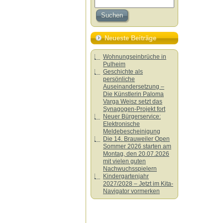
Neueste Beiträge
Wohnungseinbrüche in
Pulheim
Geschichte als
persönliche
Auseinandersetzung –
Die Künstlerin Paloma
Varga Weisz setzt das
Synagogen-Projekt fort
Neuer Bürgerservice:
Elektronische
Meldebescheinigung
Die 14. Brauweiler Open
Sommer 2026 starten am
Montag, den 20.07.2026
mit vielen guten
Nachwuchsspielern
Kindergartenjahr
2027/2028 – Jetzt im Kita-
Navigator vormerken