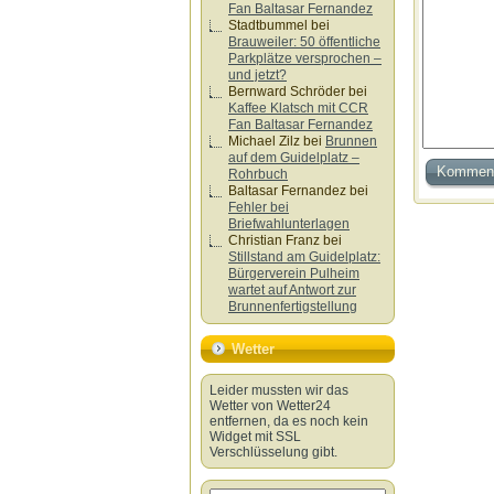
Fan Baltasar Fernandez
Stadtbummel
bei
Brauweiler: 50 öffentliche
Parkplätze versprochen –
und jetzt?
Bernward Schröder
bei
Kaffee Klatsch mit CCR
Fan Baltasar Fernandez
Michael Zilz
bei
Brunnen
auf dem Guidelplatz –
Rohrbuch
Baltasar Fernandez
bei
Fehler bei
Briefwahlunterlagen
Christian Franz
bei
Stillstand am Guidelplatz:
Bürgerverein Pulheim
wartet auf Antwort zur
Brunnenfertigstellung
Wetter
Leider mussten wir das
Wetter von Wetter24
entfernen, da es noch kein
Widget mit SSL
Verschlüsselung gibt.