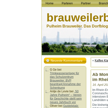
Home
Parteien
Partner
Branc
brauweiler
Pulheim Brauweiler. Das Dorfblog.
Neueste Kommentare
«
Kaffee Kl
G Ge
bei
Trinkwasseranlage für
Ab Mon
das Schulzentrum
im Rhei
Brauweiler: BVP
beantragt Annahme der
16. April 20
Schenkung
Im Rhein-Er
Antje de Levie
bei
„50
Coronaschu
Jahre Pulheim“ – Verein
intensiven
für Geschichte stellt sein
Landräten u
neues Jahrbuch vor
Die bisheri
Oliver
bei
Guidelplatz: