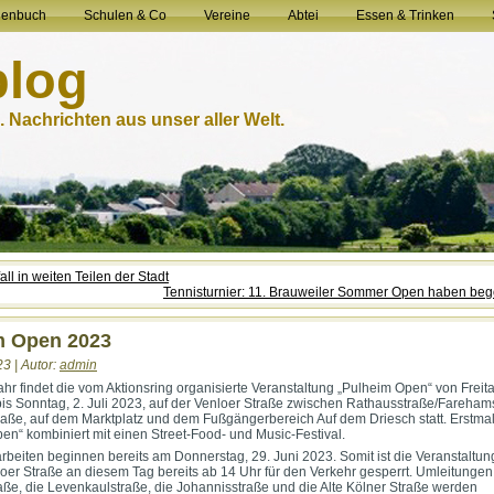
henbuch
Schulen & Co
Vereine
Abtei
Essen & Trinken
blog
 Nachrichten aus unser aller Welt.
ll in weiten Teilen der Stadt
Tennisturnier: 11. Brauweiler Sommer Open haben be
m Open 2023
23 | Autor:
admin
ahr findet die vom Aktionsring organisierte Veranstaltung „Pulheim Open“ von Freita
bis Sonntag, 2. Juli 2023, auf der Venloer Straße zwischen Rathausstraße/Fareham
aße, auf dem Marktplatz und dem Fußgängerbereich Auf dem Driesch statt. Erstmal
en“ kombiniert mit einen Street-Food- und Music-Festival.
rbeiten beginnen bereits am Donnerstag, 29. Juni 2023. Somit ist die Veranstaltun
loer Straße an diesem Tag bereits ab 14 Uhr für den Verkehr gesperrt. Umleitungen
aße, die Levenkaulstraße, die Johannisstraße und die Alte Kölner Straße werden