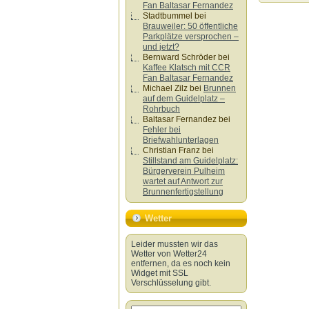
Fan Baltasar Fernandez
Stadtbummel
bei
Brauweiler: 50 öffentliche
Parkplätze versprochen –
und jetzt?
Bernward Schröder
bei
Kaffee Klatsch mit CCR
Fan Baltasar Fernandez
Michael Zilz
bei
Brunnen
auf dem Guidelplatz –
Rohrbuch
Baltasar Fernandez
bei
Fehler bei
Briefwahlunterlagen
Christian Franz
bei
Stillstand am Guidelplatz:
Bürgerverein Pulheim
wartet auf Antwort zur
Brunnenfertigstellung
Wetter
Leider mussten wir das
Wetter von Wetter24
entfernen, da es noch kein
Widget mit SSL
Verschlüsselung gibt.