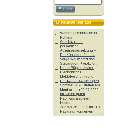
Neueste Beiträge
Wohnungseinbrüche in
Pulheim
Geschichte als
persönliche
Auseinandersetzung –
Die Künstlerin Paloma
Varga Weisz setzt das
Synagogen-Projekt fort
Neuer Bürgerservice:
Elektronische
Meldebescheinigung
Die 14. Brauweiler Open
Sommer 2026 starten am
Montag, den 20.07.2026
mit vielen guten
Nachwuchsspielern
Kindergartenjahr
2027/2028 – Jetzt im Kita-
Navigator vormerken