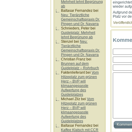
Mehrheit lehnt Begrünung
eingerichte
ab
wieder auf
Baltasar Fernandez
bei
Aufgrund de
Neu: Tierärztliche
Platz vor d
Gemeinschaftspraxis Dr.
Veröffentlic
Pingen und Dr. Navarra
Schnieders, Peter
bei
Guidelplatz: Mehrheit
lehnt Begrünung ab
Kommen
Stenzel
bei
Neu:
Tierärztliche
Gemeinschaftspraxis Dr.
Pingen und Dr. Navarra
Christian Franz
bei
Brunnen auf dem
Guidelplatz – Rohrbuch
Faktenlieferant
bei
Vom
Hitzeplatz zum grünen
Herz – BVP will
klimaangepasste
Aufwertung des
Guidelplatzes
Michael Zilz
bei
Vom
Hitzeplatz zum grünen
Herz – BVP will
klimaangepasste
Aufwertung des
Guidelplatzes
Baltasar Fernandez
bei
Kaffee Klatsch mit CCR