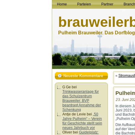
Home
Parteien
Partner
Branc
brauweiler
Pulheim Brauweiler. Das Dorfblog.
Neueste Kommentare
«
Stromausfa
G Ge
bei
Trinkwasseranlage für
Pulhei
das Schulzentrum
23. Juni 20
Brauweiler: BVP
beantragt Annahme der
In diesem J
Schenkung
Juni 2023, 
Antje de Levie
bei
„50
und Bachstr
Jahre Pulheim“ – Verein
„Pulheim Op
für Geschichte stellt sein
Die Aufbaua
neues Jahrbuch vor
auf der Ven
Oliver
bei
Guidelplatz:
die Bachstr