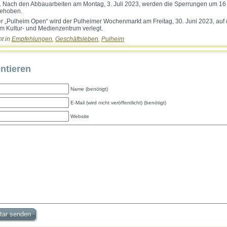
t. Nach den Abbauarbeiten am Montag, 3. Juli 2023, werden die Sperrungen um 16
gehoben.
r „Pulheim Open“ wird der Pulheimer Wochenmarkt am Freitag, 30. Juni 2023, auf
em Kultur- und Medienzentrum verlegt.
ht in
Empfehlungen
,
Geschäftsleben
,
Pulheim
tieren
Name (benötigt)
E-Mail (wird nicht veröffentlicht) (benötigt)
Website