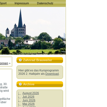
Sport
Impressum
Datenschutz
Zahnrad Brauweiler
gonnen
»
Hier gibt es das Kursprogramm
2026 2. Halbjahr als
Download
.
Archive
g, 30.
straße
ig wird
August 2026
Juli 2026
gsfläche
Juni 2026
 über
Mai 2026