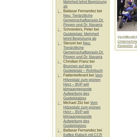
Mehrheit lehnt Begrünung
ab
Baltasar Fernandez
bei
Neu: Tierärztliche
Gemeinschaftspraxis Dr.
Pingen und Dr. Navarra
Schnieders, Peter
bei
Guidelplatz: Mehrheit
Veröffentlic
lehnt Begrünung ab
Unternehm
Stenzel
bei
Neu:
Keppeler
,
J
Tierärztliche
Gemeinschaftspraxis Dr.
Pingen und Dr. Navarra
Christian Franz
bei
Brunnen auf dem
Guidelplatz – Rohrbuch
Faktenlieferant
bei
Vom
Hitzeplatz zum grünen
Herz – BVP will
klimaangepasste
Aufwertung des
Guidelplatzes
Michael Zilz
bei
Vom
Hitzeplatz zum grünen
Herz – BVP will
klimaangepasste
Aufwertung des
Guidelplatzes
Baltasar Fernandez
bei
Kaffee Klatsch mit CCR