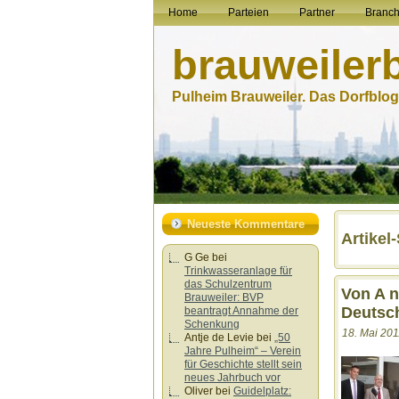
Home
Parteien
Partner
Branc
brauweiler
Pulheim Brauweiler. Das Dorfblog.
Neueste Kommentare
Artikel
G Ge
bei
Trinkwasseranlage für
das Schulzentrum
Von A n
Brauweiler: BVP
Deutsc
beantragt Annahme der
Schenkung
18. Mai 201
Antje de Levie
bei
„50
Jahre Pulheim“ – Verein
für Geschichte stellt sein
neues Jahrbuch vor
Oliver
bei
Guidelplatz: