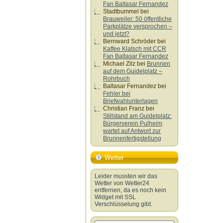
Fan Baltasar Fernandez
Stadtbummel
bei
Brauweiler: 50 öffentliche
Parkplätze versprochen –
und jetzt?
Bernward Schröder
bei
Kaffee Klatsch mit CCR
Fan Baltasar Fernandez
Michael Zilz
bei
Brunnen
auf dem Guidelplatz –
Rohrbuch
Baltasar Fernandez
bei
Fehler bei
Briefwahlunterlagen
Christian Franz
bei
Stillstand am Guidelplatz:
Bürgerverein Pulheim
wartet auf Antwort zur
Brunnenfertigstellung
Wetter
Leider mussten wir das
Wetter von Wetter24
entfernen, da es noch kein
Widget mit SSL
Verschlüsselung gibt.