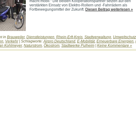
macht mobil.“ Die beiden Kooperationspartner setzen auf den
verstärkten Einsatz von Elektro-Rollern und -Fahrrädern als
Fortbewegungsmittel der Zukunft.
Diesen Beitrag weiterlesen »
ht in
Brauweiler
,
Dienstleistungen
,
Rhein-Erft-Kreis
,
Stadtverwaltung
,
Umweltschutz
en
,
Verkehr
| Schlagworte:
Airpro Deutschland
,
E-Mobilität
,
Erneuerbare Energien
,
an Kohlmeyer
,
Naturstrom
,
Ökostrom
,
Stadtwerke Pulheim
|
Keine Kommentare »