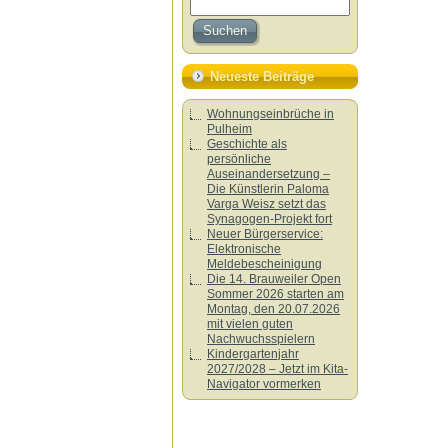
Neueste Beiträge
Wohnungseinbrüche in
Pulheim
Geschichte als
persönliche
Auseinandersetzung –
Die Künstlerin Paloma
Varga Weisz setzt das
Synagogen-Projekt fort
Neuer Bürgerservice:
Elektronische
Meldebescheinigung
Die 14. Brauweiler Open
Sommer 2026 starten am
Montag, den 20.07.2026
mit vielen guten
Nachwuchsspielern
Kindergartenjahr
2027/2028 – Jetzt im Kita-
Navigator vormerken