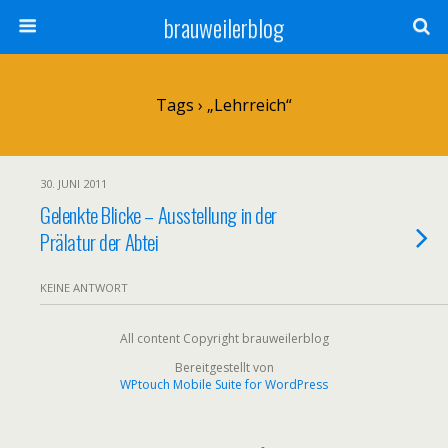
brauweilerblog
Tags › „lehrreich“
30. JUNI 2011
Gelenkte Blicke – Ausstellung in der
Prälatur der Abtei
KEINE ANTWORT
All content Copyright brauweilerblog
Bereitgestellt von
WPtouch Mobile Suite for WordPress