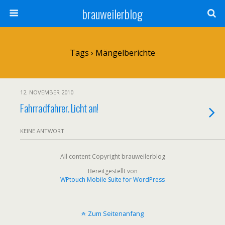
brauweilerblog
Tags › Mängelberichte
12. NOVEMBER 2010
Fahrradfahrer. Licht an!
KEINE ANTWORT
All content Copyright brauweilerblog
Bereitgestellt von
WPtouch Mobile Suite for WordPress
Zum Seitenanfang