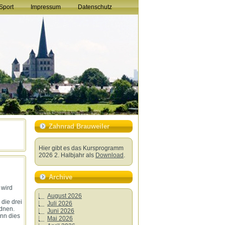
Sport
Impressum
Datenschutz
Zahnrad Brauweiler
Hier gibt es das Kursprogramm
2026 2. Halbjahr als
Download
.
Archive
 wird
August 2026
die drei
Juli 2026
dnen.
Juni 2026
nn dies
Mai 2026