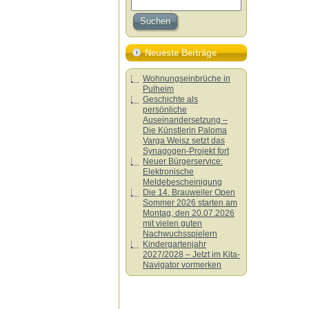
Neueste Beiträge
Wohnungseinbrüche in
Pulheim
Geschichte als
persönliche
Auseinandersetzung –
Die Künstlerin Paloma
Varga Weisz setzt das
Synagogen-Projekt fort
Neuer Bürgerservice:
Elektronische
Meldebescheinigung
Die 14. Brauweiler Open
Sommer 2026 starten am
Montag, den 20.07.2026
mit vielen guten
Nachwuchsspielern
Kindergartenjahr
2027/2028 – Jetzt im Kita-
Navigator vormerken