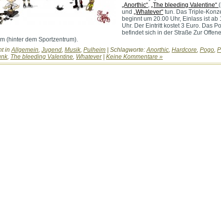
„Anorthic“
,
„The bleeding Valentine“
(
und
„Whatever“
tun. Das Triple-Konze
beginnt um 20.00 Uhr, Einlass ist ab
Uhr. Der Eintritt kostet 3 Euro. Das P
befindet sich in der Straße Zur Offen
im (hinter dem Sportzentrum).
ht in
Allgemein
,
Jugend
,
Musik
,
Pulheim
| Schlagworte:
Anorthic
,
Hardcore
,
Pogo
,
P
unk
,
The bleeding Valentine
,
Whatever
|
Keine Kommentare »