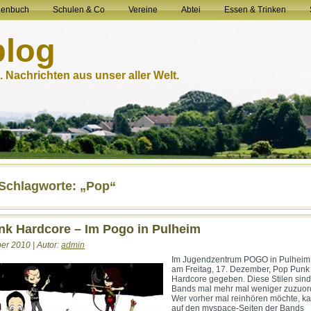
henbuch
Schulen & Co
Vereine
Abtei
Essen & Trinken
blog
 Nachrichten aus unser aller Welt.
-Schlagworte: „Pop“
nk Hardcore – Im Pogo in Pulheim
er 2010 | Autor:
admin
Im Jugendzentrum POGO in Pulheim
am Freitag, 17. Dezember, Pop Punk
Hardcore gegeben. Diese Stilen sind 
Bands mal mehr mal weniger zuzuor
Wer vorher mal reinhören möchte, ka
auf den myspace-Seiten der Bands