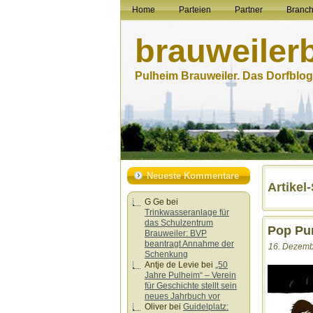
Home
Parteien
Partner
Branc
brauweiler
Pulheim Brauweiler. Das Dorfblog.
Neueste Kommentare
Artikel
G Ge
bei
Trinkwasseranlage für
das Schulzentrum
Pop Pu
Brauweiler: BVP
beantragt Annahme der
16. Dezemb
Schenkung
Antje de Levie
bei
„50
Jahre Pulheim“ – Verein
für Geschichte stellt sein
neues Jahrbuch vor
Oliver
bei
Guidelplatz: