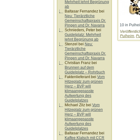
Mehrheit lehnt Begrünung
ab
Baltasar Fernandez
bei
Neu: Tierärztliche
Gemeinschaftspraxis Dr.
10 in Pulhe
Pingen und Dr. Navarra
Schnieders, Peter
bei
Veröffentlic
Guidelplatz: Mehrheit
Pulheim
,
P
lehnt Begrünung ab
Stenzel
bei
Neu:
Tierärztliche
Gemeinschaftspraxis Dr.
Pingen und Dr. Navarra
Christian Franz
bei
Brunnen auf dem
Guidelplatz – Rohrbuch
Faktenlieferant
bei
Vom
Hitzeplatz zum grünen
Herz – BVP will
klimaangepasste
Aufwertung des
Guidelplatzes
Michael Zilz
bei
Vom
Hitzeplatz zum grünen
Herz – BVP will
klimaangepasste
Aufwertung des
Guidelplatzes
Baltasar Fernandez
bei
Kaffee Klatsch mit CCR