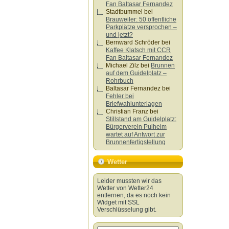
Fan Baltasar Fernandez
Stadtbummel
bei
Brauweiler: 50 öffentliche
Parkplätze versprochen –
und jetzt?
Bernward Schröder
bei
Kaffee Klatsch mit CCR
Fan Baltasar Fernandez
Michael Zilz
bei
Brunnen
auf dem Guidelplatz –
Rohrbuch
Baltasar Fernandez
bei
Fehler bei
Briefwahlunterlagen
Christian Franz
bei
Stillstand am Guidelplatz:
Bürgerverein Pulheim
wartet auf Antwort zur
Brunnenfertigstellung
Wetter
Leider mussten wir das
Wetter von Wetter24
entfernen, da es noch kein
Widget mit SSL
Verschlüsselung gibt.