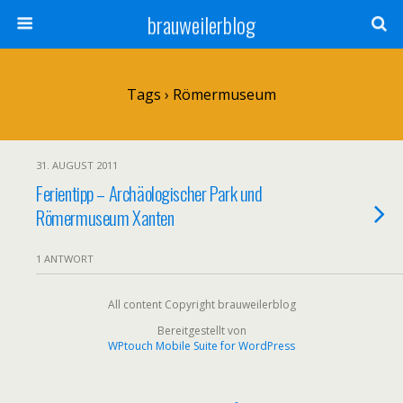
brauweilerblog
Tags › Römermuseum
31. AUGUST 2011
Ferientipp – Archäologischer Park und
Römermuseum Xanten
1 ANTWORT
All content Copyright brauweilerblog
Bereitgestellt von
WPtouch Mobile Suite for WordPress