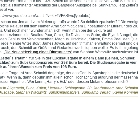
s diesen Roman nur als 1.330 Seiten umfassendes Faksimile von Arno Schmidts
Jetzt, als fulminanter Abschluss der Bargfelder Ausgabe bei Suhrkamp, liegt Zettel
etzt vor.
tp://www.youtube.com/watch?v=klk6VFAz5wc[/youtube]
ich schon ma Jemand vom Meteor getroffn wordn? So richtich >pattsch<?!“ Die wenig
olche Kalauer mit dem Namen Arno Schmidt, dem Dinosaurier der Literatur des 20.
s. Und noch mehr wundert man sich, wenn man bei der Lektüre auf
nnenherzinnen, ein Beatles-Paar, Circe, die Divinations-Gabe, die Etymfußangel, di
, den Genius der Verkommenheit, Magnus Hirschfeld, Katzen, Emma Peel, den Quel
 jede Menge Witze stößt. James Joyce, auf den trifft man erwartungsgemäß und di
 es auch, den Schmidt an Größe und Gedankenwucht toppen wollte. Es ist ihm gelun
kel
„Die Neuentdeckung eines Dinosauriers“
von Stephan Wackwitz nachzulesen ist
„Zettel´s Traum“ für Sie in der Luxusausgabe in einem Band (Leinen, Schuber,
hlag) zum Subskriptionspreis von 298 Euro bereit. Die Studienausgabe in vie
ir auf Ihren Wunsch zum Preis von 198 Euro.
bt die Frage: Ist Arno Schmidt derjenige, der das Genitiv-Apostroph in die deutsche L
hat? Wenn ja, dann gebührt ihm allein schon Hochachtung aufgrund der massenha
ieser Eigenheit. Wer kennt „Harry´s Eck“ oder dessen Metamorphosen nicht?!
ht in
Allgemein
,
Buch
,
Kultur
,
Literatur
| Schlagworte:
20. Jahrhundert
,
Arno Schmidt
 Ausgabe
,
Stephan Wackwitz
,
Subskriptionspreis
,
Suhrkamp Verlag
|
Keine Kommen