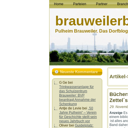
Home
Parteien
Partner
Branc
brauweiler
Pulheim Brauweiler. Das Dorfblog.
Neueste Kommentare
Artikel
G Ge
bei
Trinkwasseranlage für
das Schulzentrum
Büchers
Brauweiler: BVP
Zettel´
beantragt Annahme der
Schenkung
29. Novemb
Antje de Levie
bei
„50
Jahre Pulheim“ – Verein
Anzeige
Es
einem bibli
für Geschichte stellt sein
ist alles a
neues Jahrbuch vor
Band daher.
Oliver
bei
Guidelplatz: