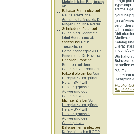
Lange gab e
Mehrheit lehnt Begrünung
Typoskript. 
ab
erstmals ges
Baltasar Fernandez
bei
[youtube]ht
Neu: Tierärztliche
Gemeinschaftspraxis Dr.
„Iss ei´ntl
Pingen und Dr. Navarra
verbinden s
Schnieders, Peter
bei
Jahrhundert
Guidelplatz: Mehrheit
Abiturienti
lehnt Begrünung ab
Ähnlichkeit
Katalog und
Stenzel
bei
Neu:
Literat ist
Tierärztliche
in dem Arti
Gemeinschaftspraxis Dr.
Pingen und Dr. Navarra
Wir halten 
Christian Franz
bei
Schutzumsc
Brunnen auf dem
bestellen w
Guidelplatz – Rohrbuch
P.S. Es blei
Faktenlieferant
bei
Vom
eingeführt 
Hitzeplatz zum grünen
Rezeption d
Herz – BVP will
Veröffentlic
klimaangepasste
Bargfelder
Aufwertung des
Guidelplatzes
Michael Zilz
bei
Vom
Hitzeplatz zum grünen
Herz – BVP will
klimaangepasste
Aufwertung des
Guidelplatzes
Baltasar Fernandez
bei
Kaffee Klatsch mit CCR