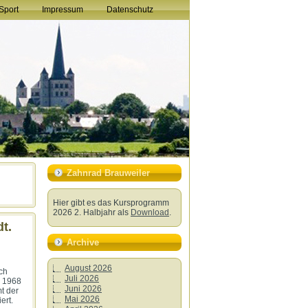
Sport
Impressum
Datenschutz
Zahnrad Brauweiler
Hier gibt es das Kursprogramm
2026 2. Halbjahr als
Download
.
t.
Archive
August 2026
ach
Juli 2026
r 1968
Juni 2026
t der
Mai 2026
ert.