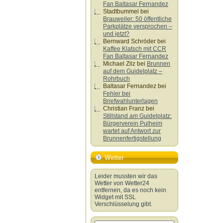
Fan Baltasar Fernandez
Stadtbummel
bei
Brauweiler: 50 öffentliche
Parkplätze versprochen –
und jetzt?
Bernward Schröder
bei
Kaffee Klatsch mit CCR
Fan Baltasar Fernandez
Michael Zilz
bei
Brunnen
auf dem Guidelplatz –
Rohrbuch
Baltasar Fernandez
bei
Fehler bei
Briefwahlunterlagen
Christian Franz
bei
Stillstand am Guidelplatz:
Bürgerverein Pulheim
wartet auf Antwort zur
Brunnenfertigstellung
Wetter
Leider mussten wir das
Wetter von Wetter24
entfernen, da es noch kein
Widget mit SSL
Verschlüsselung gibt.