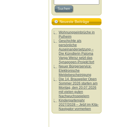
Neueste Beiträge
Wohnungseinbrüche in
Pulheim
Geschichte als
persönliche
Auseinandersetzung –
Die Künstlerin Paloma
Varga Weisz setzt das
Synagogen-Projekt fort
Neuer Bürgerservice:
Elektronische
Meldebescheinigung
Die 14. Brauweiler Open
Sommer 2026 starten am
Montag, den 20.07.2026
mit vielen guten
Nachwuchsspielern
Kindergartenjahr
2027/2028 – Jetzt im Kita-
Navigator vormerken