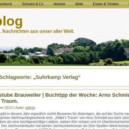
henbuch
Schulen & Co
Vereine
Abtei
Essen & Trinken
blog
 Nachrichten aus unser aller Welt.
-Schlagworte: „Suhrkamp Verlag“
tube Brauweiler | Buchtipp der Woche: Arno Schmid
s Traum.
er 2010 | Autor:
admin
 gibt in diesem Jahr eigentlich nichts Besseres für diejenigen, die auf der Suche n
ophilen Weihnachtsgeschenk sind. „Zettel’s Traum“ von Arno Schmidt aus dem Jah
ndere als eine leichtgewichtige Lektüre, sieben Kilo schwer und im Überformat komm
 Der Jahrhundertautor hat seinen Jahrhundertroman als Drei-Spalten-Werk konzipi