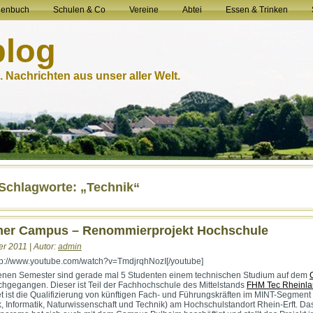
henbuch
Schulen & Co
Vereine
Abtei
Essen & Trinken
blog
 Nachrichten aus unser aller Welt.
-Schlagworte: „Technik“
mer Campus – Renommierprojekt Hochschule
r 2011 | Autor:
admin
tp://www.youtube.com/watch?v=TmdjrqhNozI[/youtube]
enen Semester sind gerade mal 5 Studenten einem technischen Studium auf dem
hgegangen. Dieser ist Teil der Fachhochschule des Mittelstands
FHM Tec Rheinl
iet ist die Qualifizierung von künftigen Fach- und Führungskräften im MINT-Segment
, Informatik, Naturwissenschaft und Technik) am Hochschulstandort Rhein-Erft. Da