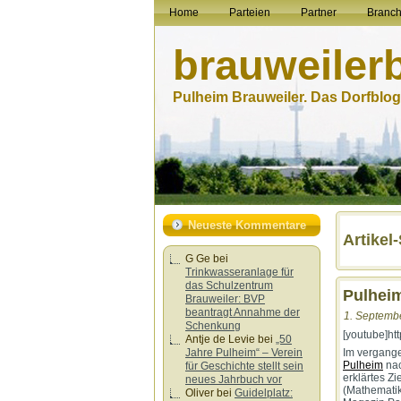
Home
Parteien
Partner
Branc
brauweiler
Pulheim Brauweiler. Das Dorfblog.
Neueste Kommentare
Artikel
G Ge
bei
Trinkwasseranlage für
das Schulzentrum
Pulhei
Brauweiler: BVP
beantragt Annahme der
1. Septembe
Schenkung
[youtube]ht
Antje de Levie
bei
„50
Im vergang
Jahre Pulheim“ – Verein
Pulheim
nac
für Geschichte stellt sein
erklärtes Z
neues Jahrbuch vor
(Mathematik
Oliver
bei
Guidelplatz: