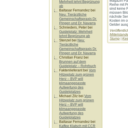
Magazin Pan
Mehrheit lehnt Begrünung
Reihe mit P
ab
sind keine 
Baltasar Fernandez
bei
müssen Bild
Neu: Tierärztliche
nächste Sem
Gemeinschaftspraxis Dr.
Kosten im o
Pingen und Dr. Navarra
Gelder aus
Schnieders, Peter
bei
Veröffentlic
Guidelplatz: Mehrheit
Mittelstand
lehnt Begrünung ab
Stump
|
Kei
Stenzel
bei
Neu:
Tierärztliche
Gemeinschaftspraxis Dr.
Pingen und Dr. Navarra
Christian Franz
bei
Brunnen auf dem
Guidelplatz – Rohrbuch
Faktenlieferant
bei
Vom
Hitzeplatz zum grünen
Herz – BVP will
klimaangepasste
Aufwertung des
Guidelplatzes
Michael Zilz
bei
Vom
Hitzeplatz zum grünen
Herz – BVP will
klimaangepasste
Aufwertung des
Guidelplatzes
Baltasar Fernandez
bei
Kaffee Klatsch mit CCR