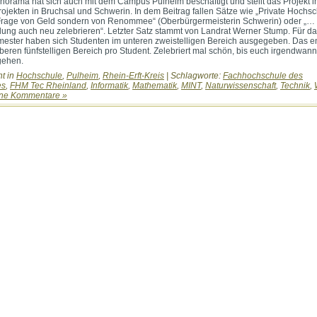
orama hat sich auch mit dem Campus Pulheim beschäftigt und stellt das Projekt i
rojekten in Bruchsal und Schwerin. In dem Beitrag fallen Sätze wie „Private Hochs
Frage von Geld sondern von Renommee“ (Oberbürgermeisterin Schwerin) oder „… 
ung auch neu zelebrieren“. Letzter Satz stammt von Landrat Werner Stump. Für d
ester haben sich Studenten im unteren zweistelligen Bereich ausgegeben. Das en
beren fünfstelligen Bereich pro Student. Zelebriert mal schön, bis euch irgendwann
gehen.
ht in
Hochschule
,
Pulheim
,
Rhein-Erft-Kreis
| Schlagworte:
Fachhochschule des
es
,
FHM Tec Rheinland
,
Informatik
,
Mathematik
,
MINT
,
Naturwissenschaft
,
Technik
,
ne Kommentare »