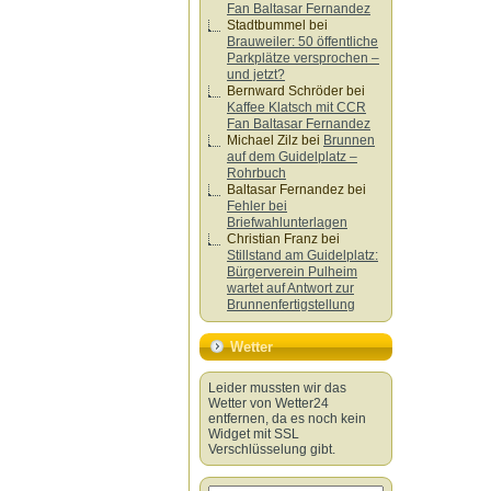
Fan Baltasar Fernandez
Stadtbummel
bei
Brauweiler: 50 öffentliche
Parkplätze versprochen –
und jetzt?
Bernward Schröder
bei
Kaffee Klatsch mit CCR
Fan Baltasar Fernandez
Michael Zilz
bei
Brunnen
auf dem Guidelplatz –
Rohrbuch
Baltasar Fernandez
bei
Fehler bei
Briefwahlunterlagen
Christian Franz
bei
Stillstand am Guidelplatz:
Bürgerverein Pulheim
wartet auf Antwort zur
Brunnenfertigstellung
Wetter
Leider mussten wir das
Wetter von Wetter24
entfernen, da es noch kein
Widget mit SSL
Verschlüsselung gibt.