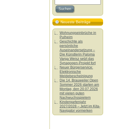
Neueste Beiträge
Wohnungseinbrüche in
Pulheim
Geschichte als
persönliche
Auseinandersetzung –
Die Künstlerin Paloma
Varga Weisz setzt das
Synagogen-Projekt fort
Neuer Bürgerservice:
Elektronische
Meldebescheinigung
Die 14. Brauweiler Open
Sommer 2026 starten am
Montag, den 20.07.2026
mit vielen guten
Nachwuchsspielern
Kindergartenjahr
2027/2028 – Jetzt im Kita-
Navigator vormerken