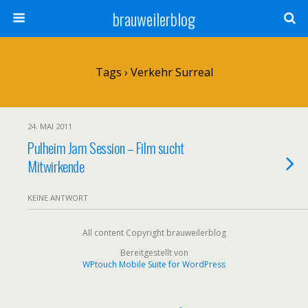
brauweilerblog
Tags › Verkehr Surreal
24. MAI 2011
Pulheim Jam Session – Film sucht
Mitwirkende
KEINE ANTWORT
All content Copyright brauweilerblog
Bereitgestellt von
WPtouch Mobile Suite for WordPress