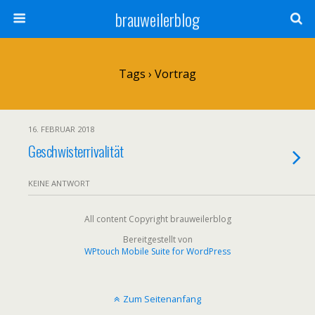
brauweilerblog
Tags › Vortrag
16. FEBRUAR 2018
Geschwisterrivalität
KEINE ANTWORT
All content Copyright brauweilerblog
Bereitgestellt von
WPtouch Mobile Suite for WordPress
Zum Seitenanfang