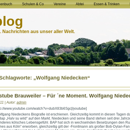
henbuch
Schulen & Co
Vereine
Abtei
Essen & Trinken
blog
 Nachrichten aus unser aller Welt.
-Schlagworte: „Wolfgang Niedecken“
tube Brauweiler – Für ´ne Moment. Wolfgang Niede
11 | Autor:
admin
ttp://www.youtube.com/watch?v=dubX83b6Sgc[/youtube]
lfgang Niedeckens Biografie ist erschienen. Gleichzeitig kommt in diesen Tagen 
ap „Halv su wild“ auf den Markt. Niedecken und seine Band stehen seit drei Jahr
onderes kölsches Lebensgefühl. BAP hat sich in wechselnden Besetzungen den Ru
ones aus Köln“ erworben, gleichzeitig gilt der -Frontmann als großer Bob-Dylan-Fan