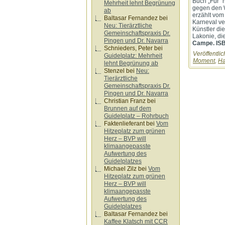
Buch „Für ´
Mehrheit lehnt Begrünung
gegen den W
ab
erzählt vom
Baltasar Fernandez
bei
Karneval ve
Neu: Tierärztliche
Künstler di
Gemeinschaftspraxis Dr.
Lakonie, di
Pingen und Dr. Navarra
Campe. ISB
Schnieders, Peter
bei
Veröffentlic
Guidelplatz: Mehrheit
Moment
,
Ha
lehnt Begrünung ab
Stenzel
bei
Neu:
Tierärztliche
Gemeinschaftspraxis Dr.
Pingen und Dr. Navarra
Christian Franz
bei
Brunnen auf dem
Guidelplatz – Rohrbuch
Faktenlieferant
bei
Vom
Hitzeplatz zum grünen
Herz – BVP will
klimaangepasste
Aufwertung des
Guidelplatzes
Michael Zilz
bei
Vom
Hitzeplatz zum grünen
Herz – BVP will
klimaangepasste
Aufwertung des
Guidelplatzes
Baltasar Fernandez
bei
Kaffee Klatsch mit CCR