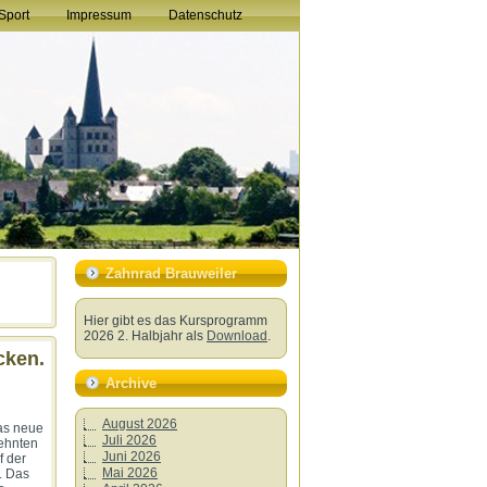
Sport
Impressum
Datenschutz
Zahnrad Brauweiler
Hier gibt es das Kursprogramm
2026 2. Halbjahr als
Download
.
cken.
Archive
August 2026
das neue
Juli 2026
zehnten
Juni 2026
f der
Mai 2026
. Das