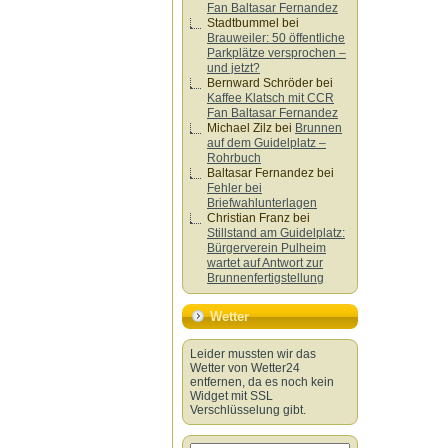
Fan Baltasar Fernandez
Stadtbummel
bei
Brauweiler: 50 öffentliche
Parkplätze versprochen –
und jetzt?
Bernward Schröder
bei
Kaffee Klatsch mit CCR
Fan Baltasar Fernandez
Michael Zilz
bei
Brunnen
auf dem Guidelplatz –
Rohrbuch
Baltasar Fernandez
bei
Fehler bei
Briefwahlunterlagen
Christian Franz
bei
Stillstand am Guidelplatz:
Bürgerverein Pulheim
wartet auf Antwort zur
Brunnenfertigstellung
Wetter
Leider mussten wir das
Wetter von Wetter24
entfernen, da es noch kein
Widget mit SSL
Verschlüsselung gibt.