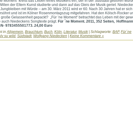
ne Moment“ kreist das Leben eines Musikers ein, der in der Südstadt geboren wurd
illen der Eltern Kunst studierte und dann auf das Gleis der Musik geriet. Niedeck
 Jungbleiben mit Würde – am 30. März 2011 wird er 60. Nach 30 Jahren hat er sich
rsöhnt und ist im Kölner Rosenmontagszug mitgefahren. Hat den Kölsch-Rocker u
e große Gelassenheit gepackt? „Für ’ne Moment“ betrachtet das Leben mit der ge
e auch Niedeckens Songtexte prägt.
Für ´ne Moment. 2011, 352 Seiten, Hoffmann
N- 9783455501773. 24,00 Euro
ht in
Allgemein
,
Brauchtum
,
Buch
,
Köln
,
Literatur
,
Musik
| Schlagworte:
BAP
,
Für´ne
lv su wild
,
Südstadt
,
Wolfgang Niedecken
|
Keine Kommentare »