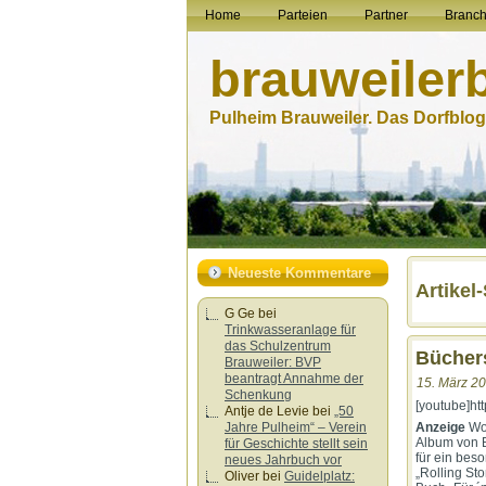
Home
Parteien
Partner
Branc
brauweiler
Pulheim Brauweiler. Das Dorfblog.
Neueste Kommentare
Artikel
G Ge
bei
Trinkwasseranlage für
das Schulzentrum
Büchers
Brauweiler: BVP
beantragt Annahme der
15. März 20
Schenkung
[youtube]h
Antje de Levie
bei
„50
Anzeige
Wo
Jahre Pulheim“ – Verein
Album von B
für Geschichte stellt sein
für ein bes
neues Jahrbuch vor
„Rolling St
Oliver
bei
Guidelplatz: