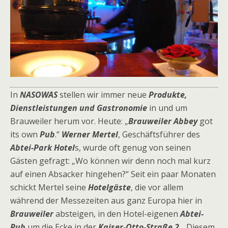
In
NASOWAS
stellen wir immer neue
Produkte
,
Dienstleistungen und Gastronomie
in und um
Brauweiler herum vor. Heute: „
Brauweiler Abbey
got
its own
Pub
.“
Werner Mertel
, Geschäftsführer des
Abtei-Park Hotel
s, wurde oft genug von seinen
Gästen gefragt: „Wo können wir denn noch mal kurz
auf einen Absacker hingehen?“ Seit ein paar Monaten
schickt Mertel seine
Hotelgäste
, die vor allem
während der Messezeiten aus ganz Europa hier in
Brauweiler
absteigen, in den Hotel-eigenen
Abtei-
Pub
um die Ecke in der
Kaiser-Otto-Straße
2
. „Diesem