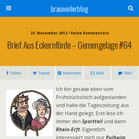
brauweilerblog
23. November 2012 • Keine Kommentare
Brief Aus Eckernförde – Gemengelage #64
Teilen
Tweet
Anpinnen
Mail
SMS
Ich bin gerade eben vom
Frühstückstisch aufgestanden
und habe die Tageszeitung aus
der Hand gelegt. Erst lese ich
immer den
Sportteil
und dann
Rhein-Erft
. Eigentlich
interessiert mich nur
Pulheim