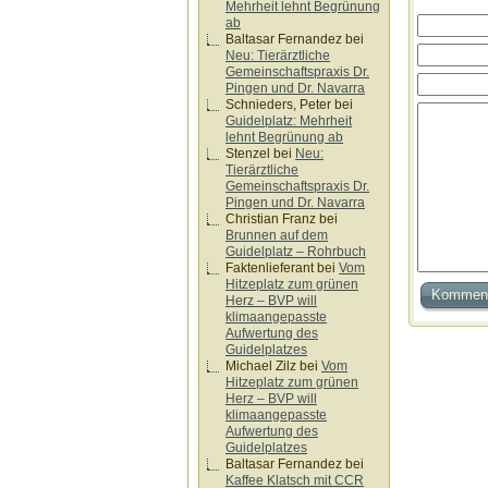
Mehrheit lehnt Begrünung
ab
Baltasar Fernandez
bei
Neu: Tierärztliche
Gemeinschaftspraxis Dr.
Pingen und Dr. Navarra
Schnieders, Peter
bei
Guidelplatz: Mehrheit
lehnt Begrünung ab
Stenzel
bei
Neu:
Tierärztliche
Gemeinschaftspraxis Dr.
Pingen und Dr. Navarra
Christian Franz
bei
Brunnen auf dem
Guidelplatz – Rohrbuch
Faktenlieferant
bei
Vom
Hitzeplatz zum grünen
Herz – BVP will
klimaangepasste
Aufwertung des
Guidelplatzes
Michael Zilz
bei
Vom
Hitzeplatz zum grünen
Herz – BVP will
klimaangepasste
Aufwertung des
Guidelplatzes
Baltasar Fernandez
bei
Kaffee Klatsch mit CCR