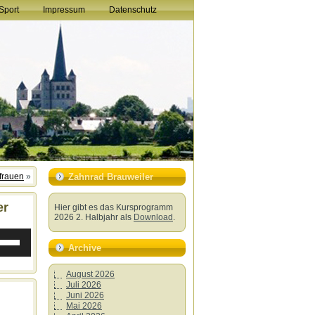
Sport
Impressum
Datenschutz
frauen
»
Zahnrad Brauweiler
er
Hier gibt es das Kursprogramm
2026 2. Halbjahr als
Download
.
ltasten
h/Runter
Archive
utzen,
August 2026
stärke
Juli 2026
Juni 2026
ln.
Mai 2026