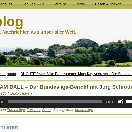
henbuch
Schulen & Co
Vereine
Abtei
Essen & Trinken
blog
 Nachrichten aus unser aller Welt.
Telegramm
BUCHTIPP von Silke Bardenheuer: Mary Kay Andrews – Die Sommer
AM BALL – Der Bundesliga-Bericht mit Jörg Schröd
 2014 | Autor:
admin
Pfei
Hoc
00
00:00
ben
ht in
Bundesliga
,
Fussball
,
Sport
| Schlagworte:
bundesliga
um
die
Laut
zu
tieren
rege