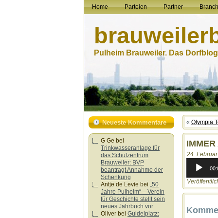
Home
Parteien
Partner
Branc
brauweiler
Pulheim Brauweiler. Das Dorfblog.
Neueste Kommentare
«
Olympia 
G Ge
bei
IMMER 
Trinkwasseranlage für
24. Februar
das Schulzentrum
Audio-
Brauweiler: BVP
Player
00:
beantragt Annahme der
Schenkung
Veröffentlic
Antje de Levie
bei
„50
Jahre Pulheim“ – Verein
für Geschichte stellt sein
neues Jahrbuch vor
Kommen
Oliver
bei
Guidelplatz: