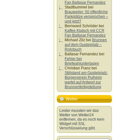
Fan Baltasar Fernandez
Stadtbummel
bei
Brauweiler: 50 öffentliche
Parkplätze versprochen –
und jetzt?
Bernward Schröder
bei
Kaffee Klatsch mit CCR
Fan Baltasar Fernandez
Michael Zilz
bei
Brunnen
auf dem Guidelplatz –
Rohrbuch
Baltasar Fernandez
bei
Fehler bei
Briefwahlunterlagen
Christian Franz
bei
Stillstand am Guidelplatz:
Bürgerverein Pulheim
wartet auf Antwort zur
Brunnenfertigstellung
Wetter
Leider mussten wir das
Wetter von Wetter24
entfernen, da es noch kein
Widget mit SSL
Verschlüsselung gibt.