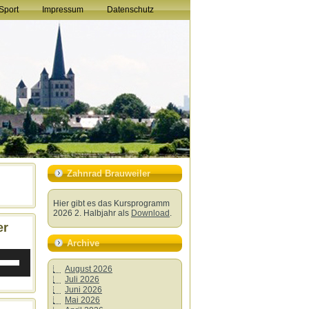
Sport
Impressum
Datenschutz
Zahnrad Brauweiler
Hier gibt es das Kursprogramm
2026 2. Halbjahr als
Download
.
er
Archive
ltasten
h/Runter
August 2026
utzen,
Juli 2026
Juni 2026
Mai 2026
stärke