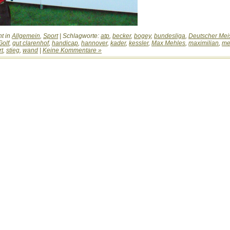
ht in
Allgemein
,
Sport
| Schlagworte:
atp
,
becker
,
bogey
,
bundesliga
,
Deutscher Meis
Golf
,
gut clarenhof
,
handicap
,
hannover
,
kader
,
kessler
,
Max Mehles
,
maximilian
,
me
rt
,
stieg
,
wand
|
Keine Kommentare »