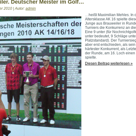
ler. Deutscher Meister im Golf…
zu
rege
r 2010 | Autor:
admin
…heißt Maximilian Mehles. In 
Altersklasse AK 16 spielte dies
Junge aus Brauweiler in Rund
Turniers die Konkurrenz an di
Eine 9 unter (für Nochnichtgolfe
unter bedeutet, 9 Schläge unte
Platzstandard). Der Turniersie
aber erst entschieden, als sein
härtester Konkurrent, als Letzte
der Runde, am 16. Loch einen
spielte.
Diesen Beitrag weiterlesen »