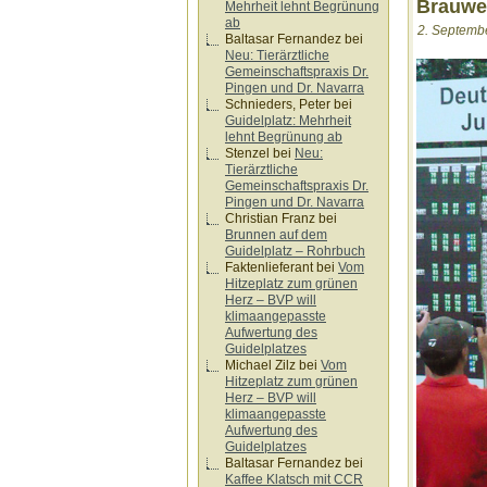
Brauwei
Mehrheit lehnt Begrünung
ab
2. Septembe
Baltasar Fernandez
bei
Neu: Tierärztliche
Gemeinschaftspraxis Dr.
Pingen und Dr. Navarra
Schnieders, Peter
bei
Guidelplatz: Mehrheit
lehnt Begrünung ab
Stenzel
bei
Neu:
Tierärztliche
Gemeinschaftspraxis Dr.
Pingen und Dr. Navarra
Christian Franz
bei
Brunnen auf dem
Guidelplatz – Rohrbuch
Faktenlieferant
bei
Vom
Hitzeplatz zum grünen
Herz – BVP will
klimaangepasste
Aufwertung des
Guidelplatzes
Michael Zilz
bei
Vom
Hitzeplatz zum grünen
Herz – BVP will
klimaangepasste
Aufwertung des
Guidelplatzes
Baltasar Fernandez
bei
Kaffee Klatsch mit CCR