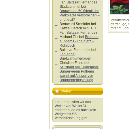
Fan Baltasar Fernandez
Stadtbummel
bei
Brauweiler: 50 öffentliche
Parkplätze versprochen –
und jetzt?
Veröffentlic
Bernward Schröder
bei
garten
,
gc
,
Kaffee Klatsch mit CCR
roland
,
Spo
Fan Baltasar Fernandez
Michael Zilz
bei
Brunnen
auf dem Guidelplatz –
Rohrbuch
Baltasar Fernandez
bei
Fehler bei
Briefwahlunterlagen
Christian Franz
bei
Stillstand am Guidelplatz:
Bürgerverein Pulheim
wartet auf Antwort zur
Brunnenfertigstellung
Wetter
Leider mussten wir das
Wetter von Wetter24
entfernen, da es noch kein
Widget mit SSL
Verschlüsselung gibt.