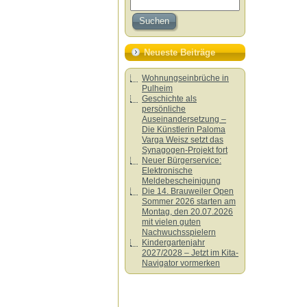
Neueste Beiträge
Wohnungseinbrüche in
Pulheim
Geschichte als
persönliche
Auseinandersetzung –
Die Künstlerin Paloma
Varga Weisz setzt das
Synagogen-Projekt fort
Neuer Bürgerservice:
Elektronische
Meldebescheinigung
Die 14. Brauweiler Open
Sommer 2026 starten am
Montag, den 20.07.2026
mit vielen guten
Nachwuchsspielern
Kindergartenjahr
2027/2028 – Jetzt im Kita-
Navigator vormerken