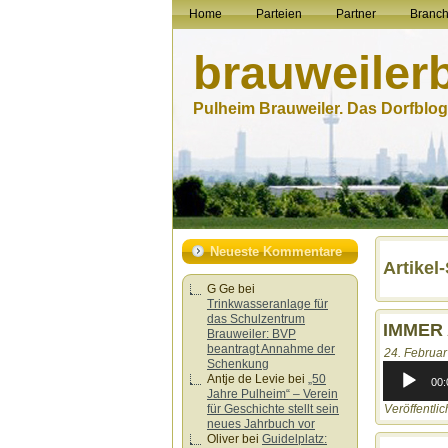
Home
Parteien
Partner
Branc
brauweiler
Pulheim Brauweiler. Das Dorfblog.
Neueste Kommentare
Artikel
G Ge
bei
Trinkwasseranlage für
das Schulzentrum
IMMER 
Brauweiler: BVP
beantragt Annahme der
24. Februar
Schenkung
Audio-
Antje de Levie
bei
„50
Player
00:
Jahre Pulheim“ – Verein
Veröffentlic
für Geschichte stellt sein
neues Jahrbuch vor
Oliver
bei
Guidelplatz: