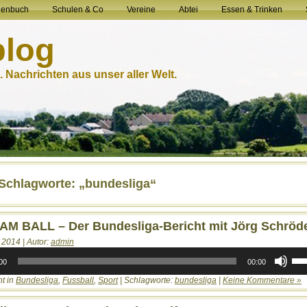
henbuch
Schulen & Co
Vereine
Abtei
Essen & Trinken
blog
 Nachrichten aus unser aller Welt.
-Schlagworte: „bundesliga“
AM BALL – Der Bundesliga-Bericht mit Jörg Schröd
 2014 | Autor:
admin
Pfei
Hoc
00
00:00
ben
ht in
Bundesliga
,
Fussball
,
Sport
| Schlagworte:
bundesliga
|
Keine Kommentare »
um
die
Laut