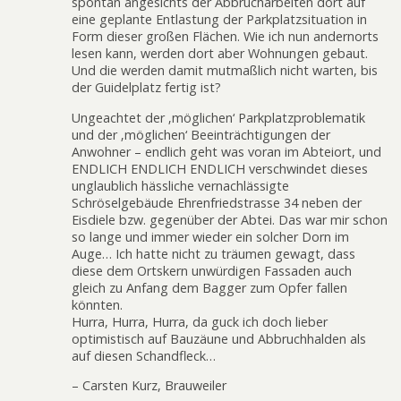
spontan angesichts der Abbrucharbeiten dort auf
eine geplante Entlastung der Parkplatzsituation in
Form dieser großen Flächen. Wie ich nun andernorts
lesen kann, werden dort aber Wohnungen gebaut.
Und die werden damit mutmaßlich nicht warten, bis
der Guidelplatz fertig ist?
Ungeachtet der ‚möglichen‘ Parkplatzproblematik
und der ‚möglichen‘ Beeinträchtigungen der
Anwohner – endlich geht was voran im Abteiort, und
ENDLICH ENDLICH ENDLICH verschwindet dieses
unglaublich hässliche vernachlässigte
Schröselgebäude Ehrenfriedstrasse 34 neben der
Eisdiele bzw. gegenüber der Abtei. Das war mir schon
so lange und immer wieder ein solcher Dorn im
Auge… Ich hatte nicht zu träumen gewagt, dass
diese dem Ortskern unwürdigen Fassaden auch
gleich zu Anfang dem Bagger zum Opfer fallen
könnten.
Hurra, Hurra, Hurra, da guck ich doch lieber
optimistisch auf Bauzäune und Abbruchhalden als
auf diesen Schandfleck…
– Carsten Kurz, Brauweiler