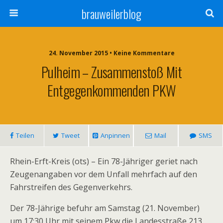
brauweilerblog
24. November 2015 • Keine Kommentare
Pulheim – Zusammenstoß Mit
Entgegenkommenden PKW
Teilen
Tweet
Anpinnen
Mail
SMS
Rhein-Erft-Kreis (ots) – Ein 78-Jähriger geriet nach
Zeugenangaben vor dem Unfall mehrfach auf den
Fahrstreifen des Gegenverkehrs.
Der 78-Jährige befuhr am Samstag (21. November)
um 17:30 Uhr mit seinem Pkw die Landesstraße 213