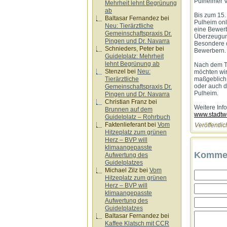
Pulheimer V
Mehrheit lehnt Begrünung
ab
Bis zum 15.
Baltasar Fernandez
bei
Pulheim onl
Neu: Tierärztliche
eine Bewerb
Gemeinschaftspraxis Dr.
Überzeugung
Pingen und Dr. Navarra
Besondere d
Schnieders, Peter
bei
Bewerbern.
Guidelplatz: Mehrheit
lehnt Begrünung ab
Nach dem Te
Stenzel
bei
Neu:
möchten wir
Tierärztliche
maßgeblich 
oder auch d
Gemeinschaftspraxis Dr.
Pulheim.
Pingen und Dr. Navarra
Christian Franz
bei
Weitere Info
Brunnen auf dem
www.stadtwe
Guidelplatz – Rohrbuch
Faktenlieferant
bei
Vom
Veröffentlic
Hitzeplatz zum grünen
Herz – BVP will
klimaangepasste
Kommen
Aufwertung des
Guidelplatzes
Michael Zilz
bei
Vom
Hitzeplatz zum grünen
Herz – BVP will
klimaangepasste
Aufwertung des
Guidelplatzes
Baltasar Fernandez
bei
Kaffee Klatsch mit CCR