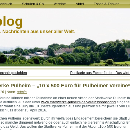
henbuch
Schulen & Co
Vereine
Abtei
Essen & Trinken
blog
 Nachrichten aus unser aller Welt.
echnik gestohlen
Postkarte aus Eckernförde – Das wird
rke Pulheim – „10 x 500 Euro für Pulheimer Vereine
16 | Autor:
admin
ereine können mit der Teilnahme an einer neuen Aktion der Stadtwerke Pulheim ih
e auffüllen. Aus den unter
www.stadtwerke-pulheim.de/vereinssponsoring
eingehe
 wählt eine Jury die 10 überzeugendsten aus und prämiert sie mit jeweils 500 Eu
chluss ist der 15. April 2016.
hen Pulheim lebenswert: Durch ihr vielfältiges Engagement bereichern sie Stadt 
 so manche dringend notwendige oder auch einfach heiß ersehnte Anschaffung feh
ig das Geld. Das wollen die Stadtwerke Pulheim mit der Aktion „10 x 500 Euro für