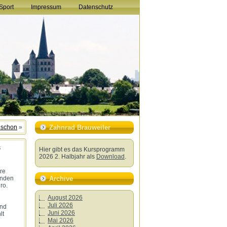
Sport
Impressum
Datenschutz
 schon
»
Zahnrad Brauweiler
“
Hier gibt es das Kursprogramm
2026 2. Halbjahr als
Download
.
re
Archive
nden
ro.
August 2026
Juli 2026
und
Juni 2026
lt
Mai 2026