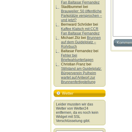
Fan Baltasar Fernandez
Stadtbummel
bei
Brauweiler: 50 öffentliche
Parkplätze versprochen –
und jetzt?
Bernward Schröder
bei
Kaffee Klatsch mit CCR
Fan Baltasar Fernandez
Michael Zilz
bei
Brunnen
auf dem Guidelplatz –
Rohrbuch
Baltasar Fernandez
bei
Fehler bei
Briefwahlunterlagen
Christian Franz
bei
Stillstand am Guidelplatz:
Bürgerverein Pulheim
wartet auf Antwort zur
Brunnenfertigstellung
Wetter
Leider mussten wir das
Wetter von Wetter24
entfernen, da es noch kein
Widget mit SSL
Verschlüsselung gibt.