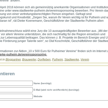
ereine“ ändern.
 April 2016 können sich als gemeinnützig anerkannte Organisationen und Instituti
ine unter www.stadtwerke-pulheim.de/vereinssponsoring bewerben. Pro Verein dar
ung von einer vertretungsberechtigten Person eingehen. Gefragt sind
skunst und Kreativität. „Zeigen Sie, warum Ihr Verein wichtig ist für Pulheim und 
aran ist“, rät Dieter Koenemann, Geschäftsführer der Stadtwerke Pulheim allen
ilnahmeschluss wählt eine Jury die 10 aussagekräftigsten Bewerber aus. „Mit der
 vor allem Vereine unterstützen, die sich nachhaltig für die Region einsetzen und
zur Lebensqualität beitragen. Das können z. B. Projekte im Bereich Energie und 
ie Förderung junger Talente sein“, so Olaf Koschnitzki, Geschäftsführer der Stadtw
rmationen zur Aktion „10 x 500 Euro für Pulheimer Vereine“ finden sich im Internet 
rke-pulheim.de/vereinssponsoring.
ht in
Blogpartner
,
Brauweiler
,
Dorfleben
,
Pulheim
,
Stadtwerke
,
Verein
tieren
Name (benötigt)
E-Mail (wird nicht veröffentlicht) (benötigt)
Website