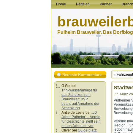
Home
Parteien
Partner
Branc
brauweiler
Pulheim Brauweiler. Das Dorfblog.
Neueste Kommentare
«
Fahrzeugt
G Ge
bei
Stadtwe
Trinkwasseranlage für
17. März 20
das Schulzentrum
Brauweiler: BVP
Pulheimer V
beantragt Annahme der
Vereinskass
Schenkung
Bewerbungen
Antje de Levie
bei
„50
Bewerbungss
Jahre Pulheim“ – Verein
Vereine mac
für Geschichte stellt sein
Region. Für
neues Jahrbuch vor
jedoch häuf
Oliver
bei
Guidelplatz: