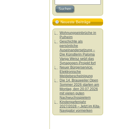
Neueste Beiträge
Wohnungseinbrüche in
Pulheim
Geschichte als
persönliche
Auseinandersetzung –
Die Künstlerin Paloma
Varga Weisz setzt das
Synagogen-Projekt fort
Neuer Bürgerservice:
Elektronische
Meldebescheinigung
Die 14. Brauweiler Open
Sommer 2026 starten am
Montag, den 20.07.2026
mit vielen guten
Nachwuchsspielern
Kindergartenjahr
2027/2028 – Jetzt im Kita-
Navigator vormerken