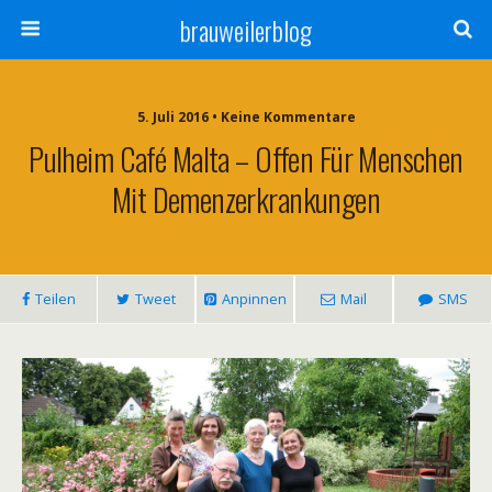
brauweilerblog
5. Juli 2016 • Keine Kommentare
Pulheim Café Malta – Offen Für Menschen
Mit Demenzerkrankungen
Teilen
Tweet
Anpinnen
Mail
SMS